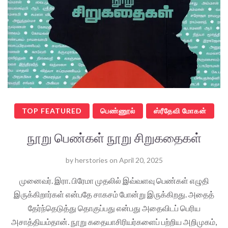
TOP FEATURED
பெண்ணூல்
ஸ்ரீதேவி மோகன்
நூறு பெண்கள் நூறு சிறுகதைகள்
by
herstories
on
April 20, 2025
முனைவர். இரா. பிரேமா முதலில் இவ்வளவு பெண்கள் எழுதி
இருக்கிறார்கள் என்பதே சாகசம் போன்று இருக்கிறது. அதைத்
தேர்ந்தெடுத்து தொகுப்பது என்பது அதைவிடப் பெரிய
அசாத்தியம்தான். நூறு கதையாசிரியர்களைப் பற்றிய அறிமுகம்,