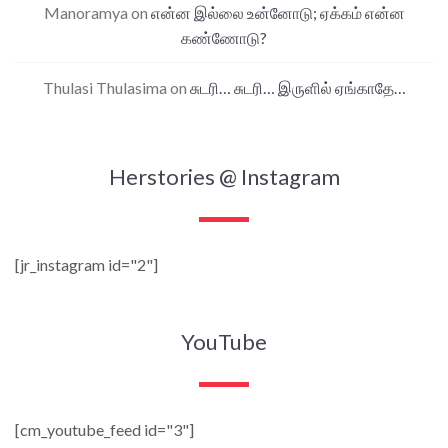
Manoramya
on
என்ன இல்லை உன்னோடு; ஏக்கம் என்ன
கண்ணோடு?
Thulasi Thulasima
on
சுடரி… சுடரி… இருளில் ஏங்காதே…
Herstories @ Instagram
[jr_instagram id="2"]
YouTube
[cm_youtube_feed id="3"]