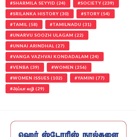
SHARMILA SEYYID
(24)
SOCIETY
(239)
SRILANKA HISTORY
(30)
STORY
(54)
TAMIL
(58)
TAMILNADU
(31)
UNARVU SOOZH ULAGAM
(22)
UNNAI ARINDHAL
(27)
VANGA VAZHVAI KONDADALAM
(24)
VENBA
(39)
WOMEN
(256)
WOMEN ISSUES
(102)
YAMINI
(77)
அய்யா வழி
(29)