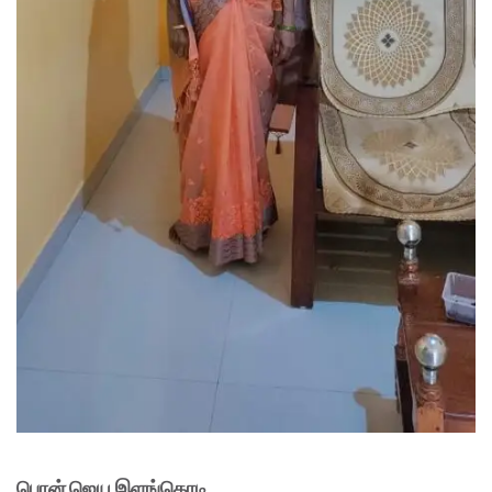
பொன் ஜெய இளங்கொடி