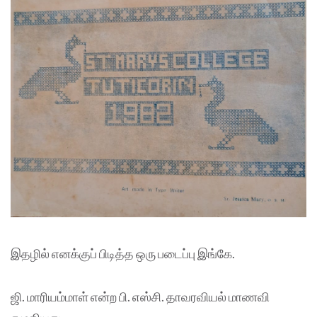
இதழில் எனக்குப் பிடித்த ஒரு படைப்பு இங்கே.
ஜி. மாரியம்மாள் என்ற பி. எஸ்சி. தாவரவியல் மாணவி