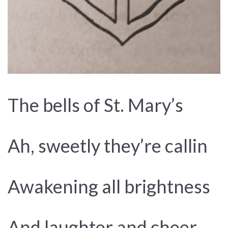
The bells of St. Mary’s
Ah, sweetly they’re callin
Awakening all brightness
And laughter and cheer