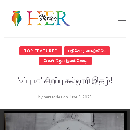
TOP FEATURED
பதினேழு வயதினிலே
பொன் ஜெய இளங்கொடி
‘உப்புமா’ சிறப்பு கல்லூரி இதழ்!
by
herstories
on
June 3, 2025