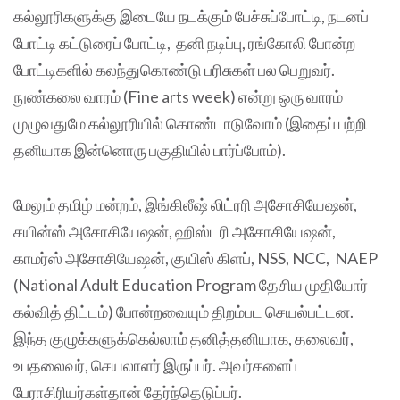
கல்லூரிகளுக்கு இடையே நடக்கும் பேச்சுப்போட்டி, நடனப்
போட்டி கட்டுரைப் போட்டி, தனி நடிப்பு, ரங்கோலி போன்ற
போட்டிகளில் கலந்துகொண்டு பரிசுகள் பல பெறுவர்.
நுண்கலை வாரம் (Fine arts week) என்று ஒரு வாரம்
முழுவதுமே கல்லூரியில் கொண்டாடுவோம் (இதைப் பற்றி
தனியாக இன்னொரு பகுதியில் பார்ப்போம்).
மேலும் தமிழ் மன்றம், இங்கிலீஷ் லிட்ரரி அசோசியேஷன்,
சயின்ஸ் அசோசியேஷன், ஹிஸ்டரி அசோசியேஷன்,
காமர்ஸ் அசோசியேஷன், குயிஸ் கிளப், NSS, NCC, NAEP
(National Adult Education Program தேசிய முதியோர்
கல்வித் திட்டம்) போன்றவையும் திறம்பட செயல்பட்டன.
இந்த குழுக்களுக்கெல்லாம் தனித்தனியாக, தலைவர்,
உபதலைவர், செயலாளர் இருப்பர். அவர்களைப்
பேராசிரியர்கள்தான் தேர்ந்தெடுப்பர்.