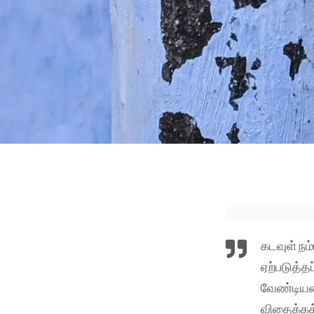
கடவுள் நம
ஏற்படுத்த
வேண்டியவ
விதைக்கக்