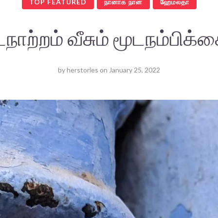
TOP FEATURED
நானாக நான்
ஹேமலதா
நாற்றம் வீசும் மூடநம்பிக்
by
herstories
on
January 25, 2022