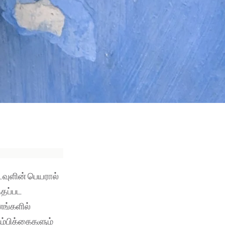
டவுளின் பெயரால்
்தப்பட
னங்களில்
ம்பிக்கைகளும்