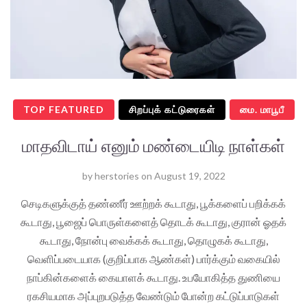
TOP FEATURED
சிறப்புக் கட்டுரைகள்
மை. மாபூபீ
மாதவிடாய் எனும் மண்டையிடி நாள்கள்
by
herstories
on
August 19, 2022
செடிகளுக்குத் தண்ணீர் ஊற்றக் கூடாது, பூக்களைப் பறிக்கக்
கூடாது, பூஜைப் பொருள்களைத் தொடக் கூடாது, குரான் ஓதக்
கூடாது, நோன்பு வைக்கக் கூடாது, தொழுகக் கூடாது,
வெளிப்படையாக (குறிப்பாக ஆண்கள்) பார்க்கும் வகையில்
நாப்கின்களைக் கையாளக் கூடாது. உபயோகித்த துணியை
ரகசியமாக அப்புறபடுத்த வேண்டும் போன்ற கட்டுப்பாடுகள்