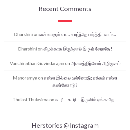
Recent Comments
Dharshini
on
என்னாகும் வா… வாழ்ந்தே பார்த்திடலாம்…
Dharshini
on
கிழக்காக இருந்தால் இருள் சேராதே !
Vanchinathan Govindarajan
on
அவலத்திற்கோர் அறிமுகம்
Manoramya
on
என்ன இல்லை உன்னோடு; ஏக்கம் என்ன
கண்ணோடு?
Thulasi Thulasima
on
சுடரி… சுடரி… இருளில் ஏங்காதே…
Herstories @ Instagram