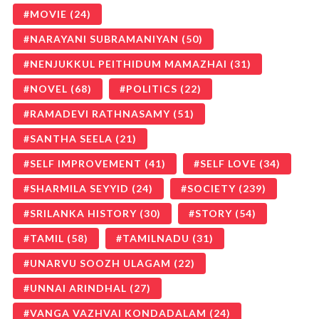
MOVIE
(24)
NARAYANI SUBRAMANIYAN
(50)
NENJUKKUL PEITHIDUM MAMAZHAI
(31)
NOVEL
(68)
POLITICS
(22)
RAMADEVI RATHNASAMY
(51)
SANTHA SEELA
(21)
SELF IMPROVEMENT
(41)
SELF LOVE
(34)
SHARMILA SEYYID
(24)
SOCIETY
(239)
SRILANKA HISTORY
(30)
STORY
(54)
TAMIL
(58)
TAMILNADU
(31)
UNARVU SOOZH ULAGAM
(22)
UNNAI ARINDHAL
(27)
VANGA VAZHVAI KONDADALAM
(24)