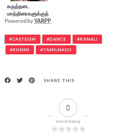
கருத்தடை
மாத்திரைகளுக்குத்
Powered by
YARPP
.
தடை கூடாது –
அர்ச்சனா சேகர்
CASTEISM
DANCE
KANALI
KUMMI
TAMILNADU
SHARE THIS
0
Article Rating