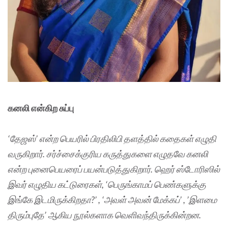
கனலி என்கிற சுப்பு
‘தேஜஸ்’ என்ற பெயரில் பிரதிலிபி தளத்தில் கதைகள் எழுதி
வருகிறார். சர்ச்சைக்குரிய கருத்துகளை எழுதவே கனலி
என்ற புனைபெயரைப் பயன்படுத்துகிறார். ஹெர் ஸ்டோரிஸில்
இவர் எழுதிய கட்டுரைகள், ‘பெருங்காமப் பெண்களுக்கு
இங்கே இடமிருக்கிறதா?’ , ‘அவள் அவன் மேக்கப்’ , ’இளமை
திரும்புதே’ ஆகிய நூல்களாக வெளிவந்திருக்கின்றன.