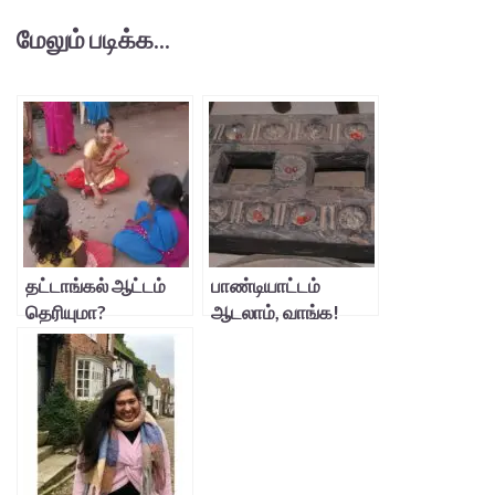
மேலும் படிக்க...
தட்டாங்கல் ஆட்டம்
பாண்டியாட்டம்
தெரியுமா?
ஆடலாம், வாங்க!