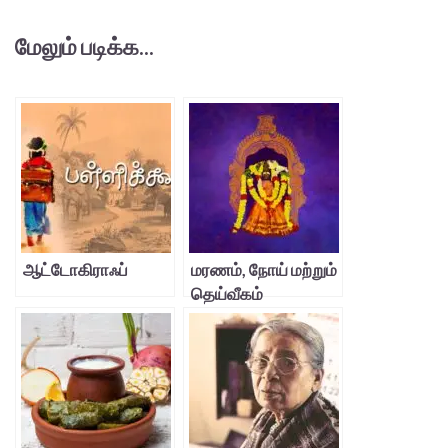
மேலும் படிக்க...
ஆட்டோகிராஃப்
மரணம், நோய் மற்றும்
தெய்வீகம்