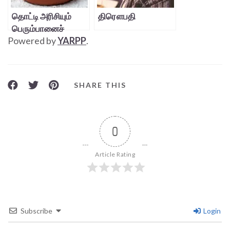
தொட்டி அரிசியும்
திரௌபதி
பெரும்பானைச்
Powered by
YARPP
.
சோறும்
SHARE THIS
0
Article Rating
Subscribe
Login