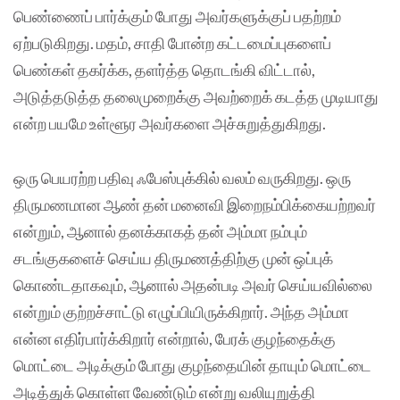
பெண்ணைப் பார்க்கும் போது அவர்களுக்குப் பதற்றம்
ஏற்படுகிறது. மதம், சாதி போன்ற கட்டமைப்புகளைப்
பெண்கள் தகர்க்க, தளர்த்த தொடங்கி விட்டால்,
அடுத்தடுத்த தலைமுறைக்கு அவற்றைக் கடத்த முடியாது
என்ற பயமே உள்ளூர அவர்களை அச்சுறுத்துகிறது.
ஒரு பெயரற்ற பதிவு ஃபேஸ்புக்கில் வலம் வருகிறது. ஒரு
திருமணமான ஆண் தன் மனைவி இறைநம்பிக்கையற்றவர்
என்றும், ஆனால் தனக்காகத் தன் அம்மா நம்பும்
சடங்குகளைச் செய்ய திருமணத்திற்கு முன் ஒப்புக்
கொண்டதாகவும், ஆனால் அதன்படி அவர் செய்யவில்லை
என்றும் குற்றச்சாட்டு எழுப்பியிருக்கிறார். அந்த அம்மா
என்ன எதிர்பார்க்கிறார் என்றால், பேரக் குழந்தைக்கு
மொட்டை அடிக்கும் போது குழந்தையின் தாயும் மொட்டை
அடித்துக் கொள்ள வேண்டும் என்று வலியுறுத்தி