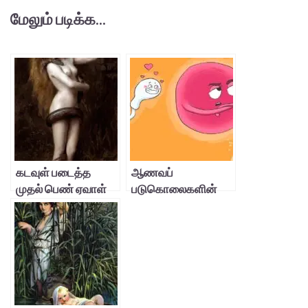
மேலும் படிக்க...
கடவுள் படைத்த
ஆணவப்
முதல் பெண் ஏவாள்
படுகொலைகளின்
அல்ல, லிலித்!
தோற்றுவாய் – 3