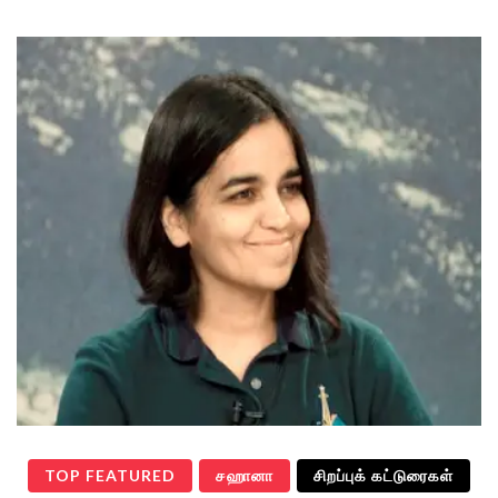
TOP FEATURED
சஹானா
சிறப்புக் கட்டுரைகள்