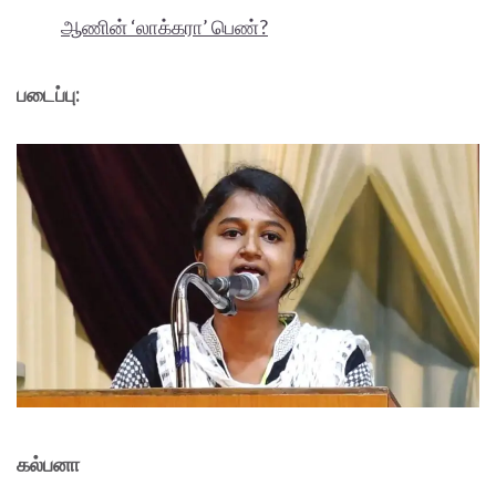
ஆணின் ‘லாக்கரா’ பெண்?
படைப்பு:
கல்பனா