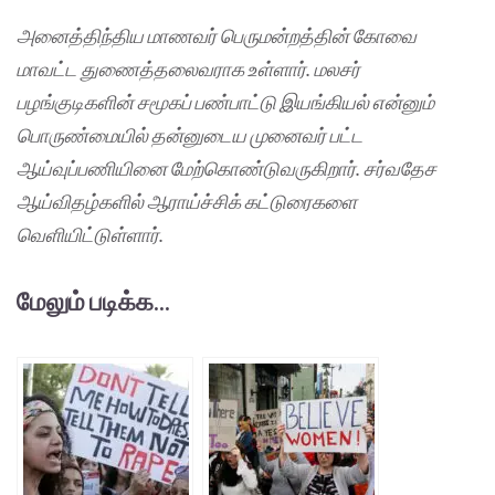
அனைத்திந்திய மாணவர் பெருமன்றத்தின் கோவை
மாவட்ட துணைத்தலைவராக உள்ளார். மலசர்
பழங்குடிகளின் சமூகப் பண்பாட்டு இயங்கியல் என்னும்
பொருண்மையில் தன்னுடைய முனைவர் பட்ட
ஆய்வுப்பணியினை மேற்கொண்டுவருகிறார். சர்வதேச
ஆய்விதழ்களில் ஆராய்ச்சிக் கட்டுரைகளை
வெளியிட்டுள்ளார்.
மேலும் படிக்க...