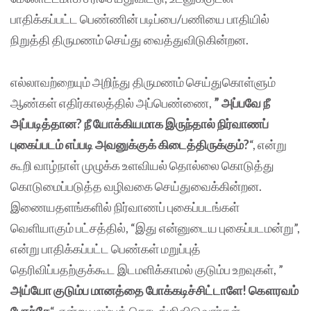
பாதிக்கப்பட்ட பெண்ணின் படிப்பை/பணியை பாதியில்
நிறுத்தி திருமணம் செய்து வைத்துவிடுகின்றன.
எல்லாவற்றையும் அறிந்து திருமணம் செய்துகொள்ளும்
ஆண்கள் எதிர்காலத்தில் அப்பெண்ணை,
” அப்பவே நீ
அப்படித்தான? நீ யோக்கியமாக இருந்தால் நிர்வாணப்
புகைப்படம் எப்படி அவனுக்குக் கிடைத்திருக்கும்?
“, என்று
கூறி வாழ்நாள் முழுக்க உளவியல் தொல்லை கொடுத்து
கொடுமைப்படுத்த வழிவகை செய்துவைக்கின்றன.
இணையதளங்களில் நிர்வாணப் புகைப்படங்கள்
வெளியாகும் பட்சத்தில், “இது என்னுடைய புகைப்படமன்று”,
என்று பாதிக்கப்பட்ட பெண்கள் மறுப்புத்
தெரிவிப்பதற்குக்கூட இடமளிக்காமல் குடும்ப உறவுகள், ”
அய்யோ குடும்ப மானத்தை போக்கடிச்சிட்டாளே! கௌரவம்
போச்சே
“, என்று புலம்பத் தொடங்கிவிடுவார்கள்.