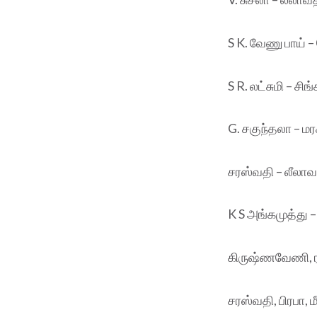
S K. வேணு பாய் 
S R. லட்சுமி – சிங
G. சகுந்தலா – ம
சரஸ்வதி – லீலாவ
K S அங்கமுத்து – 
கிருஷ்ணவேணி, ர
சரஸ்வதி, பிரபா, மீ