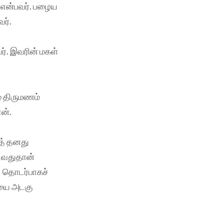
’ என்பவர். பழைய
வர்.
வர். இவரின் மகள்
ம் திருமணம்
ான்.
கத் தனது
டுவதுதான்
ு தொடர்பாகச்
ையை அடகு