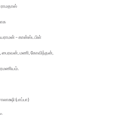
 – ராமதாஸ்
ுவாக
யராமன் – கான்ஸ்டபிள்
ம், பைரவன், மணி, கோவிந்தன்,
ுப்ரமணியம்.
சாலாக்ஷி (பாப்பா)
தி