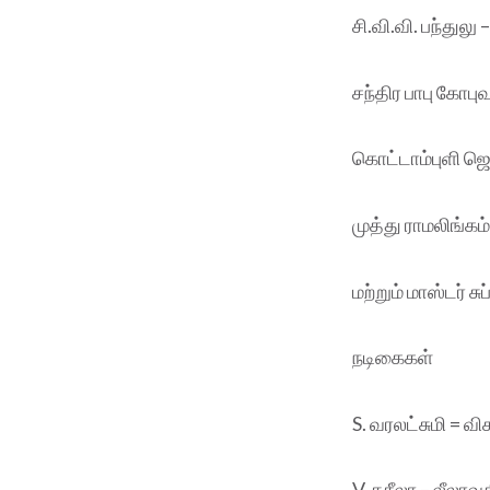
சி.வி.வி. பந்துலு
சந்திர பாபு கோப
கொட்டாம்புளி ஜெ
முத்து ராமலிங்க
மற்றும் மாஸ்டர் ச
நடிகைகள்
S. வரலட்சுமி = வி
V. சுசீலா – லீலாவ