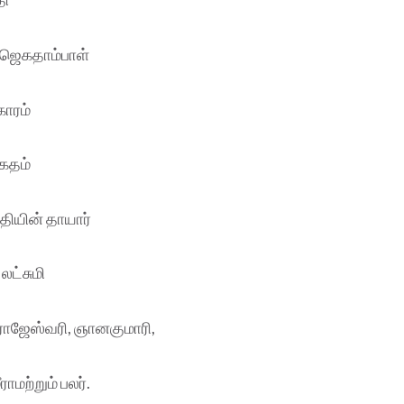
– ஜெகதாம்பாள்
்காரம்
ரகதம்
தியின் தாயார்
லட்சுமி
ாஜேஸ்வரி, ஞானகுமாரி,
ராமற்றும் பலர்.