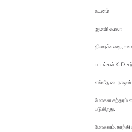
நடனம்
குமாரி கமலா
திரைக்கதை, வசனம
பாடல்கள் K. D. ச
சங்கீத டைரக்ஷன் 
மோகன சுந்தரம் எ
படுகிறது.
மோகனம், காந்தி 