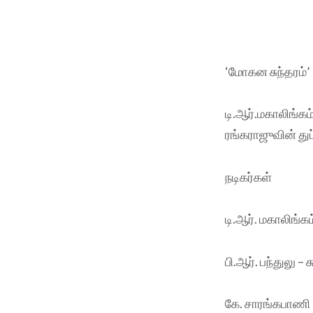
‘மோகன சுந்தரம்
டி.ஆர்.மகாலிங்கம
ரங்கராஜுவின் துப
நடிகர்கள்
டி.ஆர். மகாலிங்கம
பி.ஆர். பந்துலு –
கே. சாரங்கபாணி 