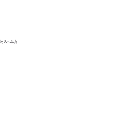
்; கே ஆர்