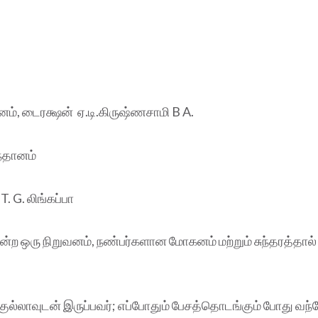
், டைரக்ஷன் ஏ.டி.கிருஷ்ணசாமி B A.
ந்தானம்
T. G. லிங்கப்பா
ன்ற ஒரு நிறுவனம், நண்பர்களான மோகனம் மற்றும் சுந்தரத்தால்
குல்லாவுடன் இருப்பவர்; எப்போதும் பேசத்தொடங்கும் போது வந