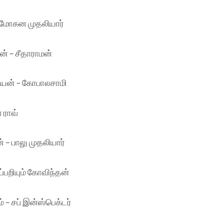
– மோகன முதலியார்
ரன் – சீதாராமன்
கேயன் – கோபாலசாமி
ா ராவ்
 – பாலு முதலியார்
ப்பறியும் கோவிந்தன்
் – சப் இன்ஸ்பெக்டர்