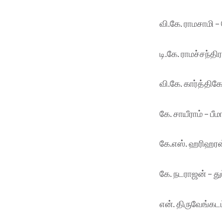
வி.கே. ராமசாமி 
டி.கே. ராமச்சந்தி
வி.கே. கார்த்தி
கே. சாயீராம் – பீம
கே.எஸ். ஹரிஹரன்
கே. நடராஜன் – து
என். திருவேங்கடம