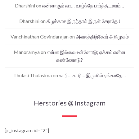
Dharshini
on
என்னாகும் வா… வாழ்ந்தே பார்த்திடலாம்…
Dharshini
on
கிழக்காக இருந்தால் இருள் சேராதே !
Vanchinathan Govindarajan
on
அவலத்திற்கோர் அறிமுகம்
Manoramya
on
என்ன இல்லை உன்னோடு; ஏக்கம் என்ன
கண்ணோடு?
Thulasi Thulasima
on
சுடரி… சுடரி… இருளில் ஏங்காதே…
Herstories @ Instagram
[jr_instagram id="2"]