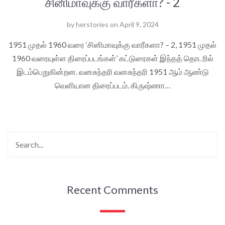
சினிமாவுக்கு வாரீகளா? - 2
by
herstories
on
April 9, 2024
1951 முதல் 1960 வரை ‘சினிமாவுக்கு வாரீகளா? – 2, 1951 முதல்
1960 வரையுள்ள திரைப்படங்கள்’ கட்டுரைகள் இந்தத் தொடரில்
இடம்பெறுகின்றன. வனசுந்தரி வனசுந்தரி 1951 ஆம் ஆண்டு
வெளியான திரைப்படம். கிருஷ்ணா…
Recent Comments