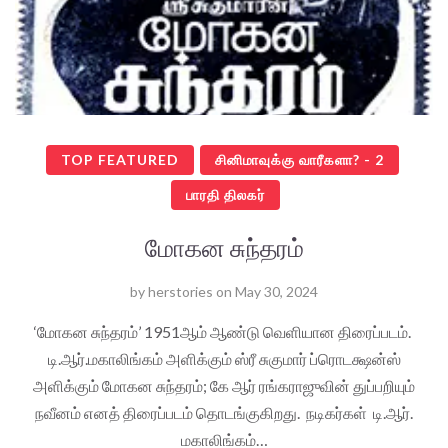
TOP FEATURED
சினிமாவுக்கு வாரீகளா? - 2
பாரதி திலகர்
மோகன சுந்தரம்
by
herstories
on
May 30, 2024
‘மோகன சுந்தரம்’ 1951ஆம் ஆண்டு வெளியான திரைப்படம்.
டி.ஆர்.மகாலிங்கம் அளிக்கும் ஸ்ரீ சுகுமார் ப்ரொடக்ஷன்ஸ்
அளிக்கும் மோகன சுந்தரம்; கே ஆர் ரங்கராஜுவின் துப்பறியும்
நவீனம் எனத் திரைப்படம் தொடங்குகிறது. நடிகர்கள் டி.ஆர்.
மகாலிங்கம்…