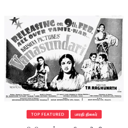
TOP FEATURED
பாரதி திலகர்