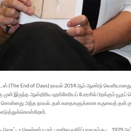
 டேஸ் (The End of Days) நாவல் 2014 ஆம் ஆண்டு வெளியானது
முன் இருந்த ஆஸ்திரிய ஹங்கேரியப் பேரரசில் பிறக்கும் யூதப் 
 சொன்னது அந்த நாவல். தன் கதைகளுக்கான கருவைத் தன் குட
எடுத்துக்கொள்கிறார்.
டி ஹெட்டா ஜென்னர் யூதர். பாஸிஸ எதிர்ப்பாளரும் கூட. 1929 ஆ