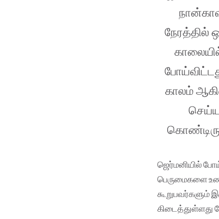
நான்காவத
நேரத்தில் 
காலையில்
போய்விட்டத
காலம் ஆகிவ
செய்ய
கொண்டிருந
ஜெர்மனியில் போய
பெருமைகளை உணர்ந
கூறுபவர்களும் இர
கிடைத்துள்ளது போ