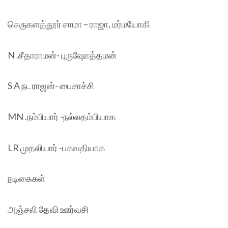
செருகளத்தூர் சாமா – ராஜா, மர்மயோகி
N .சீதாராமன்- புருஷோத்தமன்
S A நடராஜன்- பைசாச்சி
MN .நம்பியார் -நல்லதம்பியாக
LR முதலியார் -பகவதியாக
நடிகைகள்
அஞ்சலி தேவி ஊர்வசி