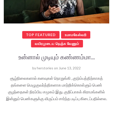
TOP FEATURED
உமாமகேஸ்வரி
வயிரமுடைய நெஞ்சு வேணும்
உன்னால் முடியும் கண்ணம்மா...
by
herstories
on
June 13, 2022
சூழ்நிலைகளால் கனவுகள் நொறுங்கி , குடும்பத்திற்காகத்
தங்களை மெழுகுவர்த்திகளாக மாற்றிக்கொள்ளும் பெண்
குழந்தைகள் நிரம்பிய சமூகம் இது. குறிப்பாகக் கிராமங்களில்
இன்னும் பெண்களுக்கு விருப்பம் சார்ந்த படிப்பு கிடைப்பதில்லை.