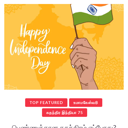
TOP FEATURED
உமாமகேஸ்வரி
சுதந்திர இந்தியா 75
பெண்ணுக்கான சுதந்திரம் எப்போது?