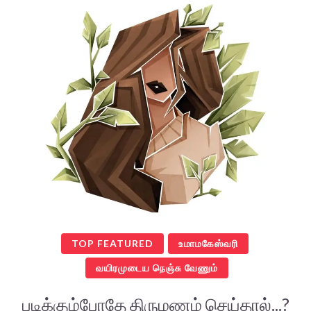
TOP FEATURED
உமாமகேஸ்வரி
வயிரமுடைய நெஞ்சு வேணும்
படிக்கும்போதே திருமணம் செய்தால்...?