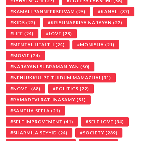
JANSI SHAHI
(27)
J DEEPA LAKSHMI
(56)
KAMALI PANNEERSELVAM
(25)
KANALI
(87)
KIDS
(22)
KRISHNAPRIYA NARAYAN
(22)
LIFE
(24)
LOVE
(28)
MENTAL HEALTH
(24)
MONISHA
(21)
MOVIE
(24)
NARAYANI SUBRAMANIYAN
(50)
NENJUKKUL PEITHIDUM MAMAZHAI
(31)
NOVEL
(68)
POLITICS
(22)
RAMADEVI RATHNASAMY
(51)
SANTHA SEELA
(21)
SELF IMPROVEMENT
(41)
SELF LOVE
(34)
SHARMILA SEYYID
(24)
SOCIETY
(239)