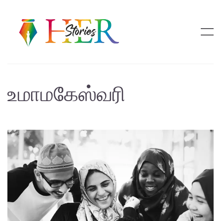
உமாமகேஸ்வரி