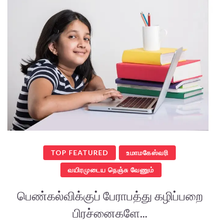
TOP FEATURED
உமாமகேஸ்வரி
வயிரமுடைய நெஞ்சு வேணும்
பெண்கல்விக்குப் பேராபத்து கழிப்பறை
பிரச்னைகளே...