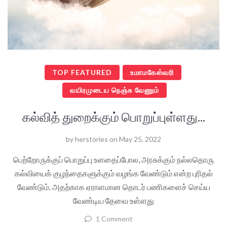
TOP FEATURED
உமாமகேஸ்வரி
வயிரமுடைய நெஞ்சு வேணும்
கல்வித் துறைக்கும் பொறுப்புள்ளது...
by
herstories
on
May 25, 2022
பெற்றோருக்குப் பொறுப்பு உளதைப்போல, அரசுக்கும் நல்லதொரு
கல்வியைக் குழந்தைகளுக்கும் வழங்க வேண்டும் என்ற புரிதல்
வேண்டும். அதற்காக ஏராளமான தொடர் பணிகளைச் செய்ய
வேண்டிய தேவை உள்ளது
1 Comment