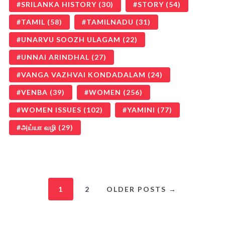
SRILANKA HISTORY
(30)
STORY
(54)
TAMIL
(58)
TAMILNADU
(31)
UNARVU SOOZH ULAGAM
(22)
UNNAI ARINDHAL
(27)
VANGA VAZHVAI KONDADALAM
(24)
VENBA
(39)
WOMEN
(256)
WOMEN ISSUES
(102)
YAMINI
(77)
அய்யா வழி
(29)
1
2
OLDER POSTS →