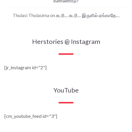
கண்ணோடு?
Thulasi Thulasima
on
சுடரி… சுடரி… இருளில் ஏங்காதே…
Herstories @ Instagram
[jr_instagram id="2"]
YouTube
[cm_youtube_feed id="3"]