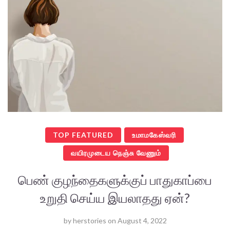
TOP FEATURED
உமாமகேஸ்வரி
வயிரமுடைய நெஞ்சு வேணும்
பெண் குழந்தைகளுக்குப் பாதுகாப்பை
உறுதி செய்ய இயலாதது ஏன்?
by
herstories
on
August 4, 2022