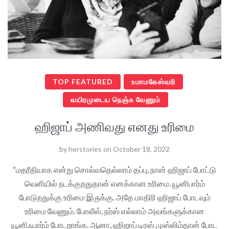
TOP FEATURED
உமாமகேஸ்வரி
வயிரமுடைய நெஞ்சு வேணும்
ஹிஜாப் அணிவது எனது உரிமை
by
herstories
on
October 18, 2022
“மதரீதியாக என்று சொல்வதெல்லாம் தப்பு, நான் ஹிஜாப் போட்டு
வெளியில் நடக்குறதுதான் எனக்கான உரிமை. யூனிபார்ம்
போடுறதுக்கு உரிமை இருக்கு. அதே மாதிரி ஹிஜாப் போடவும்
உரிமை வேணும். போலீஸ், நர்ஸ் எல்லாம் அவங்களுக்கான
யூனிஃபார்ம் போடறாங்க. ஆனா, ஹிஜாப் டிரஸ் முஸ்லிம்தான் போட