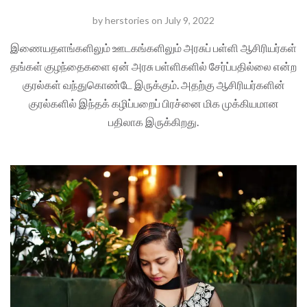
by
herstories
on
July 9, 2022
இணையதளங்களிலும் ஊடகங்களிலும் அரசுப் பள்ளி ஆசிரியர்கள்
தங்கள் குழந்தைகளை ஏன் அரசு பள்ளிகளில் சேர்ப்பதில்லை என்ற
குரல்கள் வந்துகொண்டே இருக்கும். அதற்கு ஆசிரியர்களின்
குரல்களில் இந்தக் கழிப்பறைப் பிரச்னை மிக முக்கியமான
பதிலாக இருக்கிறது.