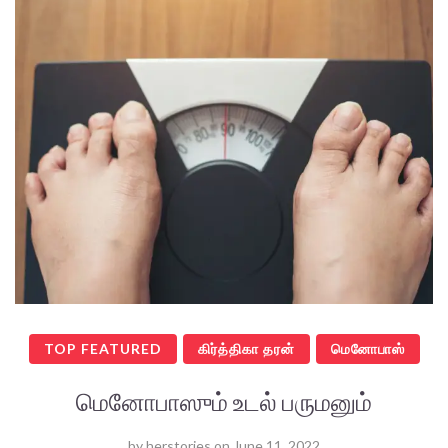
TOP FEATURED
கிர்த்திகா தரன்
மெனோபாஸ்
மெனோபாஸும் உடல் பருமனும்
by
herstories
on
June 11, 2022