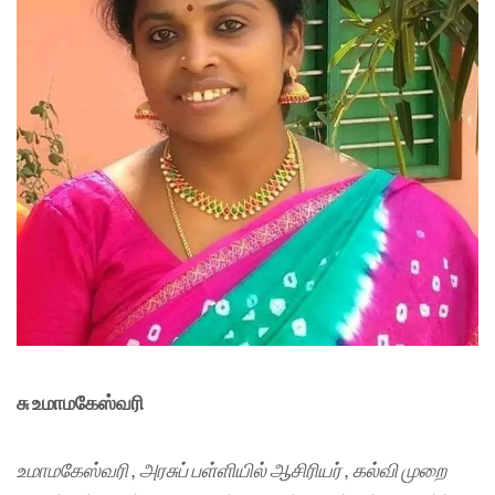
சு உமாமகேஸ்வரி
உமாமகேஸ்வரி , அரசுப் பள்ளியில் ஆசிரியர் , கல்வி முறை