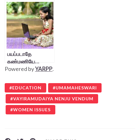
தேவை!
கடிதம்
பயப்படாதே
கண்மணியே…
Powered by
YARPP
.
EDUCATION
UMAMAHESWARI
VAYIRAMUDAIYA NENJU VENDUM
WOMEN ISSUES