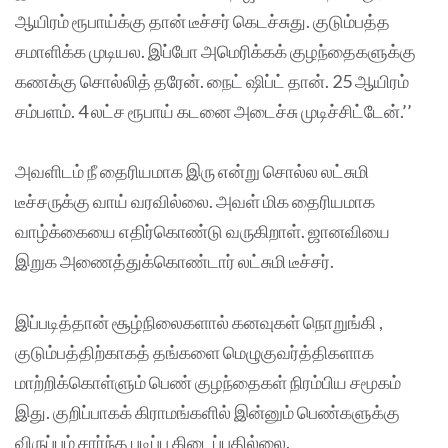
ஆயிரம் ரூபாய்க்கு தான் டீச்சர் கெடச்சுது. குடும்பத்த
சமாளிக்க முடியல. இப்போ அமெரிக்கக் குழந்தைகளுக்கு
கணக்கு சொல்லித் தரேன். நைட் ஷிப்ட் தான். 25 ஆயிரம்
சம்பளம். 4 லட்ச ரூபாய் கடனை அடைச்சு முடிச்சிட்டேன்.’’
அவளிடம் நீ தைரியமாக இரு என்று சொல்ல லட்சுமி
டீச்சருக்கு வாய் வரவில்லை. அவள் மிக தைரியமாக
வாழ்க்கையை எதிர்கொண்டு வருகிறாள். ஜானவியை
இறுக அணைத்துக்கொண்டார் லட்சுமி டீச்சர்.
இப்படித்தான் சூழ்நிலைகளால் கனவுகள் நொறுங்கி ,
குடும்பத்திற்காகத் தங்களை மெழுகுவர்த்திகளாக
மாற்றிக்கொள்ளும் பெண் குழந்தைகள் நிரம்பிய சமூகம்
இது. குறிப்பாகக் கிராமங்களில் இன்னும் பெண்களுக்கு
விருப்பம் சார்ந்த படிப்பு கிடைப்பதில்லை.