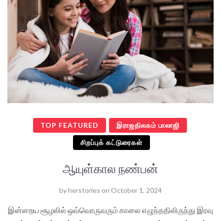
TOP FEATURED
இராஜதிலகம் பாலாஜி
சிறப்புக் கட்டுரைகள்
ஆயுள்கால நண்பன்
by
herstories
on
October 1, 2024
இன்றைய சூழலில் ஒவ்வொருவரும் காலை எழுந்ததிலிருந்து இரவு