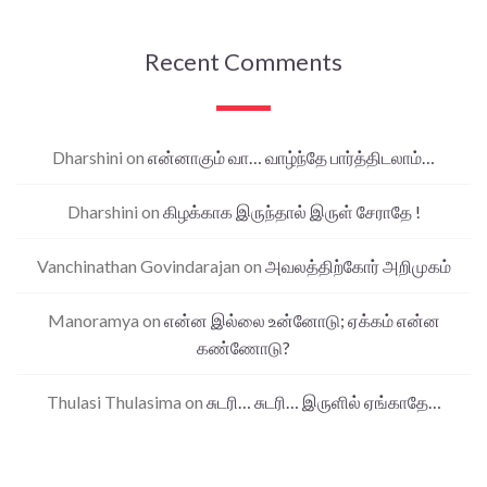
Recent Comments
Dharshini
on
என்னாகும் வா… வாழ்ந்தே பார்த்திடலாம்…
Dharshini
on
கிழக்காக இருந்தால் இருள் சேராதே !
Vanchinathan Govindarajan
on
அவலத்திற்கோர் அறிமுகம்
Manoramya
on
என்ன இல்லை உன்னோடு; ஏக்கம் என்ன
கண்ணோடு?
Thulasi Thulasima
on
சுடரி… சுடரி… இருளில் ஏங்காதே…