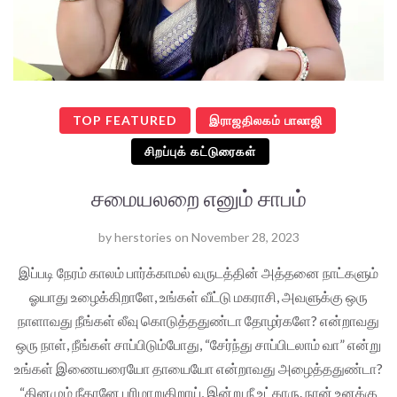
TOP FEATURED
இராஜதிலகம் பாலாஜி
சிறப்புக் கட்டுரைகள்
சமையலறை எனும் சாபம்
by
herstories
on
November 28, 2023
இப்படி நேரம் காலம் பார்க்காமல் வருடத்தின் அத்தனை நாட்களும்
ஓயாது உழைக்கிறாளே, உங்கள் வீட்டு மகராசி, அவளுக்கு ஒரு
நாளாவது நீங்கள் லீவு கொடுத்ததுண்டா தோழர்களே? என்றாவது
ஒரு நாள், நீங்கள் சாப்பிடும்போது, “சேர்ந்து சாப்பிடலாம் வா” என்று
உங்கள் இணையரையோ தாயையோ என்றாவது அழைத்ததுண்டா?
“தினமும் நீதானே பரிமாறுகிறாய், இன்று நீ உட்காரு. நான் உனக்கு