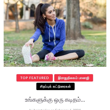
TOP FEATURED
இராஜதிலகம் பாலாஜி
சிறப்புக் கட்டுரைகள்
உங்களுக்கு ஒரு கடிதம்…