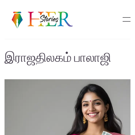
இராஜதிலகம் பாலாஜி