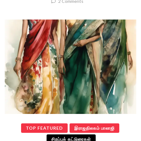
2 Comments
TOP FEATURED
இராஜதிலகம் பாலாஜி
சிறப்புக் கட்டுரைகள்