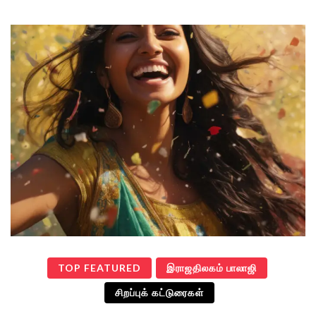
TOP FEATURED
இராஜதிலகம் பாலாஜி
சிறப்புக் கட்டுரைகள்