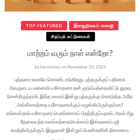
TOP FEATURED
இராஜதிலகம் பாலாஜி
சிறப்புக் கட்டுரைகள்
மாற்றம் வரும் நாள் என்றோ?
by
herstories
on
November 10, 2023
புத்தரை உலகமே கொண்டாடுகிறது. புத்தருக்குப் பதிலாக
அவருடைய மனைவி யசோதரை தன் குடும்பத்தைவிட்டு துறவு
சென்றிருந்தால், இந்த உலகம் இன்று புத்தருக்கு கொடுத்த அதே
அங்கீகாரத்தை யசோதரைக்கும் வழங்கியிருக்கும்மா?
ஏனென்றால் யசோதரை பெண்ணாகப் பிறந்திருப்பதால், அவர் மீது
தேவையற்ற கலங்கத்தையெல்லாம் இவ்வுலகம் பழி
சுமத்தியிருக்கும். இதுதான் இன்றும் பெண்களின் நிலைமை.