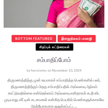
BOTTOM FEATURED
இராஜதிலகம் பாலாஜி
சிறப்புக் கட்டுரைகள்
சம்பாதிப்போம்
by
herstories
on
November 10, 2024
திருமணத்திற்கு முன் சுயமாகச் சம்பாதித்த பெண்களில் பலர்,
திருமணத்திற்குப் பிறகு சம்பாதிப்பதில் அவ்வளவு ஆர்வம்
காட்டுவதில்லை என்றெல்லாம் அவ்வளவு எளிதாகக் கூறி விட
முடியாது. வீட்டின் கடமைகள் என்கிற பெயரில் பெண்களுக்காகவே
பிரத்யோகமாக ஒதுக்கப்பட்ட…