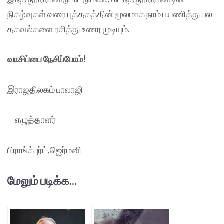
நிகழ்வுகள் வரை புத்தகத்தின் மூலமாக நாம் பயணித்து பல
தகவல்களை ரசித்து உணர முடியும்.
வாசிப்பை நேசிப்போம்!
இராஜதிலகம் பாலாஜி
எழுத்தாளர்
பிராங்க்புர்ட்,ஜெர்மனி
மேலும் படிக்க...