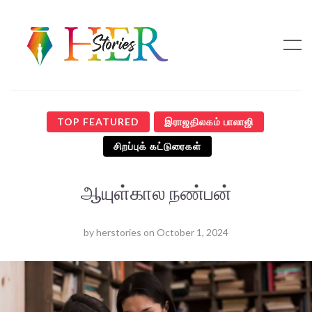
TOP FEATURED
இராஜதிலகம் பாலாஜி
சிறப்புக் கட்டுரைகள்
ஆயுள்கால நண்பன்
by
herstories
on
October 1, 2024