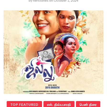
by
herstories
on
October 1, 2024
TOP FEATURED
எஸ். திவ்யபாரதி
பெண் திரை