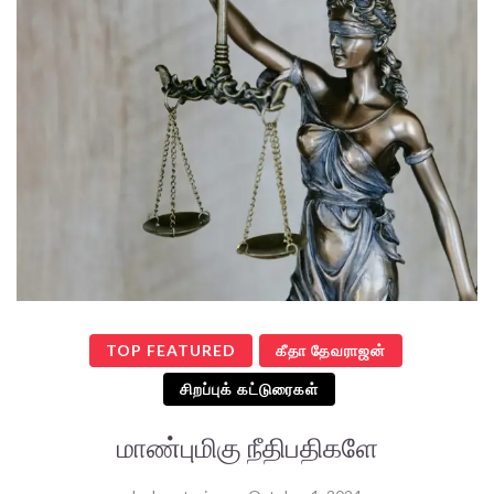
TOP FEATURED
கீதா தேவராஜன்
சிறப்புக் கட்டுரைகள்
மாண்புமிகு நீதிபதிகளே