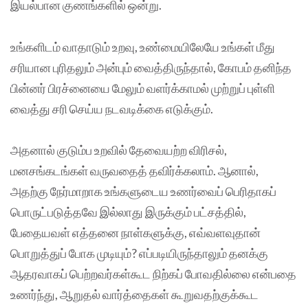
இயல்பான குணங்களில் ஒன்று.
உங்களிடம் வாதாடும் உறவு, உண்மையிலேயே உங்கள் மீது
சரியான புரிதலும் அன்பும் வைத்திருந்தால், கோபம் தனிந்த
பின்னர் பிரச்னையை மேலும் வளர்க்காமல் முற்றுப் புள்ளி
வைத்து சரி செய்ய நடவடிக்கை எடுக்கும்.
அதனால் குடும்ப உறவில் தேவையற்ற விரிசல்,
மனசங்கடங்கள் வருவதைத் தவிர்க்கலாம். ஆனால்,
அதற்கு நேர்மாறாக உங்களுடைய உணர்வைப் பெரிதாகப்
பொருட்படுத்தவே இல்லாது இருக்கும் பட்சத்தில்,
பேதையவள் எத்தனை நாள்களுக்கு, எவ்வளவுதான்
பொறுத்துப் போக முடியும்? எப்படியிருந்தாலும் தனக்கு
ஆதரவாகப் பெற்றவர்கள்கூட நிற்கப் போவதில்லை என்பதை
உணர்ந்து, ஆறுதல் வார்த்தைகள் கூறுவதற்குக்கூட