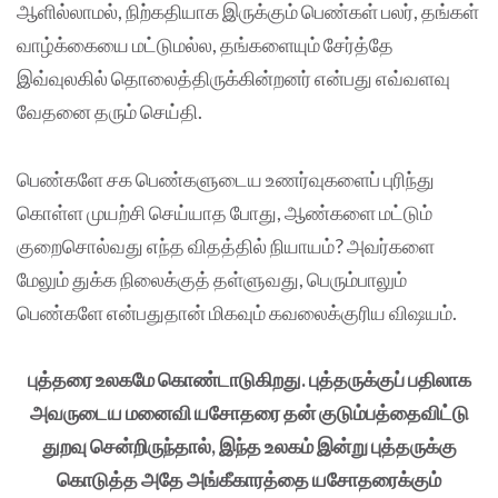
ஆளில்லாமல், நிற்கதியாக இருக்கும் பெண்கள் பலர், தங்கள்
வாழ்க்கையை மட்டுமல்ல, தங்களையும் சேர்த்தே
இவ்வுலகில் தொலைத்திருக்கின்றனர் என்பது எவ்வளவு
வேதனை தரும் செய்தி.
பெண்களே சக பெண்களுடைய உணர்வுகளைப் புரிந்து
கொள்ள முயற்சி செய்யாத போது, ஆண்களை மட்டும்
குறைசொல்வது எந்த விதத்தில் நியாயம்? அவர்களை
மேலும் துக்க நிலைக்குத் தள்ளுவது, பெரும்பாலும்
பெண்களே என்பதுதான் மிகவும் கவலைக்குரிய விஷயம்.
புத்தரை உலகமே கொண்டாடுகிறது. புத்தருக்குப் பதிலாக
அவருடைய மனைவி யசோதரை தன் குடும்பத்தைவிட்டு
துறவு சென்றிருந்தால், இந்த உலகம் இன்று புத்தருக்கு
கொடுத்த அதே அங்கீகாரத்தை யசோதரைக்கும்