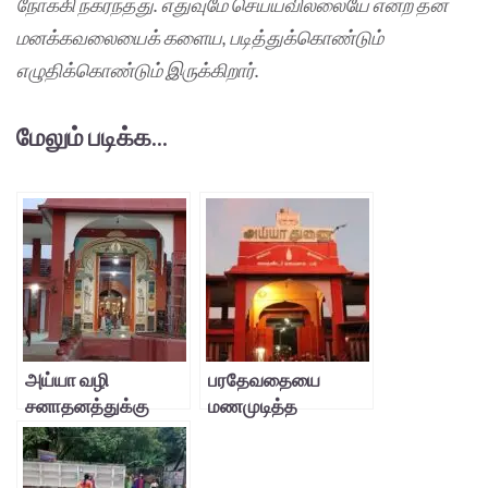
நோக்கி நகர்ந்தது. எதுவுமே செய்யவில்லையே என்ற தன்
மனக்கவலையைக் களைய, படித்துக்கொண்டும்
எழுதிக்கொண்டும் இருக்கிறார்.
மேலும் படிக்க...
அய்யா வழி
பரதேவதையை
சனாதனத்துக்கு
மணமுடித்த
எதிரானது
முற்போக்காளர்
முத்துக்குட்டி