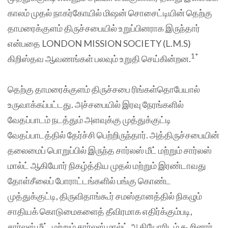
காலம் முதல் நாகர்கோயில் மிஷன் சொசைட்டியின் தெற்கு
தாமரைக்குளம் திருச்சபையில் உறுப்பினராக இருந்தார்
என்பதை LONDON MISSION SOCIETY (L.M.S)
1*
கிறிஸ்தவ ஆவணங்கள் பலவும் உறுதி செய்கின்றன.
தெற்கு தாமரைக்குளம் திருச்சபை ரிங்கள்தொபேயால்
உருவாக்கப்பட்டது. அச்சபையில் இரவு நேரங்களில்
வேதப்பாடம் நடத்தும் அளவுக்கு முத்துக்குட்டி
வேதப்பாடத்தில் தேர்ச்சி பெற்றிருந்தார். அத்திருச்சபையின்
தலைமைப் பொறுப்பில் இருந்த சார்லஸ் மீட் மற்றும் சார்லஸ்
மால்ட் ஆகியோர் நிகழ்த்திய முதல் மற்றும் இரண்டாவது
தோள்சீலைப் போராட்டங்களில் பங்கு கொண்ட
முத்துக்குட்டி, திருவிதாங்கூர் சமஸ்தானத்தில் நிகழும்
சாதியக் கொடுமைகளைத் தீவிரமாக எதிர்க்கும்படி,
சார்லஸ் மீட், மற்றும் சார்லஸ் மால்ட் ஆகியோரிடம் கூறினார்.