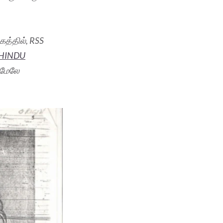
த்தில், RSS
HINDU
் மேலே