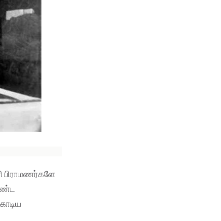
ரி பிராமணர்களே
கொண்ட
 கொடிய