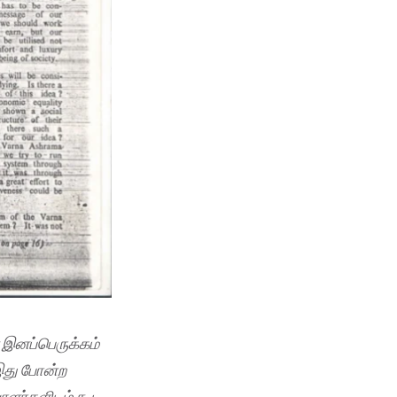
இனப்பெருக்கம்
து
போன்ற
ாளர்களிடம்
கூட