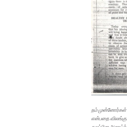
நம்
முன்னோர்கள்
என்பதை
விலங்கு
கலப்பின
ஆராய்ச