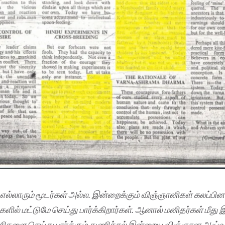
எல்லாரும்
மூடர்கள்
அல்ல
.
இன்றைக்கும்
விஞ்ஞானிகள்
கலப்பின
களில்
மட்டுமே
செய்து
பார்க்கிறார்கள்
.
ஆனால்
மனிதர்கள்
மீது
இ
்சிகளை
செய்து
பார்க்கும்
துணிச்சல்
இன்றைய
விஞ்ஞான
ஆய்வ