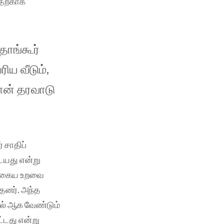
பதற்காக
தாங்கூர்
ய வீடும்,
ான் தரவாடு
 சாதிப்
ையது என்று
த்தகைய உறவை
தனர். அந்த
ல் ஆக வேண்டும்
்டது என்று