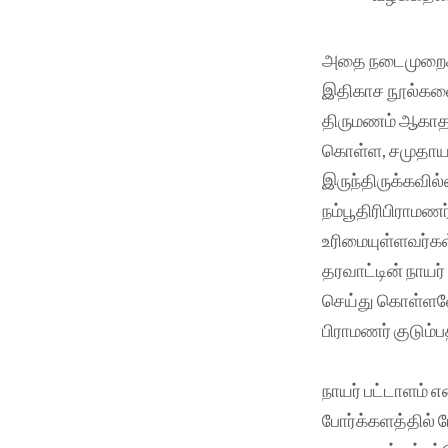
அதை நடைமுறைக்க
இதிகாச நூல்களை ந
திருமணம் ஆகாத ம
கொள்ள, சமுதாயத
இருந்திருக்கவில்
நம்பூதிரிபிராமண
உரிமையுள்ளவர்கள
தரவாட்டின் நாய
செய்து கொள்ளவோ
பிராமணர் குடும
நாயர் பட்டாளம் எ
போர்க்களத்தில் 