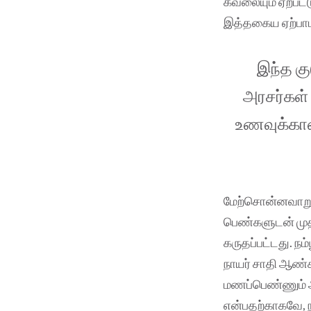
கவலையும் ஏற்பட்
இத்தகைய ஏற்பாட
இந்த கு
அரசர்கள்
உணவுக்கான
மேற்சொன்னவாறு ந
பெண்களுடன் முதன
கருதப்பட்டது. ந
நாயர் சாதி ஆண்
மணப்பெண்ணும் அ
என்பதற்காகவே, ந