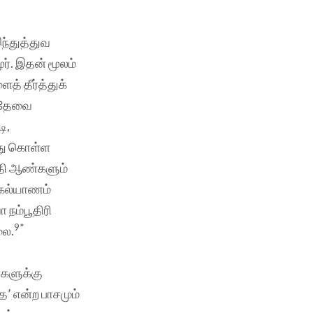
ந்துத்துவ
ர். இதன் மூலம்
் தீர்த்துக்
ய தேவை
ி,
ய்து கொள்ள
சாதி ஆண்களும்
 கல்யாணம்
நம்பூதிரி
9*
லை.
்களுக்கு
ே’ என்ற பாசமும்