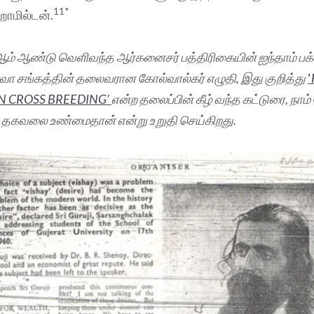
11*
 ஹாமில்டன்.
ம் ஆண்டு வெளிவந்த ஆர்கனைசர் பத்திரிகையின் ஐந்தாம் பக்க
சேவா சங்கத்தின் தலைவரான கோல்வால்கர் எழுதி, இது குறித்து
‘
N CROSS BREEDING’
என்ற தலைப்பின் கீழ் வந்த கட்டுரை, நாம
கும் தகவலை உண்மைதான் என்று உறுதி செய்கிறது.