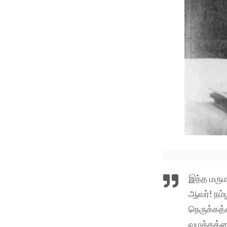
இந்த மரும
ஆவர்! நம்
நெருக்கத
வழக்கத்த