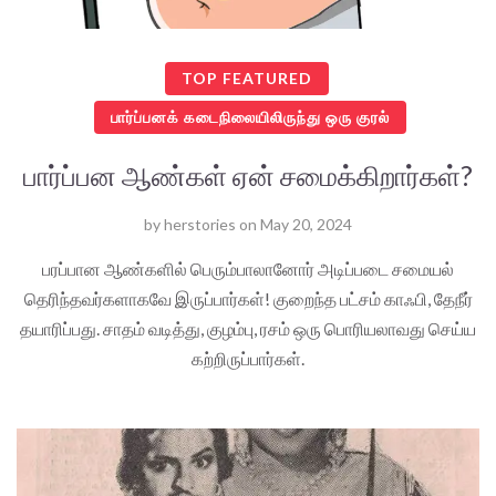
TOP FEATURED
பார்ப்பனக் கடைநிலையிலிருந்து ஒரு குரல்
பார்ப்பன ஆண்கள் ஏன் சமைக்கிறார்கள்?
by
herstories
on
May 20, 2024
பரப்பான ஆண்களில் பெரும்பாலானோர் அடிப்படை சமையல்
தெரிந்தவர்களாகவே இருப்பார்கள்! குறைந்த பட்சம் காஃபி, தேநீர்
தயாரிப்பது. சாதம் வடித்து, குழம்பு, ரசம் ஒரு பொரியலாவது செய்ய
கற்றிருப்பார்கள்.