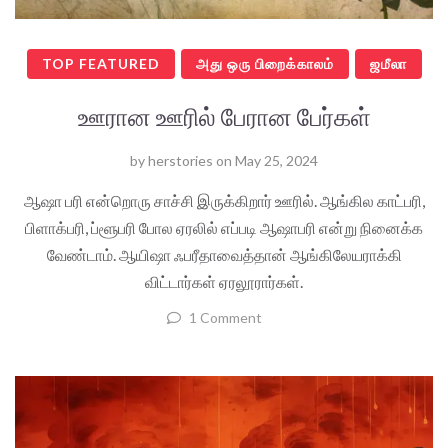
TOP FEATURED
அது ஒரு பிறைக்காலம்
ஜமீலா
ஊரான ஊரில் பேரான பேர்கள்
by
herstories
on
May 25, 2024
ஆஷா பரி என்றொரு சாச்சி இருக்கிறார் ஊரில். ஆங்கில காட்பரி,
பிளாக்பரி, ப்ளூபரி போல ஏரலில் எப்படி ஆஷாபரி என்று நினைக்க
வேண்டாம். ஆயிஷா ஃபரீதாவைத்தான் ஆங்கிலேயராக்கி
விட்டார்கள் ஏரலூரார்கள்.
1 Comment