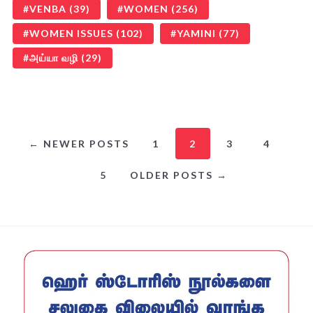
VENBA
(39)
WOMEN
(256)
WOMEN ISSUES
(102)
YAMINI
(77)
அய்யா வழி
(29)
← NEWER POSTS
1
2
3
4
5
OLDER POSTS →