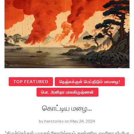
TOP FEATURED
நெஞ்சுக்குள் பெய்திடும் மாமழை!
பொ. அனிதா பாலகிருஷ்ணன்
கொட்டிய மழை...
by
herstories
on
May 24, 2024
“திருச்செந்தூர் முருகங் கோயில்லயும் தண்ணில, எவனோ வீடியோ