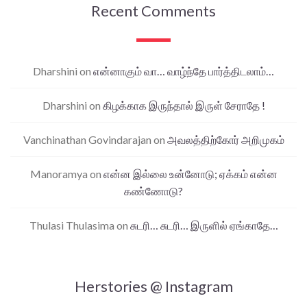
Recent Comments
Dharshini
on
என்னாகும் வா… வாழ்ந்தே பார்த்திடலாம்…
Dharshini
on
கிழக்காக இருந்தால் இருள் சேராதே !
Vanchinathan Govindarajan
on
அவலத்திற்கோர் அறிமுகம்
Manoramya
on
என்ன இல்லை உன்னோடு; ஏக்கம் என்ன
கண்ணோடு?
Thulasi Thulasima
on
சுடரி… சுடரி… இருளில் ஏங்காதே…
Herstories @ Instagram