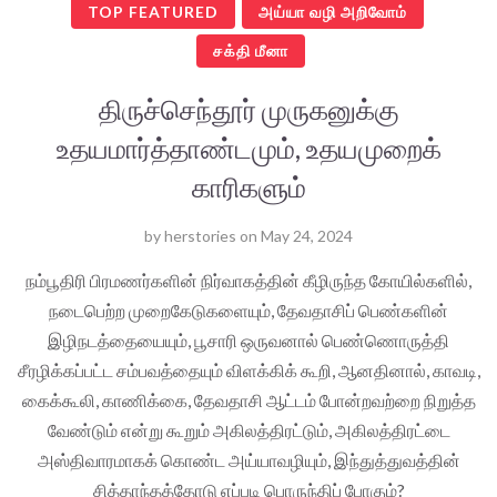
TOP FEATURED
அய்யா வழி அறிவோம்
சக்தி மீனா
திருச்செந்தூர் முருகனுக்கு
உதயமார்த்தாண்டமும், உதயமுறைக்
காரிகளும்
by
herstories
on
May 24, 2024
நம்பூதிரி பிரமணர்களின் நிர்வாகத்தின் கீழிருந்த கோயில்களில்,
நடைபெற்ற முறைகேடுகளையும், தேவதாசிப் பெண்களின்
இழிநடத்தையையும், பூசாரி ஒருவனால் பெண்ணொருத்தி
சீரழிக்கப்பட்ட சம்பவத்தையும் விளக்கிக் கூறி, ஆனதினால், காவடி,
கைக்கூலி, காணிக்கை, தேவதாசி ஆட்டம் போன்றவற்றை நிறுத்த
வேண்டும் என்று கூறும் அகிலத்திரட்டும், அகிலத்திரட்டை
அஸ்திவாரமாகக் கொண்ட அய்யாவழியும், இந்துத்துவத்தின்
சித்தாந்தத்தோடு எப்படி பொருந்திப் போகும்?