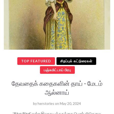
TOP FEATURED
சிறப்புக் கட்டுரைகள்
பஞ்சுமிட்டாய் பிரபு
தேவதைக் கதைகளின் தாய் - மேடம்
ஆல்னாய்
by
herstories
on
May 20, 2024
‘Blue Bird’ என்ற இவரது புத்தகத்தை பெண் விடுதலை