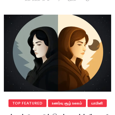
TOP FEATURED
உணர்வு சூழ் உலகம்
யாமினி