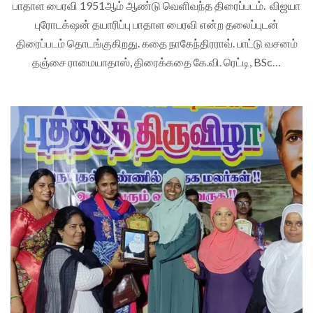
பாதாள பைரவி 1951ஆம் ஆண்டு வெளிவந்த திரைப்படம். விஜயா
புரோடக்‌ஷன் தயாரிப்பு பாதாள பைரவி என்ற தலைப்புடன்
திரைப்படம் தொடங்குகிறது. கதை நாகேந்திரராவ். பாட்டு வசனம்
தஞ்சை ராமையாதாஸ், திரைக்கதை கே.வி. ரெட்டி, BSc…