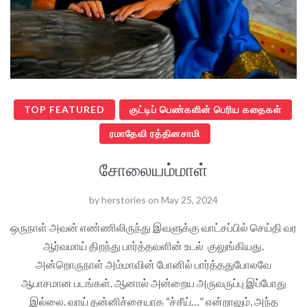
TOP FEATURED
குட்டிப் பெண்களின் பெரிய கதைகள்
ரமாதேவி ரத்தினசாமி
சோலையம்மாள்
by
herstories
on
May 25, 2024
ஒருநாள் அவன் எண்ணிலிருந்து இவளுக்கு வாட்சப்பில் செய்தி வர
ஆர்வமாய் திறந்து பார்த்தவளின் உடல் குலுங்கியது.
அன்றொருநாள் அம்மாவின் போனில் பார்த்ததுபோலவே
ஆபாசமான படங்கள். ஆனால் அன்றைய அருவருப்பு இப்போது
இல்லை. வாய் தன்னிச்சையாக “ச்சீய்…” என்றாலும், அந்த