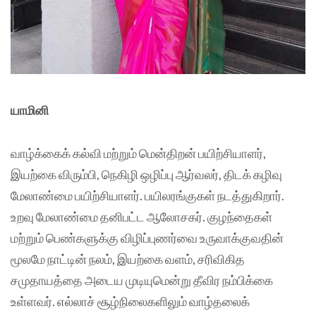
யாமினி
வாழ்க்கைக் கல்வி மற்றும் மென்திறன் பயிற்சியாளர்,
இயற்கை விரும்பி, நெகிழி ஒழிப்பு ஆர்வலர், திடக் கழிவு
மேலாண்மை பயிற்சியாளர். பயிலரங்குகள் நடத்துகிறார்.
உறவு மேலாண்மை தனிபட்ட ஆலோசகர். குழந்தைகள்
மற்றும் பெண்களுக்கு விழிப்புணர்வை உருவாக்குவதின்
மூலமே நாட்டின் நலம், இயற்கை வளம், சரிவிகித
சமுதாயத்தை அடைய முடியுமென்று தீவிர நம்பிக்கை
உள்ளவர். எல்லாச் சூழ்நிலைகளிலும் வாழ்தலைக்