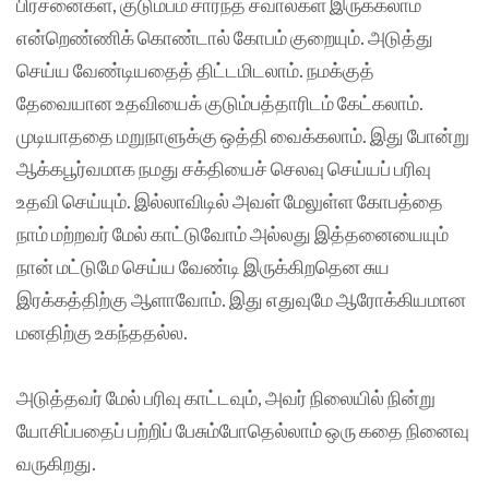
பிரச்னைகள், குடும்பம் சார்ந்த சவால்கள் இருக்கலாம்
என்றெண்ணிக் கொண்டால் கோபம் குறையும். அடுத்து
செய்ய வேண்டியதைத் திட்டமிடலாம். நமக்குத்
தேவையான உதவியைக் குடும்பத்தாரிடம் கேட்கலாம்.
முடியாததை மறுநாளுக்கு ஒத்தி வைக்கலாம். இது போன்று
ஆக்கபூர்வமாக நமது சக்தியைச் செலவு செய்யப் பரிவு
உதவி செய்யும். இல்லாவிடில் அவள் மேலுள்ள கோபத்தை
நாம் மற்றவர் மேல் காட்டுவோம் அல்லது இத்தனையையும்
நான் மட்டுமே செய்ய வேண்டி இருக்கிறதென சுய
இரக்கத்திற்கு ஆளாவோம். இது எதுவுமே ஆரோக்கியமான
மனதிற்கு உகந்ததல்ல.
அடுத்தவர் மேல் பரிவு காட்டவும், அவர் நிலையில் நின்று
யோசிப்பதைப் பற்றிப் பேசும்போதெல்லாம் ஒரு கதை நினைவு
வருகிறது.