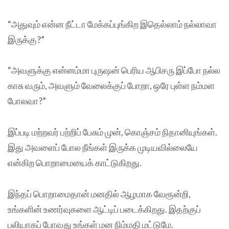
“அதுவும் என்ன நீட்டா மேக்கப்புங்கிற இதெல்லாம் நல்லாவா
இருக்கு?”
“அவளுக்கு என்னம்மா புருஷன் பெரிய ஆபிசரு இப்போ நல்ல
காசு வரும், அவளும் வேலைக்குப் போறா, ஒரே புள்ள நம்மள
போலவா?”
இப்படி மற்றவர் பற்றிப் பேசும் முன், கொஞ்சம் நிதானியுங்கள்.
இது அவளைப் போல நீங்கள் இருக்க முடியவில்லையே
என்கிற பொறாமையைக் காட்டுகிறது.
இந்தப் பொறாமைதான் மனதில் ஆழமாக வேரூன்றி,
உங்களின் உணர்வுகளை ஆட்டிப் படைக்கிறது. இதற்குப்
பலியாகப் போவது உங்கள் மன நிம்மதி மட்டுமே.