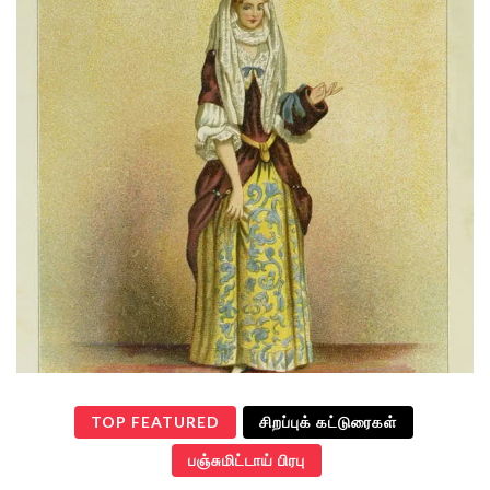
TOP FEATURED
சிறப்புக் கட்டுரைகள்
பஞ்சுமிட்டாய் பிரபு