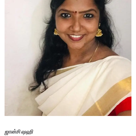
ஜான்சி ஷஹி