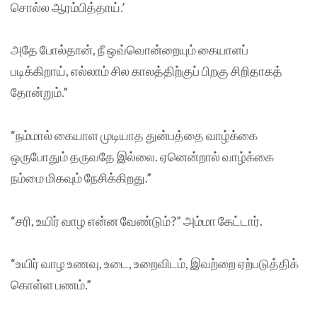
சொல்ல ஆரம்பித்தாய்.’
அதே போல்தான், நீ ஒவ்வொன்றையும் கையாளப்
படிக்கிறாய், எல்லாம் சில காலத்திற்குப் பிறகு சிறிதாகத்
தோன்றும்.”
“நம்மால் கையாள முடியாத துன்பத்தை வாழ்க்கை
ஒருபோதும் தருவதே இல்லை. ஏனென்றால் வாழ்க்கை
நம்மை மிகவும் நேசிக்கிறது.”
“சரி, உயிர் வாழ என்ன வேண்டும்?” அம்மா கேட்டார்.
“உயிர் வாழ உணவு, உடை, உறைவிடம், இவற்றை ஏற்படுத்திக்
கொள்ள பணம்.”