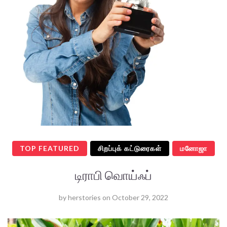
TOP FEATURED
சிறப்புக் கட்டுரைகள்
மனோஜா
டிராபி வொய்ஃப்
by
herstories
on
October 29, 2022