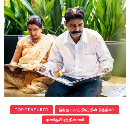
TOP FEATURED
இந்து சமுத்திரத்தின் நித்திலம்
ரமாதேவி ரத்தினசாமி