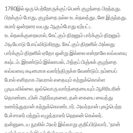
1780இல் ஒரு பெற்றோருக்குப் பெண் குழந்தை பிறந்தது.
பிறக்கும் போது, குழந்தை நல்ல உடல்நலத்துடனே இருந்தது.
சுமார் ஒன்றரை வயது ஆகும்போது ஏற்பட்ட
உடல்நலக்குறைவால், கேட்கும் திறனும் பார்க்கும் திறனும்
அடியோடு போய்விடுகிறது. கேட்கும் திறனில் அல்லது
பார்க்கும் திறனில் ஏதோ ஒன்று இல்லை என்றாலே எவ்வளவு
கஷ்டம். இரண்டும் இல்லாமல், அந்தப் பிஞ்சுக் குழந்தை
எவ்வளவு கடினமாக வளர்ந்திருக்க வேண்டும். நம்மைப்
போல் எளிதாக அவரால் எதையும் கற்றுக்கொள்ள
முடியவில்லை. ஒவ்வொரு வார்த்தையையும் ஆசிரியரின்
தொண்டையின் அதிர்வுகளை, தன் கையை வைத்து
உணர்ந்துதான் கற்றுக்கொண்டார். அவர்தான் புகழ்பெற்ற
பேச்சாளர் மற்றும் எழுத்தாளர் ஹெலன் கெல்லர்.
தன்னுடைய நூலில் அவர் இவ்வாறு குறிப்பிடுவார், ‘நான்
வார்த்தைகள் இருக்கின்றன என்பதை