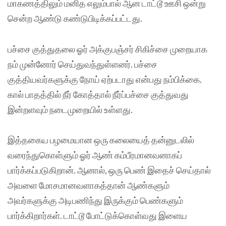
மாகணத்திலும் மனித எலும்பால் ஆன டாட்டூ ஊசி ஒன்று
சென்ற ஆண்டு கண்டுபிடிக்கப்பட்டது.
பச்சை குத்துதலை ஓர் அக்குபஞ்சர் சிகிச்சை முறையாக
நம் முன்னோர் செய்துவந்துள்ளனர். பச்சை
குத்தியவர்களுக்கு நோய் ஏற்படாது என்பது நம்பிக்கை.
கால் பாதத்தில் நீர் கோத்தால் நீர்ப்பச்சை குத்துவது
இன்றளவும் நடைமுறையில் உள்ளது.
இத்தகைய பழமையான ஒரு கலையைத் தன்னுடலில்
வரைந்துகொள்ளும் ஓர் ஆண் கம்பீரமானவனாகப்
பார்க்கப்படுகிறான். ஆனால், ஒரு பெண் இதைச் செய்தால்
அவளை மோசமானவளாகத்தான் ஆண்களும்
அவர்களுக்கு அடிபணிந்து இருக்கும் பெண்களும்
பார்க்கிறார்கள். டாட்டூ போட்டுக்கொள்வது இளைய