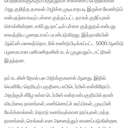
பெற்றவர்களுக்கும் மருத்துவச் சிகிச்சைப் பெற்றவர்கள்
அது குறித்த தகவல் அழிக்க முடியாதபடி இருக்க வேண்டும்
என்பதற்காகவும் பச்சை குத்தப்பட்டதாகக் குறிப்புகள்
சொல்கின்றன. எகிப்து நாட்டில் பச்சை குத்துதல் என்பது
வைத்திய முறையாகப் பயன்படுகிறது. இத்தாலியின்
ஆல்ப்ஸ் மலைத்தொடரில் கண்டுபிடிக்கப்பட்ட 5000 ஆண்டு
பழமையான பனிமனிதனின் உடல் முழுவதும் டாட்டூகள்
இருந்தன.
நம் உடலின் தோல் பல அடுக்குகளால் ஆனது. இதில்
வெளியே தெரியும் பகுதியை எபிடெர்மிஸ் என்கிறோம்.
அதற்குக் கீழே உள்ள டெர்மிஸ் என்ற உள்பகுதியில் தான்
வியர்வை நாளங்கள், எண்ணெய்ச் சுரப்பிகள், முடியின்
வேர்க்கால்கள், தொடு உணர்வுக்கான நரம்புகள், ரத்த
நாளங்கள், செல்கள் என அனைத்தும் காணப்படுகின்றன.