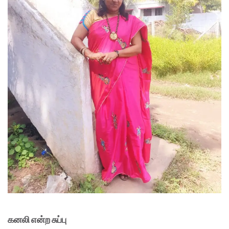
கனலி என்ற சுப்பு