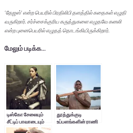
‘தேஜஸ்’ என்ற பெயரில் பிரதிலிபி தளத்தில் கதைகள் எழுதி
வருகிறார். சர்ச்சைக்குரிய கருத்துகளை எழுதவே கனலி
என்ற புனைபெயரில் எழுதத் தொடங்கியிருக்கிறார்.
மேலும் படிக்க...
டிஸ்கோ சேலையும்
தூத்துக்குடி
சீட்டிப் பாவாடையும்
உப்பளங்களின் ராணி