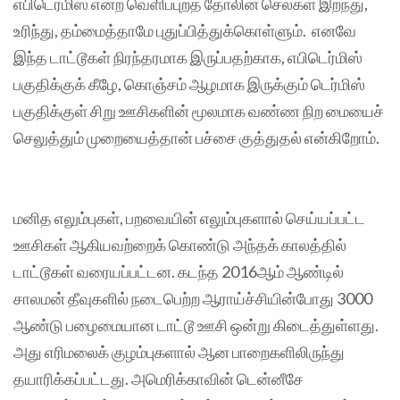
எபிடெர்மிஸ் என்ற வெளிப்புறத் தோலின் செல்கள் இறந்து,
உரிந்து, தம்மைத்தாமே புதுப்பித்துக்கொள்ளும். எனவே
இந்த டாட்டூகள் நிரந்தரமாக இருப்பதற்காக, எபிடெர்மிஸ்
பகுதிக்குக் கீழே, கொஞ்சம் ஆழமாக இருக்கும் டெர்மிஸ்
பகுதிக்குள் சிறு ஊசிகளின் மூலமாக வண்ண நிற மையைச்
செலுத்தும் முறையைத்தான் பச்சை குத்துதல் என்கிறோம்.
மனித எலும்புகள், பறவையின் எலும்புகளால் செய்யப்பட்ட
ஊசிகள் ஆகியவற்றைக் கொண்டு அந்தக் காலத்தில்
டாட்டூகள் வரையப்பட்டன. கடந்த 2016ஆம் ஆண்டில்
சாலமன் தீவுகளில் நடைபெற்ற ஆராய்ச்சியின்போது 3000
ஆண்டு பழைமையான டாட்டூ ஊசி ஒன்று கிடைத்துள்ளது.
அது எரிமலைக் குழம்புகளால் ஆன பாறைகளிலிருந்து
தயாரிக்கப்பட்டது. அமெரிக்காவின் டென்னீசே