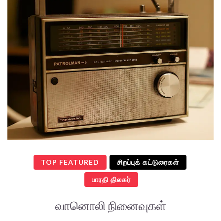
TOP FEATURED
சிறப்புக் கட்டுரைகள்
பாரதி திலகர்
வானொலி நினைவுகள்