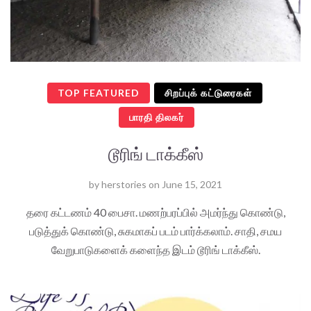
TOP FEATURED
சிறப்புக் கட்டுரைகள்
பாரதி திலகர்
டூரிங் டாக்கீஸ்
by
herstories
on
June 15, 2021
தரை கட்டணம் 40 பைசா. மணற்பரப்பில் அமர்ந்து கொண்டு,
படுத்துக் கொண்டு, சுகமாகப் படம் பார்க்கலாம். சாதி, சமய
வேறுபாடுகளைக் களைந்த இடம் டூரிங் டாக்கீஸ்.