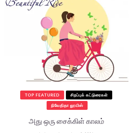
TOP FEATURED
சிறப்புக் கட்டுரைகள்
நிவேதிதா லூயிஸ்
அது ஒரு சைக்கிள் காலம்