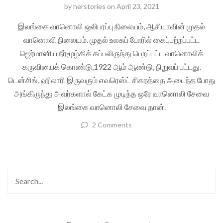
by
herstories
on
April 23, 2021
இலங்கை வானொலி ஒலிபரப்பு நிலையம், ஆசியாவின் முதல்
வானொலி நிலையம். முதல் உலகப் போரில் கைப்பற்றப்பட்ட
ஜெர்மானிய நீர்மூழ்கிக் கப்பலிருந்து பெறப்பட்ட வானொலிக்
கருவியைக் கொண்டு,1922 ஆம் ஆண்டு, நிறுவப் பட்டது.
டென்சிங், ஹிலாரி இருவரும் எவரெஸ்ட் சிகரத்தை அடைந்த போது
அங்கிருந்து அவர்களால் கேட்க முடிந்த ஒரே வானொலி சேவை
இலங்கை வானொலி சேவை தான்.
2 Comments