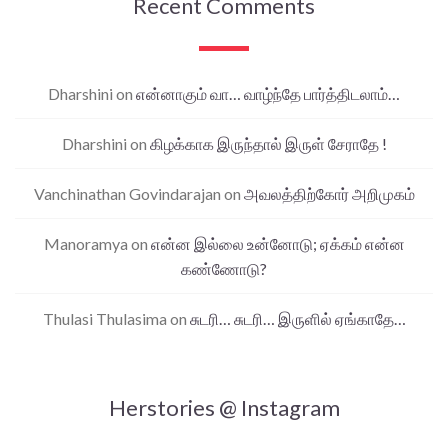
Recent Comments
Dharshini
on
என்னாகும் வா… வாழ்ந்தே பார்த்திடலாம்…
Dharshini
on
கிழக்காக இருந்தால் இருள் சேராதே !
Vanchinathan Govindarajan
on
அவலத்திற்கோர் அறிமுகம்
Manoramya
on
என்ன இல்லை உன்னோடு; ஏக்கம் என்ன
கண்ணோடு?
Thulasi Thulasima
on
சுடரி… சுடரி… இருளில் ஏங்காதே…
Herstories @ Instagram