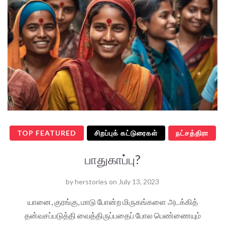
TOP FEATURED
சிறப்புக் கட்டுரைகள்
நட்சத்திரா
பாதுகாப்பு?
by
herstories
on
July 13, 2023
யானை, குரங்கு, மாடு போன்ற மிருகங்களை அடக்கித்
தன்வசப்படுத்தி வைத்திருப்பதைப் போல பெண்ணையும்