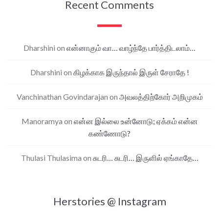
Recent Comments
Dharshini
on
என்னாகும் வா… வாழ்ந்தே பார்த்திடலாம்…
Dharshini
on
கிழக்காக இருந்தால் இருள் சேராதே !
Vanchinathan Govindarajan
on
அவலத்திற்கோர் அறிமுகம்
Manoramya
on
என்ன இல்லை உன்னோடு; ஏக்கம் என்ன
கண்ணோடு?
Thulasi Thulasima
on
சுடரி… சுடரி… இருளில் ஏங்காதே…
Herstories @ Instagram