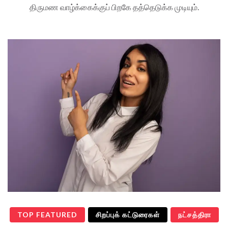
திருமண வாழ்க்கைக்குப் பிறகே தத்தெடுக்க முடியும்.
TOP FEATURED
சிறப்புக் கட்டுரைகள்
நட்சத்திரா