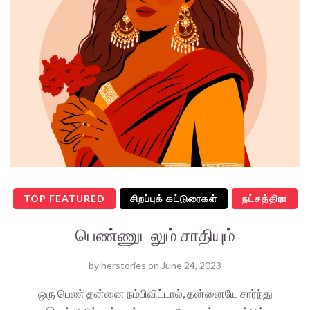
TOP FEATURED
சிறப்புக் கட்டுரைகள்
நட்சத்திரா
பெண்ணுடலும் சாதியும்
by
herstories
on
June 24, 2023
ஒரு பெண் தன்னை நம்பிவிட்டால், தன்னையே சார்ந்து