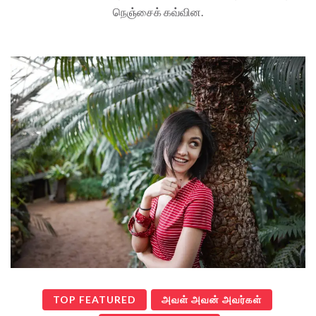
நெஞ்சைக் கவ்வின.
TOP FEATURED
அவள் அவன் அவர்கள்