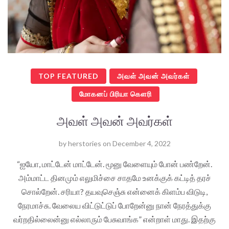
TOP FEATURED
அவள் அவன் அவர்கள்
மோகனப் பிரியா கௌரி
அவள் அவன் அவர்கள்
by
herstories
on
December 4, 2022
“ஐயோ, மாட்டேன் மாட்டேன். மூனு வேளையும் போன் பண்றேன்.
அம்மாட்ட தினமும் எலுமிச்சை சாதமே உனக்குக் கட்டித் தரச்
சொல்றேன். சரியா? தயவுசெஞ்சு என்னைக் கிளம்ப விடுடி,
நேரமாச்சு. வேலைய விட்டுட்டுப் போறேன்னு நான் நேரத்துக்கு
வர்றதில்லைன்னு எல்லாரும் பேசுவாங்க” என்றாள் மாது. இதற்கு