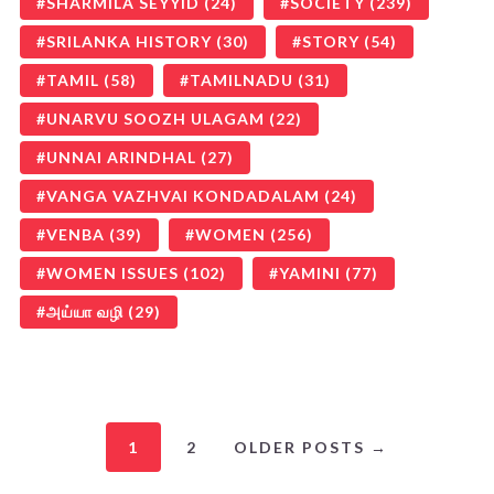
SHARMILA SEYYID
(24)
SOCIETY
(239)
SRILANKA HISTORY
(30)
STORY
(54)
TAMIL
(58)
TAMILNADU
(31)
UNARVU SOOZH ULAGAM
(22)
UNNAI ARINDHAL
(27)
VANGA VAZHVAI KONDADALAM
(24)
VENBA
(39)
WOMEN
(256)
WOMEN ISSUES
(102)
YAMINI
(77)
அய்யா வழி
(29)
1
2
OLDER POSTS →