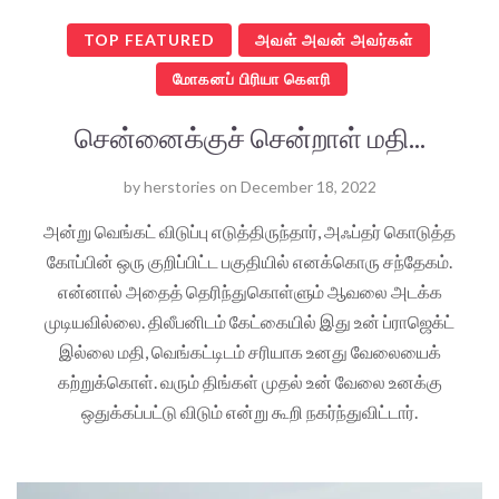
TOP FEATURED
அவள் அவன் அவர்கள்
மோகனப் பிரியா கௌரி
சென்னைக்குச் சென்றாள் மதி...
by
herstories
on
December 18, 2022
அன்று வெங்கட் விடுப்பு எடுத்திருந்தார், அஃப்தர் கொடுத்த
கோப்பின் ஒரு குறிப்பிட்ட பகுதியில் எனக்கொரு சந்தேகம்.
என்னால் அதைத் தெரிந்துகொள்ளும் ஆவலை அடக்க
முடியவில்லை. திலீபனிடம் கேட்கையில் இது உன் ப்ராஜெக்ட்
இல்லை மதி, வெங்கட்டிடம் சரியாக உனது வேலையைக்
கற்றுக்கொள். வரும் திங்கள் முதல் உன் வேலை உனக்கு
ஒதுக்கப்பட்டு விடும் என்று கூறி நகர்ந்துவிட்டார்.