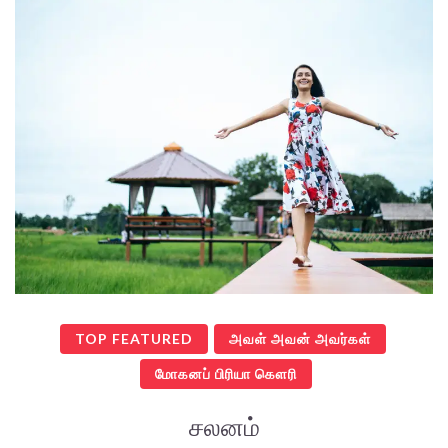
TOP FEATURED
அவள் அவன் அவர்கள்
மோகனப் பிரியா கௌரி
சலனம்