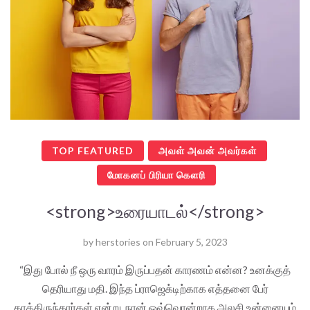
TOP FEATURED
அவள் அவன் அவர்கள்
மோகனப் பிரியா கௌரி
<strong>உரையாடல்</strong>
by
herstories
on
February 5, 2023
“இது போல் நீ ஒரு வாரம் இருப்பதன் காரணம் என்ன? உனக்குத்
தெரியாது மதி. இந்த ப்ராஜெக்டிற்காக எத்தனை பேர்
காத்திருந்தார்கள் என்று. நான் ஒவ்வொன்றாக அலசி உன்னையும்