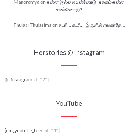
Manoramya
on
என்ன இல்லை உன்னோடு; ஏக்கம் என்ன
கண்ணோடு?
Thulasi Thulasima
on
சுடரி… சுடரி… இருளில் ஏங்காதே…
Herstories @ Instagram
[jr_instagram id="2"]
YouTube
[cm_youtube_feed id="3"]