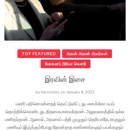
TOP FEATURED
அவள் அவன் அவர்கள்
மோகனப் பிரியா கௌரி
இரவின் இசை
by
herstories
on
January 8, 2023
மணி பதினொன்றைத் தொட்டுவிட்டது. எனக்கோ பயம்
தொற்றிக்கொண்டது. திறமையானவர்தான். அலுவலகத்தில் நல்ல
மனிதர்தான். ஆனால், அவரைப் பற்றி முழுதும் தெரியாதே. ராகுலும்
மணியும் இருக்கும்போது தோன்றாத எண்ணங்களும் பயங்களும்