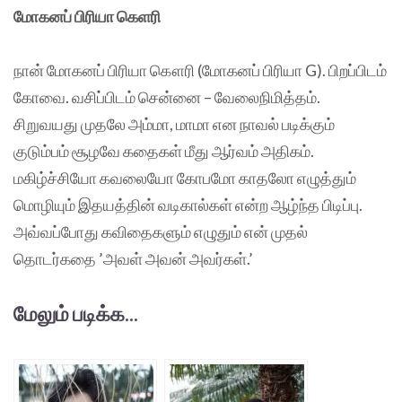
மோகனப் பிரியா கெளரி
நான் மோகனப் பிரியா கௌரி (மோகனப் பிரியா G). பிறப்பிடம்
கோவை. வசிப்பிடம் சென்னை – வேலைநிமித்தம்.
சிறுவயது முதலே அம்மா, மாமா என நாவல் படிக்கும்
குடும்பம் சூழவே கதைகள் மீது ஆர்வம் அதிகம்.
மகிழ்ச்சியோ கவலையோ கோபமோ காதலோ எழுத்தும்
மொழியும் இதயத்தின் வடிகால்கள் என்ற ஆழ்ந்த பிடிப்பு.
அவ்வப்போது கவிதைகளும் எழுதும் என் முதல்
தொடர்கதை ’அவள் அவன் அவர்கள்.’
மேலும் படிக்க...