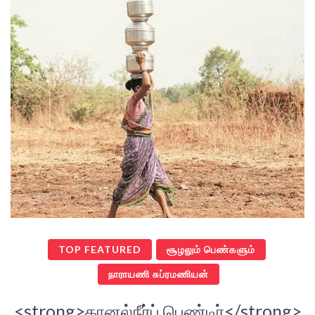
TOP FEATURED
சூழலும் பெண்களும்
நாராயணி சுப்ரமணியன்
<strong>கானல்நீர்ப் பெண்டிர்</strong>