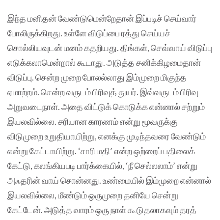
இந்த மனிதன் வேண்டுமென்றேதான் இப்படிச் செய்வார்
போலிருக்கிறது. உள்ளே விடுப்பை ரத்து செய்யச்
சொல்லியவுடன் மனம் கதறியது. திங்கள், செவ்வாய் விடுப்பு
எடுக்கலாமென்றால் கூடாது. அடுத்த சனிக்கிழமைதான்
விடுப்பு. சென்ற முறை போலல்லாது இம்முறை மிகுந்த
ஏமாற்றம். சென்ற வருடம் பிரிவுத் துயர். இவ்வருடம் பிரிவு
அறுவடைநாள். அதை விட்டுக் கொடுக்க என்னால் சற்றும்
இயலவில்லை. சரியான காரணம் என்று மூவருக்கு
விடுமுறை உறுதியாயிற்று, எனக்கு முடிந்தவரை வேண்டும்
என்று கேட்டாயிற்று. ‘சாரி மதி’ என்ற ஒற்றைப் பதிலைக்
கேட்டு, கலங்கியபடி பார்க்கையில், ‘நீ செல்லலாம்’ என்று
அஃதரின் வாய் சொன்னது. உண்மையில் இம்முறை என்னால்
இயலவில்லை, மீண்டும் ஒருமுறை தனியே சென்று
கேட்டேன். அடுத்த வாரம் ஒரு நாள் கூடுதலாகவும் தரத்