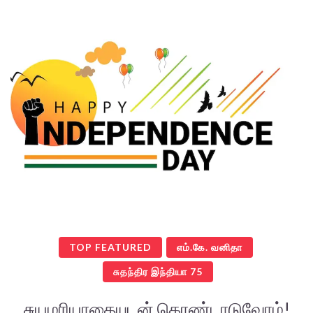
TOP FEATURED
எம்.கே. வனிதா
சுதந்திர இந்தியா 75
சுயமரியாதையுடன் கொண்டாடுவோம்!