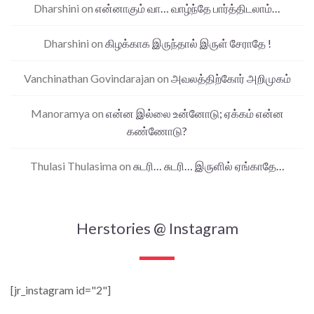
Dharshini
on
என்னாகும் வா… வாழ்ந்தே பார்த்திடலாம்…
Dharshini
on
கிழக்காக இருந்தால் இருள் சேராதே !
Vanchinathan Govindarajan
on
அவலத்திற்கோர் அறிமுகம்
Manoramya
on
என்ன இல்லை உன்னோடு; ஏக்கம் என்ன
கண்ணோடு?
Thulasi Thulasima
on
சுடரி… சுடரி… இருளில் ஏங்காதே…
Herstories @ Instagram
[jr_instagram id="2"]