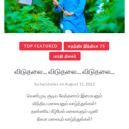
TOP FEATURED
சுதந்திர இந்தியா 75
பாரதி திலகர்
விடுதலை... விடுதலை... விடுதலை...
by
herstories
on
August 15, 2022
வெண்முடி சூடிய வேந்தனாம் இமையனும்
விந்திய மலையனும் வாழ்த்துங்கள்!
தண்ணிய கீழ்மேல் மலைகளும் பழனி
நீலமா மலையும் வாழ்த்துங்கள்!