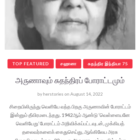
TOP FEATURED
சஹானா
சுதந்திர இந்தியா 75
அருணாவும் சுதந்திரப் போராட்டமும்
by
herstories
on
August 14, 2022
சிறையிலிருந்து வெளியே வந்த பிறகு அருணாவின் போராட்டம்
இன்னும் தீவிரமடைந்தது. 1942ஆம் ஆண்டு ‘வெள்ளையனே
வெளியேறு’ போராட்டம் அறிவிக்கப்பட்டவுடன், முக்கியத்
தலைவர்களைக் கைதுசெய்து, ஆங்கிலேய அரசு