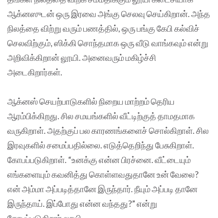
ஆக்னஸுடன் ஒரு இரவை அங்கு செலவு செய்கிறான். அந்த
நிலத்தை விற்று வரும் பணத்தில், ஒரு பங்கு கேபி கல்விச்
செலவிற்கும், ஸிக்கி சொந்தமாக ஒரு வீடு வாங்கவும் என்று
அறிவிக்கிறான் லூயி. அனைவரும் மகிழ்ச்சி
அடைகிறார்கள்.
ஆக்னஸ் செயற்பாடுகளில் நிறைய மாற்றம் தெரிய
ஆரம்பிக்கிறது. சில சமயங்களில் வீட்டிற்குத் தாமதமாக
வருகிறாள். அதற்குப் பல காரணங்களைச் சொல்கிறாள். சில
இரவுகளில் சமைப்பதில்லை. எடுத்தெறிந்து பேசுகிறாள்.
கோபப்படுகிறாள். “உனக்கு என்ன பிரச்னை. வீட்டையும்
எங்களையும் கவனித்து கொள்ளவதுதானே உன் வேலை?
என் அம்மா அப்படித்தானே இருந்தார். நீயும் அப்படி தானே
இருந்தாய். இப்போது என்ன வந்தது?” என்று