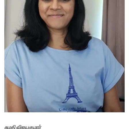
சுமதி விஜயகுமார்