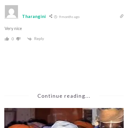
Tharangini
9 months ago
Very nice
Reply
0
Continue reading...