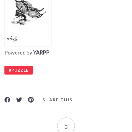
சக்தி
Powered by
YARPP
.
PUZZLE
SHARE THIS
5