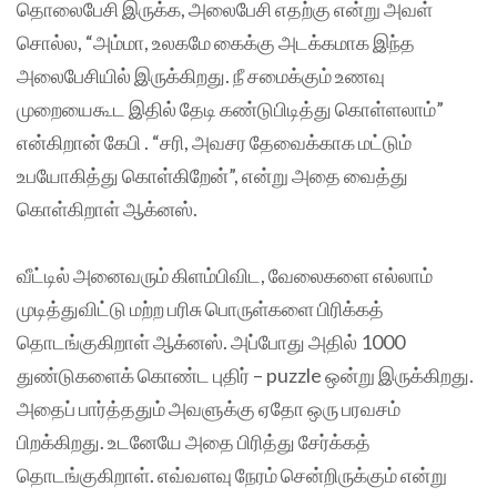
தொலைபேசி இருக்க, அலைபேசி எதற்கு என்று அவள்
சொல்ல, “அம்மா, உலகமே கைக்கு அடக்கமாக இந்த
அலைபேசியில் இருக்கிறது. நீ சமைக்கும் உணவு
முறையைகூட இதில் தேடி கண்டுபிடித்து கொள்ளலாம்”
என்கிறான் கேபி . “சரி, அவசர தேவைக்காக மட்டும்
உபயோகித்து கொள்கிறேன்”, என்று அதை வைத்து
கொள்கிறாள் ஆக்னஸ்.
வீட்டில் அனைவரும் கிளம்பிவிட, வேலைகளை எல்லாம்
முடித்துவிட்டு மற்ற பரிசு பொருள்களை பிரிக்கத்
தொடங்குகிறாள் ஆக்னஸ். அப்போது அதில் 1000
துண்டுகளைக் கொண்ட புதிர் – puzzle ஒன்று இருக்கிறது.
அதைப் பார்த்ததும் அவளுக்கு ஏதோ ஒரு பரவசம்
பிறக்கிறது. உடனேயே அதை பிரித்து சேர்க்கத்
தொடங்குகிறாள். எவ்வளவு நேரம் சென்றிருக்கும் என்று