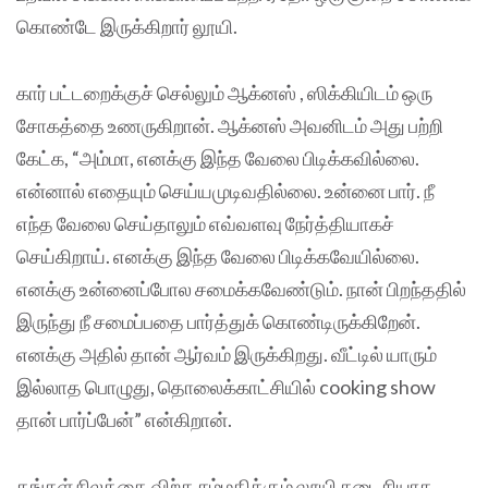
கொண்டே இருக்கிறார் லூயி.
கார் பட்டறைக்குச் செல்லும் ஆக்னஸ் , ஸிக்கியிடம் ஒரு
சோகத்தை உணருகிறான். ஆக்னஸ் அவனிடம் அது பற்றி
கேட்க, “அம்மா, எனக்கு இந்த வேலை பிடிக்கவில்லை.
என்னால் எதையும் செய்யமுடிவதில்லை. உன்னை பார். நீ
எந்த வேலை செய்தாலும் எவ்வளவு நேர்த்தியாகச்
செய்கிறாய். எனக்கு இந்த வேலை பிடிக்கவேயில்லை.
எனக்கு உன்னைப்போல சமைக்கவேண்டும். நான் பிறந்ததில்
இருந்து நீ சமைப்பதை பார்த்துக் கொண்டிருக்கிறேன்.
எனக்கு அதில் தான் ஆர்வம் இருக்கிறது. வீட்டில் யாரும்
இல்லாத பொழுது, தொலைக்காட்சியில் cooking show
தான் பார்ப்பேன்” என்கிறான்.
தங்கள் நிலத்தை விற்க சம்மதிக்கும் லூயி கடைசியாக