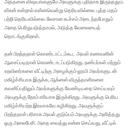
அத்தனை விஷயங்களுமே அவளுக்கு புதிதாக இருந்ததும்.
வீகன் என்றால் என்னவென்று தெரியவில்லை. புத்த மதம்
பற்றி தெரியவில்லை. லேசான கூச்சம் அடைந்தபோதும்
அதை பெரிதுபடுத்தாமல், அடுத்த வேலையைத்
தொடங்குகிறாள்.
தன் பிறந்தநாள் கொண்டாட்டம்கூட அவள் கணவனின்
ஆசைப்படிதான் கொண்டாடப்படுகிறது. நண்பர்கள் மற்றும்
உறவினர்களை வீட்டிற்கு அழைக்கும் லூயி அவர்களுடன்
மகிழ்ச்சியாக இருக்க, ஆக்னஸ் விருந்தாளிகளை
கவனிப்பதிலும் அவர்களுக்கு வேண்டியதை செய்யவும்
அவளுக்கு நேரம் சரியாக இருக்கிறது. அவளுக்கு பெரிய
மகிழ்ச்சியற்ற இரவாகவே கழிகிறது. அவளுக்குப்
பிறந்தநாள் பரிசாக அவள் குடும்பம் அவளுக்கு அளித்தது
ஒரு அலைபேசி. அதை வைத்து என்ன செய்வது, வீட்டில்