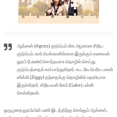
ஆக்னஸ் (Agnes) குடும்பம் மிக அழகான சிறிய
குடும்பம். கார் மெக்கானிக்காக இருக்கும் கணவன்
லூயி (Louie) சொந்தமாக தொழில் செய்து
குடும்பத்தைக் காப்பாற்றுகிறார். கூடவே பெரிய மகன்
ஸிக்கி (Ziggy) தந்தைக்கு தொழிலில் உதவியாக
இருக்கிறார். சிறியவன் கேபி (Gabe) பள்ளி
செல்கிறான்.
ஒருமுறை லூயியின் பணி இடத்திற்கு செல்லும் ஆக்னஸ்,