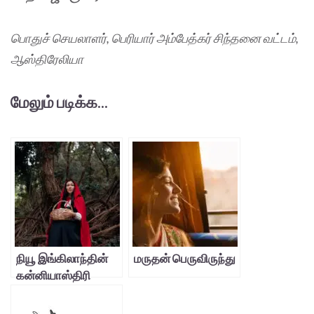
பொதுச் செயலாளர், பெரியார் அம்பேத்கர் சிந்தனை வட்டம்,
ஆஸ்திரேலியா
மேலும் படிக்க...
நியூ இங்கிலாந்தின்
மருதன் பெருவிருந்து
கன்னியாஸ்திரி