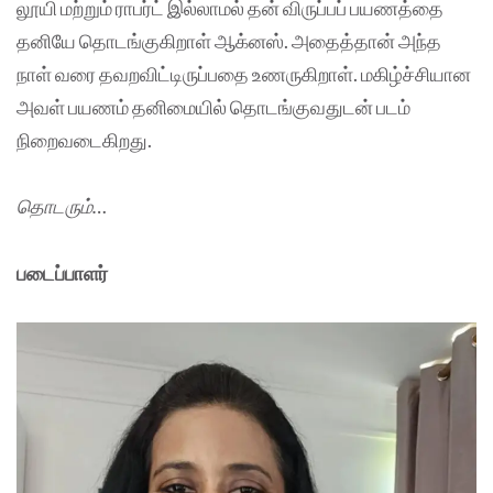
லூயி மற்றும் ராபர்ட் இல்லாமல் தன் விருப்பப் பயணத்தை
தனியே தொடங்குகிறாள் ஆக்னஸ். அதைத்தான் அந்த
நாள் வரை தவறவிட்டிருப்பதை உணருகிறாள். மகிழ்ச்சியான
அவள் பயணம் தனிமையில் தொடங்குவதுடன் படம்
நிறைவடைகிறது.
தொடரும்…
படைப்பாளர்