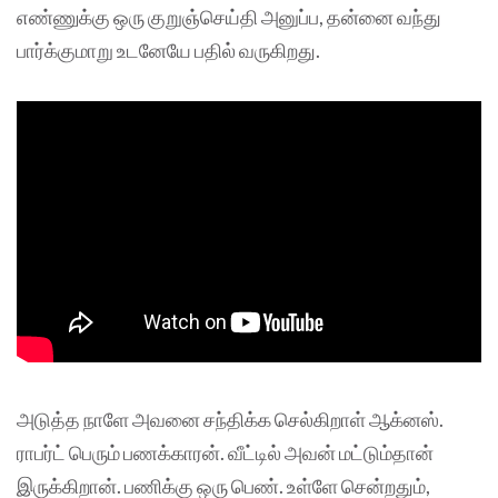
எண்ணுக்கு ஒரு குறுஞ்செய்தி அனுப்ப, தன்னை வந்து
பார்க்குமாறு உடனேயே பதில் வருகிறது.
அடுத்த நாளே அவனை சந்திக்க செல்கிறாள் ஆக்னஸ்.
ராபர்ட் பெரும் பணக்காரன். வீட்டில் அவன் மட்டும்தான்
இருக்கிறான். பணிக்கு ஒரு பெண். உள்ளே சென்றதும்,