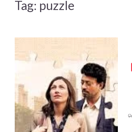
Tag:
puzzle
ம