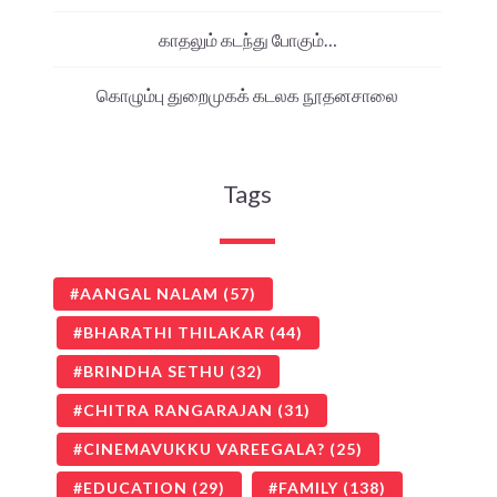
காதலும் கடந்து போகும்…
கொழும்பு துறைமுகக் கடலக நூதனசாலை
Tags
AANGAL NALAM
(57)
BHARATHI THILAKAR
(44)
BRINDHA SETHU
(32)
CHITRA RANGARAJAN
(31)
CINEMAVUKKU VAREEGALA?
(25)
EDUCATION
(29)
FAMILY
(138)