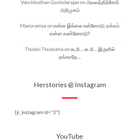
Vanchinathan Govindarajan
on
அவலத்திற்கோர்
அறிமுகம்
Manoramya
on
என்ன இல்லை உன்னோடு; ஏக்கம்
என்ன கண்ணோடு?
Thulasi Thulasima
on
சுடரி… சுடரி… இருளில்
ஏங்காதே…
Herstories @ Instagram
[jr_instagram id="2"]
YouTube