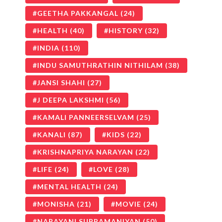
GEETHA PAKKANGAL
(24)
HEALTH
(40)
HISTORY
(32)
INDIA
(110)
INDU SAMUTHRATHIN NITHILAM
(38)
JANSI SHAHI
(27)
J DEEPA LAKSHMI
(56)
KAMALI PANNEERSELVAM
(25)
KANALI
(87)
KIDS
(22)
KRISHNAPRIYA NARAYAN
(22)
LIFE
(24)
LOVE
(28)
MENTAL HEALTH
(24)
MONISHA
(21)
MOVIE
(24)
NARAYANI SUBRAMANIYAN
(50)