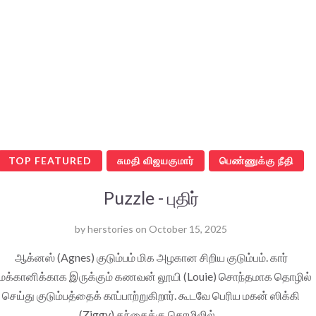
TOP FEATURED
சுமதி விஜயகுமார்
பெண்ணுக்கு நீதி
Puzzle - புதிர்
by
herstories
on
October 15, 2025
ஆக்னஸ் (Agnes) குடும்பம் மிக அழகான சிறிய குடும்பம். கார்
ெக்கானிக்காக இருக்கும் கணவன் லூயி (Louie) சொந்தமாக தொழில்
செய்து குடும்பத்தைக் காப்பாற்றுகிறார். கூடவே பெரிய மகன் ஸிக்கி
(Ziggy) தந்தைக்கு தொழிலில்…