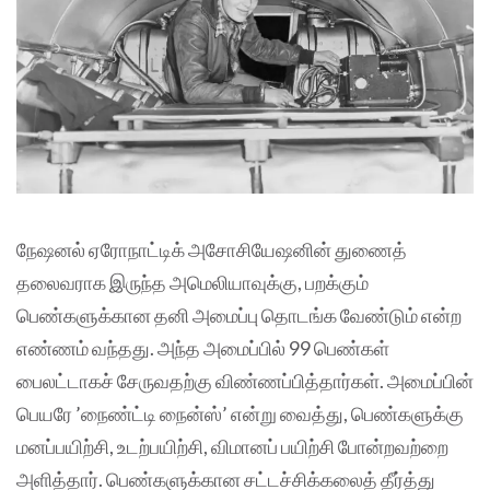
நேஷனல் ஏரோநாட்டிக் அசோசியேஷனின் துணைத்
தலைவராக இருந்த அமெலியாவுக்கு, பறக்கும்
பெண்களுக்கான தனி அமைப்பு தொடங்க வேண்டும் என்ற
எண்ணம் வந்தது. அந்த அமைப்பில் 99 பெண்கள்
பைலட்டாகச் சேருவதற்கு விண்ணப்பித்தார்கள். அமைப்பின்
பெயரே ’நைண்ட்டி நைன்ஸ்’ என்று வைத்து, பெண்களுக்கு
மனப்பயிற்சி, உடற்பயிற்சி, விமானப் பயிற்சி போன்றவற்றை
அளித்தார். பெண்களுக்கான சட்டச்சிக்கலைத் தீர்த்து