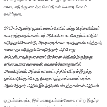
காலடி எடுத்து வைத்த செய்திகள் அவரை மிகவும்
கவர்ந்தன.
1917-ம் ஆண்டு முதல் உலகப் போரில் பங்கு பெற்ற வீரர்கள்
காயமுற்றதைக் கண்டார் அமெலியா. உடனே நர்ஸ் பயிற்சி
எடுத்துக்கொண்டு, அவர்களுக்காக மருத்துவம் பார்த்தார்;
உணவு தயாரித்துக் கொடுத்தார். அப்போது
அமெலியாவுக்கு சைனஸ் பிரச்னை அதிகம் இருந்தது.
கடுமையான தலைவலி, சுவாசக்கோளறுகளில்
அவதியுற்றார். அந்தக் காலகட்டத்தில் வீட்டில் இருந்து
ஓய்வெடுக்கும்போது நிறைய புத்தகங்களைப் படிக்க
ஆரம்பித்தார். அதில் இயந்திரவியல் புத்தகங்கள் அதிகம்.
ஒருபக்கம் படிப்பு, இன்னொரு பக்கம் வேலை என்று இருந்த