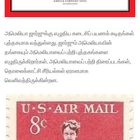
அமெலியா ஜார்ஜுக்கு எழுதிய கடைசிப் பயணக் கடிதங்கள்
புத்தகமாக வந்துள்ளது. ஜார்ஜும் அமெலியாவின்
தங்கையும் அமெலியாவைப் பற்றி புத்தகங்களை
எழுதிருக்கிறார்கள். அமெலியாவைப் பற்றி திரைப்படங்கள்,
தொலைக்காட்சி சீரியல்கள் ஏராளமாக
வெளிவந்திருக்கின்றன.