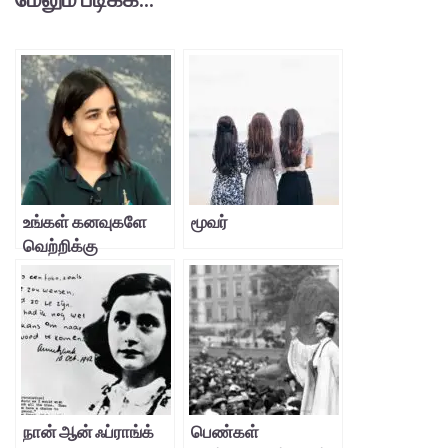
உங்கள் கனவுகளே
மூவர்
வெற்றிக்கு
பாதையாய் அமையும்!
நான் ஆன் ஃப்ராங்க்
பெண்கள்