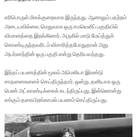
எரிபொருள் மிகக்குறைவாக இருந்தது. ஆனாலும் பதற்றம்
அடையவில்லை. மெதுவாக ஒரு சமவெளிப் பகுதியில்
விமானத்தை இறக்கினார். அருகில் மாடு மேய்த்துக்
கொண்டிருந்தவரிடம் விசாரித்தபோதுதான் அது
அயர்லாந்தின் ஒரு பகுதி என்று தெரியவந்தது.
இந்தப் பயணத்தின் மூலம் அமெலியா இரண்டு
சாதனைகளைச் செய்திருந்தார். ஒன்று, தனியாக ஒரு
பெண் அட்லாண்டிக்கைக் கடந்திருப்பது, இன்னொன்று
எங்கும் தரையிறங்காமல் பயணம் செய்திருப்பது.