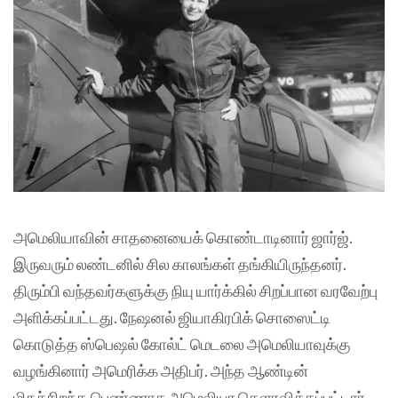
அமெலியாவின் சாதனையைக் கொண்டாடினார் ஜார்ஜ்.
இருவரும் லண்டனில் சில காலங்கள் தங்கியிருந்தனர்.
திரும்பி வந்தவர்களுக்கு நியு யார்க்கில் சிறப்பான வரவேற்பு
அளிக்கப்பட்டது. நேஷனல் ஜியாகிரபிக் சொஸைட்டி
கொடுத்த ஸ்பெஷல் கோல்ட் மெடலை அமெலியாவுக்கு
வழங்கினார் அமெரிக்க அதிபர். அந்த ஆண்டின்
மிகச்சிறந்த பெண்ணாக அமெலியா கெளரவிக்கப்பட்டார்.