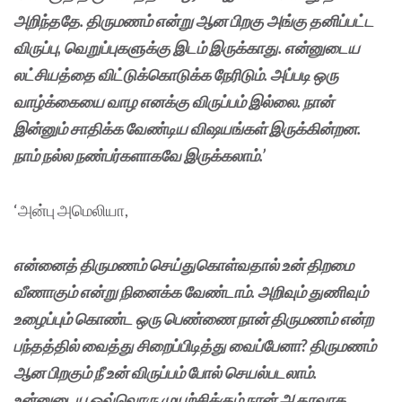
அறிந்ததே. திருமணம் என்று ஆன பிறகு அங்கு தனிப்பட்ட
விருப்பு, வெறுப்புகளுக்கு இடம் இருக்காது. என்னுடைய
லட்சியத்தை விட்டுக்கொடுக்க நேரிடும். அப்படி ஒரு
வாழ்க்கையை வாழ எனக்கு விருப்பம் இல்லை. நான்
இன்னும் சாதிக்க வேண்டிய விஷயங்கள் இருக்கின்றன.
நாம் நல்ல நண்பர்களாகவே இருக்கலாம்.’
‘அன்பு அமெலியா,
என்னைத் திருமணம் செய்துகொள்வதால் உன் திறமை
வீணாகும் என்று நினைக்க வேண்டாம். அறிவும் துணிவும்
உழைப்பும் கொண்ட ஒரு பெண்ணை நான் திருமணம் என்ற
பந்தத்தில் வைத்து சிறைப்பிடித்து வைப்பேனா? திருமணம்
ஆன பிறகும் நீ உன் விருப்பம் போல் செயல்படலாம்.
உன்னுடைய ஒவ்வொரு முயற்சிக்கும் நான் ஆதரவாக