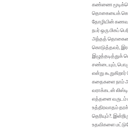
கண்ணை மூடிக்கொ
தொகையைக் கொடுத
தோழியின் கணவர்
நபர் ஒரு மிகப்
அந்தத் தொகையை அ
கொடுத்தவர், இர
இழுத்தடித்துக் 
சண்டையும், பொழு
என்று கூறுகிறார
கதைகளை நாம் அ
வராக்கடன் லிஸ்ட
எத்தனை வருடம் ப
உத்திரவாதம் தரக்
தெரியும்?. இன்ற
உதவிகளை மட்டுமே 