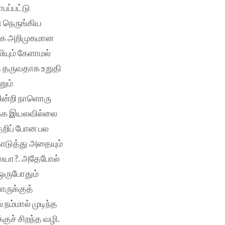
ப்பட்டு
 நெருங்கிய
தாக அறிமுகமான
யும் கேளாமல்
் தருவதாக உறுதி
ும்
மின்றி நாளொரு
ுக்க இயலவில்லை
தறிப் போன பல
டுத்து அதையும்
்லையா?. அதேபோல்
 ஒருபோதும்
ாருக்குத்
நம்மால் முடிந்த
குச் சிறந்த வழி.