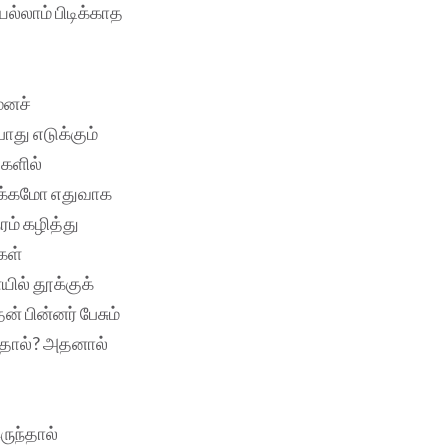
ெல்லாம் பிடிக்காத
மனச்
து எடுக்கும்
களில்
துக்கமோ எதுவாக
ம் கழித்து
கள்
ில் தூக்குக்
ன் பின்னர் பேசும்
ந்தால்? அதனால்
ருந்தால்