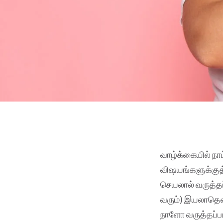
வாழ்க்கையில் நா
விஷயங்களுக்குத்
செயலால் வருத்தப
வரும்) இயலாதென
நாளோ வருத்தப்பட