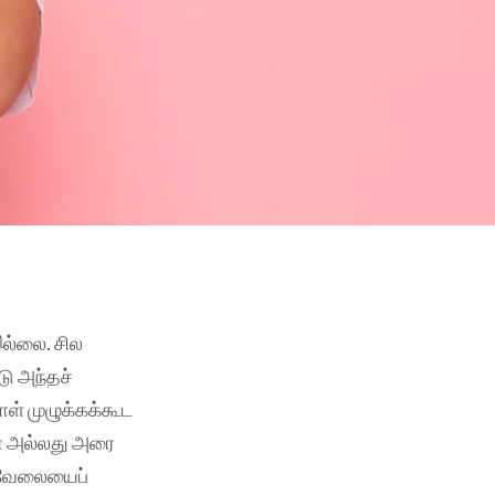
இல்லை. சில
டு அந்தச்
ாள் முழுக்கக்கூட
ோ அல்லது அரை
த வேலையைப்