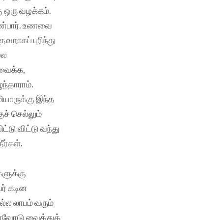
ு ஒரு வழக்கம்.
 உண்பார். உணவை
வறாகப் புரிந்து
லை
 வைக்க,
ந்தாராம்.
ியாருக்கு இந்த
ுச் செல்லும்
்டு விட்டு வந்து
ர்கள்.
களுக்கு
ர் கடின
ல்ல லாபம் வரும்
அளவோடு வைத்துக்