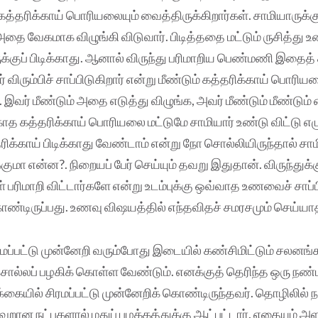
கத்தரிக்காய் பொரியலையும் வைத்திருக்கிறார்கள். சாமியாருக்க
அதை வேகமாக விழுங்கி விடுவார். பிடித்ததை மட்டும் ருசித்து
்குப் பிடிக்காது. ஆனால் விருந்து பரிமாறிய பெண்மணி இதைத் த
விரும்பிச் சாப்பிடுகிறார் என்று மீண்டும் கத்தரிக்காய் பொரிய
. இவர் மீண்டும் அதை எடுத்து விழுங்க, அவர் மீண்டும் மீண்டும்
காத கத்தரிக்காய் பொரியலை மட்டுமே சாமியார் உண்டு விட்டு எழு
ிக்காய் பிடிக்காது வேண்டாம் என்று நோ சொல்லியிருந்தால் சாம
க்குமா என்ன?. நிறையப் பேர் செய்யும் தவறு இதுதான். விருந்துக்க
 பரிமாறி விட்டார்களே என்று உடம்புக்கு ஒவ்வாத உணவைச் சாப்பிட
ொண்டிருப்பது. உணவு விஷயத்தில் எந்தவிதச் சமரசமும் செய்யாதீ
ரமப்பட்டு முன்னேறி வரும்போது இடையில் கண்சிமிட்டும் சலனங்
ல்லப் பழகிக் கொள்ள வேண்டும். எனக்குத் தெரிந்த ஒரு நண்ப
்கையில் சிரமப்பட்டு முன்னேறிக் கொண்டிருந்தவர். தொழிலில் ந
றான நட்புகளால் மதுப் பழக்கத்துக்கு ஆட்பட்டார். எதையும் 