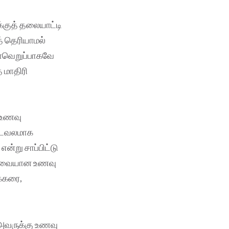
க்குத் தலையாட்டி
் தெரியாமல்
்டாவெறுப்பாகவே
 மாதிரி
ை உணவு
இடவலமாக
ன்று சாப்பிட்டு
. சுவையான உணவு
க்கரை,
் அவருக்கு உணவு