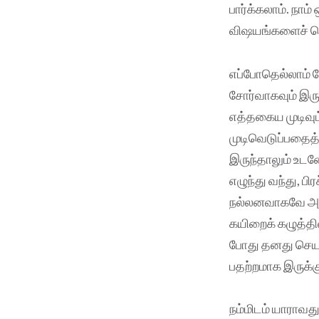
பார்க்கலாம். நாம
விஷயங்களைச் செ
எப்போதெல்லாம் 
சோர்வாகவும் இரு
எத்தகைய முடிவு
முடிவெடுப்பதைத
இருந்தாலும் உடன
எழுந்து வந்து, ப
நல்லனவாகவே அமைந்
கயிறைக் கழுத்தில்
போது தனது செயலு
பதற்றமாக இருக்க
நம்மிடம் யாராவத