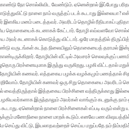
ண்டு நோ சொல்லிவிட வேண்டும். ஏனென்றால் இப்போது பரிதாப
்துவிட்டு நாளை நாம் வருத்தப் படக் கூடாது இல்லையா? என்
 இளகிய மனம் படைத்தவர். அவரிடம் தொழில் ரீதியாகப் புதி
 பெரிய தொகையைக் கடனாகக் கேட்டார். தோழி எவ்வளவோ சொல்லி
வர் கடனாகக் கொடுத்து விட்டார். ஒரே மாதத்தில் திருப்பித
ண்டு வருடங்கள் கடந்த நிலையிலும் தொகையைத் தராமல் இன்ன
கொண்டிருக்கிறார். தோழியின் வீட்டில் அவசரச் செலவுக்குப் பண
தொரு பிரச்னையுமாக இருந்து வருகிறது. பழகி விட்டதால் மற
் தோழியின் கணவர். எத்தகைய பழக்க வழக்கமும் பணத்தால் சி
றிவோம். தோழியின் கணவர் ஒரு சிறு தொகையை அவரிடம் கொ
ில் வைத்திருந்தால் இத்தகைய பிரச்சினை வந்திருக்காது இல
ழகியவர்களாக இருந்தாலும் அவர்கள் வாங்கும் கடனுக்கு நாம்
 கூடாது. ஏனென்றால் நாளை பிரச்சினைகள் எப்படி வரும் என்று ய
ிருக்கும் மனோநிலை நாளை மாறக் கூடும். எனவே பண விஷயத்தில் 
செய்து விட்டு, இயலாதவற்றைச் செய்ய மறுப்பதே நம் நிம்மதிக்