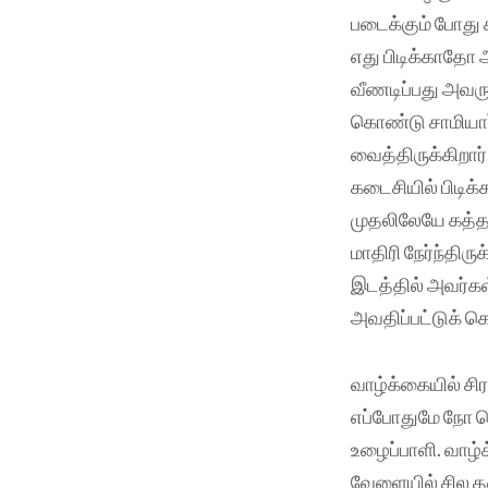
படைக்கும் போது 
எது பிடிக்காதோ 
வீணடிப்பது அவருக
கொண்டு சாமியார் 
வைத்திருக்கிறார்
கடைசியில் பிடிக்
முதலிலேயே கத்தர
மாதிரி நேர்ந்திரு
இடத்தில் அவர்கள்
அவதிப்பட்டுக் க
வாழ்க்கையில் சி
எப்போதுமே நோ சொ
உழைப்பாளி. வாழ்க
வேளையில் சில தவ