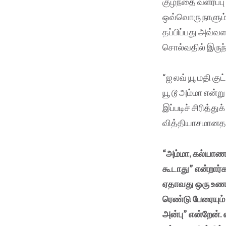
குழந்தை வளர்ப்ப
ஒவ்வொரு நாளும் 
தப்பிப்பது அவ்வள
சொல்வதில் இருந்த
“ஐ லவ் யூ மதி கு
யூ டூ அம்மா என்ற
இப்படிச் சிரித்த
வித்தியாசமானதா
“அம்மா, கல்யாணம
கூடாது” என்றார்க
ஏதாவது ஒரு உணவு
ரெண்டு பேரையும்
அன்பு” என்றேன்.