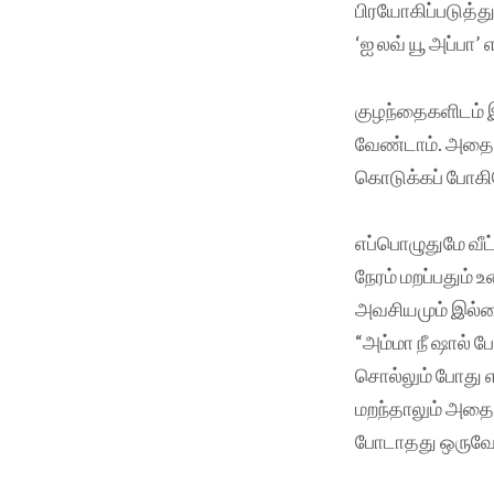
பிரயோகிப்படுத்த
‘ஐ லவ் யூ அப்பா’
குழந்தைகளிடம் 
வேண்டாம். அதைக்
கொடுக்கப் போகி
எப்பொழுதுமே வீட்
நேரம் மறப்பதும்
அவசியமும் இல்லை
“அம்மா நீ ஷால் ப
சொல்லும் போது 
மறந்தாலும் அதை 
போடாதது ஒருவேள