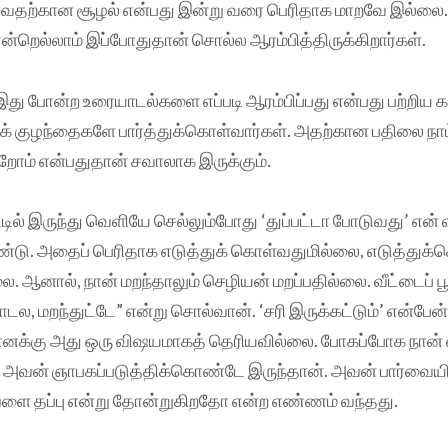
ுவதற்கான சூழல் என்பது இன்று வரை பெரிதாக மாறவே இல்லை. ‘ஐ
 என்றெல்லாம் இப்போதுதான் சொல்ல ஆரம்பித்திருக்கிறார்கள்.
இது போன்ற உரையாடல்களை எப்படி ஆரம்பிப்பது என்பது பற்றி
 குழந்தைகளே பார்த்துக்கொள்வார்கள். அதற்கான பதிலை நாம் 
றோம் என்பதுதான் சவாலாக இருக்கும்.
டில் இருந்து வெளியே செல்லும்போது ‘துப்பட்டா போடுவது’ என் 
 உண்டு. அதைப் பெரிதாக எடுத்துக் கொள்வதுமில்லை, எடுத்து
. ஆனால், நான் மறந்தாலும் செழியன் மறப்பதில்லை. வீட்டைப் பூ
ோடல, மறந்துட்டே” என்று சொல்வான். ‘சரி இருக்கட்டும்’ என்பே
எனக்கு அது ஒரு விஷயமாகத் தெரியவில்லை. போகப்போக நான் 
அவன் ஞாபகப்படுத்திக்கொண்டே இருந்தான். அவன் பார்வையில்
ை தப்பு என்று தோன்றுகிறதோ என்ற எண்ணம் வந்தது.