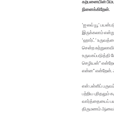
கற்பனையின் பிம்
நினைக்கிறேன்.
‘ஐ லவ் யூ’ பயன்ப
இருக்கலாம் என்று
‘ஹார்ட்’ உருவத்
சென்ற சுற்றுலாவ
உருவகப்படுத்தி 
செழியன்” என்றேன
என்ன” என்றேன். அ
என் பள்ளிப் பருவ
பற்றிய புரிதலும்
வார்த்தையைப் ப
திருமணம் ஆனவர