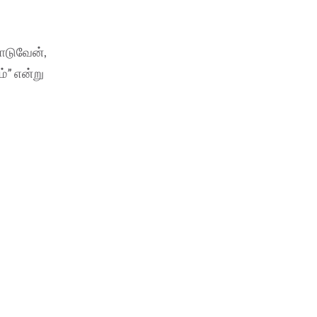
ோடுவேன்,
்” என்று