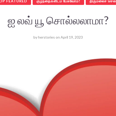
OP FEATURED
குழந்தைகளிடம் பேசுவோம்!
திருமலைச் செல்
ஐ லவ் யூ சொல்லலாமா?
by
herstories
on
April 19, 2023