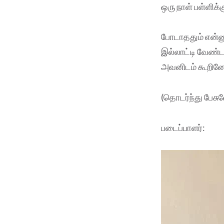
ஒரு நாள் பள்ளிக்
போடாததும் என்ன
இல்லாட்டி வேண்டா
அவனிடம் கூறினே
(தொடர்ந்து பேசு
படைப்பாளர்: