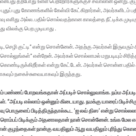
ு என்பது தற்போது உள்ள பெற்றோர்களுக்குச் சவாலான ஒன்று. க
புதுப் புது கோணங்களில் கேள்வி கேட்கிறார்கள், அவர்களிடம் ப
வு எளிது அல்ல. பதில் சொல்வதற்கான காலத்தை நீட்டிக்க முடியு
ு விலக்கு பெற முடியாது .
ட்டி, செழி குட்டி” என்று சொன்னேன். அதற்கு அவர்கள் இருவரும் ச
ு சொல்லுங்கள்” என்றேன். அவர்கள் சொல்லாமல் மறுபடியும் சிரித்
ுக் கொண்டிருக்கிறீர்கள் என்று கேட்டேன். அவர்கள் சொன்ன பதில் 
கவும் நகைச்சுவையாகவும் இருந்தது.
் பண்ணப் போறவங்கதான் அப்படிச் சொல்லுவாங்க. நம்ம அப்படி
ள். “அப்படி எல்லாம் ஒன்னும் கிடையாது. நமக்கு யாரைப் பிடிச்சி
 பொருளைப் பிடித்திருந்தால்கூட ‘ஐ லவ் திஸ’ என்று சொல்லலா
 ரொம்பப் பிடிக்கும் அதனாலதான் நான் சொன்னேன். உங்க மேல
 என் குழந்தைகள் நான்கு வயதிலும் ஆறு வயதிலும் புரிந்து க