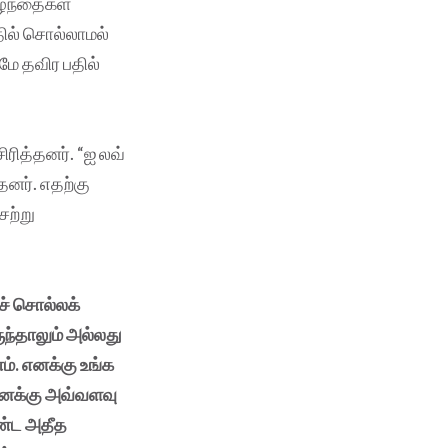
ுழந்தைகள்
தில் சொல்லாமல்
மே தவிர பதில்
ிரித்தனர். “ஐ லவ்
தனர். எதற்கு
சற்று
ச் சொல்லக்
ருந்தாலும் அல்லது
ம். எனக்கு உங்க
 எனக்கு அவ்வளவு
ொண்ட அதீத