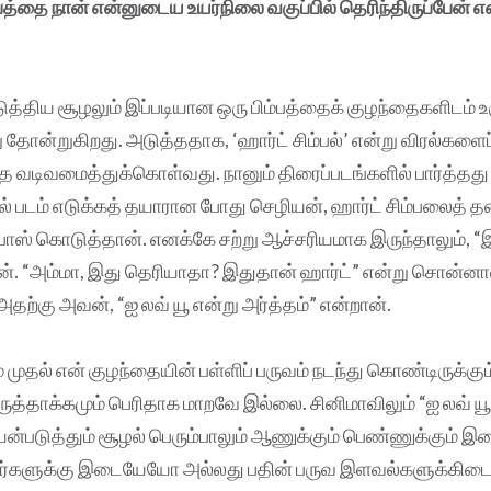
பத்தை நான் என்னுடைய உயர்நிலை வகுப்பில் தெரிந்திருப்பேன் எ
டுத்திய சூழலும் இப்படியான ஒரு பிம்பத்தைக் குழந்தைகளிடம் உ
 தோன்றுகிறது. அடுத்ததாக, ‘ஹார்ட் சிம்பல்’ என்று விரல்களைப
தை வடிவமைத்துக்கொள்வது. நானும் திரைப்படங்களில் பார்த்தது 
ில் படம் எடுக்கத் தயாரான போது செழியன், ஹார்ட் சிம்பலைத் 
போஸ் கொடுத்தான். எனக்கே சற்று ஆச்சரியமாக இருந்தாலும், 
். “அம்மா, இது தெரியாதா? இதுதான் ஹார்ட்” என்று சொன்னான
தற்கு அவன், “ஐ லவ் யூ என்று அர்த்தம்” என்றான்.
ம் முதல் என் குழந்தையின் பள்ளிப் பருவம் நடந்து கொண்டிருக்கு
 கருத்தாக்கமும் பெரிதாக மாறவே இல்லை. சினிமாவிலும் “ஐ லவ் ய
யன்படுத்தும் சூழல் பெரும்பாலும் ஆணுக்கும் பெண்ணுக்கும்
்களுக்கு இடையேயோ அல்லது பதின் பருவ இளவல்களுக்கிட