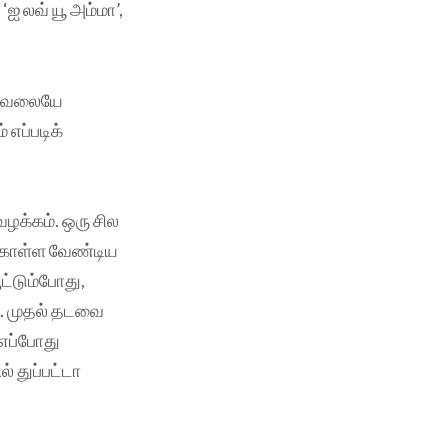
 லவ் யூ அம்மா’,
ய கவலையே
எப்படிக்
வழக்கம். ஒரு சில
க்கொள்ள வேண்டிய
ட்டும்போது,
ன். முதல் தடவை
எப்போது
 துப்பட்டா