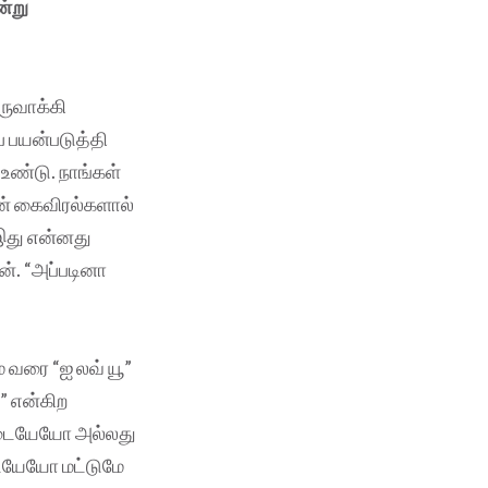
ன்று
ருவாக்கி
் பயன்படுத்தி
உண்டு. நாங்கள்
தன் கைவிரல்களால்
“இது என்னது
். “அப்படினா
ம் வரை “ஐ லவ் யூ”
ூ” என்கிற
 இடையேயோ அல்லது
ையேயோ மட்டுமே