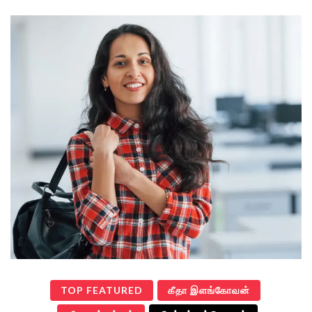
TOP FEATURED
கீதா இளங்கோவன்