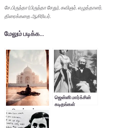
சே.பிருந்தா (பிருந்தா சேது), கவிஞர். எழுத்தாளர்.
திரைக்கதை ஆசிரியர்.
மேலும் படிக்க...
ஜென்னி மார்க்சின்
கடிதங்கள்
மாபெரும் தாஜ்
கனவு-3