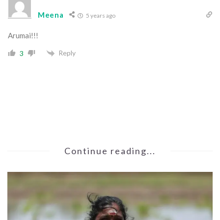
Meena
5 years ago
Arumai!!!
Reply
3
Continue reading...