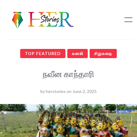
TOP FEATURED
கனலி
சிறுகதை
நவீன காந்தாரி
by
herstories
on
June 2, 2025