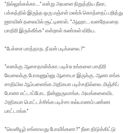
“நில்லுங்கக்கா…” என்று அவளை நிறுத்திய நீலா,
பக்கத்தில் இருந்த ஒரு மஞ்சள் மலர்க் கொத்தைப் பறித்து
ஐராவின் தலையில் சூட்டினாள். “ஆஹா… வனதேவதை
மாதிரி இருக்கீங்க” என்றாள் கண்கள் விரிய.
“பேச்சை மாத்தாத. நீ ஏன் படிக்கலை.?”
“எனக்கு ஆசைதான்க்கா. படிச்சு உங்களை மாதிரி
வேலைக்கு போகணும்னு ஆசையா இருக்கு. ஆனா எங்க
சாதியில ஆம்பளைங்க அதிகமா படிச்சதில்லை. மிஞ்சிப்
போனா எட்டாப்போட நின்னுருவாங்க. அவங்களைவிட
அதிகமா பொட்டச்சிங்க படிச்சா கல்யாணம் பண்ண
மாட்டாங்க”
“வெளியூர் எங்காவது போவீங்களா?” நீலா திடுக்கிட்டு