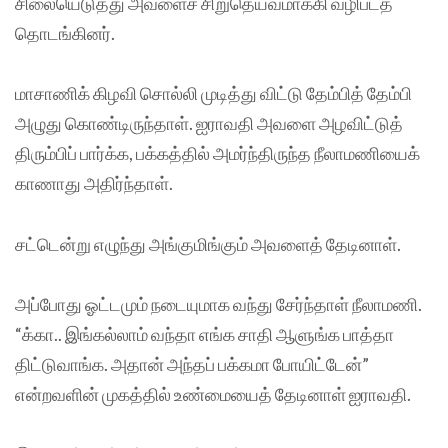
சிலையெடுத்து அவளைச் சிறுதெய்வமாக்கி வழிபடத்
தொடங்கினர்.
மாசாணிக் கிழவி சொல்லி முடித்து விட்டு தேம்பித் தேம்பி
அழுது கொண்டிருந்தாள். ஐராவதி அவளை அழவிட்டுத்
திரும்பிப் பார்க்க, பக்கத்தில் அமர்ந்திருந்த நீலாமணியைக்
காணாது அதிர்ந்தாள்.
சட்டென்று எழுந்து அங்குமிங்கும் அவளைத் தேடினாள்.
அப்போது ஓட்டமும் நடையுமாக வந்து சேர்ந்தாள் நீலாமணி.
“க்கா.. இங்கல்லாம் வந்தா எங்க சாதி ஆளுங்க பாத்தா
திட்டுவாங்க. அதான் அந்தப் பக்கமா போயிட்டேன்”
என்றவளின் முகத்தில் உண்மையைத் தேடினாள் ஐராவதி.