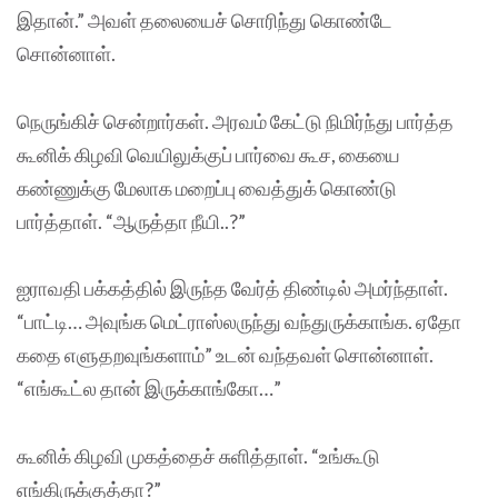
இதான்.” அவள் தலையைச் சொரிந்து கொண்டே
சொன்னாள்.
நெருங்கிச் சென்றார்கள். அரவம் கேட்டு நிமிர்ந்து பார்த்த
கூனிக் கிழவி வெயிலுக்குப் பார்வை கூச, கையை
கண்ணுக்கு மேலாக மறைப்பு வைத்துக் கொண்டு
பார்த்தாள். “ஆருத்தா நீயி..?”
ஐராவதி பக்கத்தில் இருந்த வேர்த் திண்டில் அமர்ந்தாள்.
“பாட்டி… அவுங்க மெட்ராஸ்லருந்து வந்துருக்காங்க. ஏதோ
கதை எளுதறவுங்களாம்” உடன் வந்தவள் சொன்னாள்.
“எங்கூட்ல தான் இருக்காங்கோ…”
கூனிக் கிழவி முகத்தைச் சுளித்தாள். “உங்கூடு
எங்கிருக்குத்தா?”