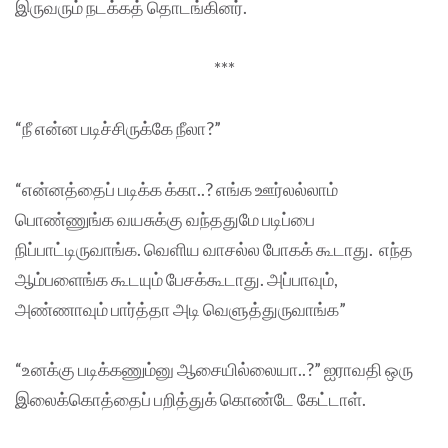
இருவரும் நடக்கத் தொடங்கினர்.
***
“நீ என்ன படிச்சிருக்கே நீலா?”
“என்னத்தைப் படிக்க க்கா..? எங்க ஊர்லல்லாம்
பொண்ணுங்க வயசுக்கு வந்ததுமே படிப்பை
நிப்பாட்டிருவாங்க. வெளிய வாசல்ல போகக் கூடாது. எந்த
ஆம்பளைங்க கூடயும் பேசக்கூடாது. அப்பாவும்,
அண்ணாவும் பார்த்தா அடி வெளுத்துருவாங்க”
“உனக்கு படிக்கணும்னு ஆசையில்லையா..?” ஐராவதி ஒரு
இலைக்கொத்தைப் பறித்துக் கொண்டே கேட்டாள்.