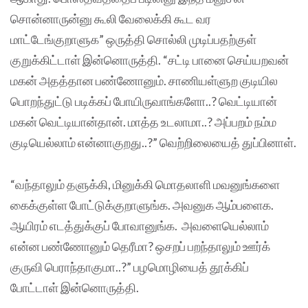
சொன்னாருன்னு கூலி வேலைக்கி கூட வர
மாட்டேங்குறாளுக” ஒருத்தி சொல்லி முடிப்பதற்குள்
குறுக்கிட்டாள் இன்னொருத்தி. “சட்டி பானை செய்யறவன்
மகன் அதத்தான பண்ணோனும். சாணியள்ளுற குடியில
பொறந்துட்டு படிக்கப் போயிருவாங்களோ..? வெட்டியான்
மகன் வெட்டியான்தான். மாத்த உடலாமா..? அப்பறம் நம்ம
குடியெல்லாம் என்னாகுறது..?” வெற்றிலையைத் துப்பினாள்.
“வந்தாலும் தளுக்கி, மினுக்கி மொதலாளி மவனுங்களை
கைக்குள்ள போட்டுக்குறாளுங்க. அவனுக ஆம்பளைக.
ஆயிரம் எடத்துக்குப் போவானுங்க. அவளையெல்லாம்
என்ன பண்ணோனும் தெரீமா? ஒசறப் பறந்தாலும் ஊர்க்
குருவி பெராந்தாகுமா..?” பழமொழியைத் தூக்கிப்
போட்டாள் இன்னொருத்தி.