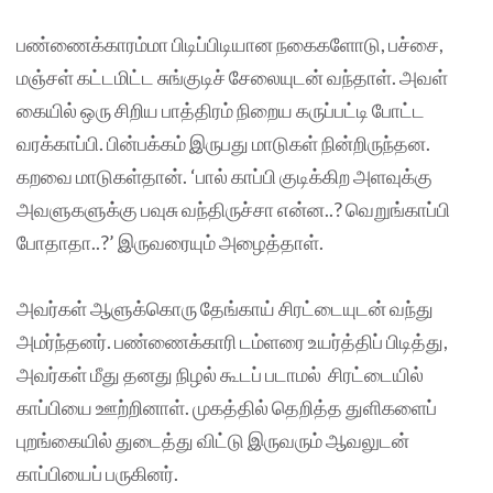
பண்ணைக்காரம்மா பிடிப்பிடியான நகைகளோடு, பச்சை,
மஞ்சள் கட்டமிட்ட சுங்குடிச் சேலையுடன் வந்தாள். அவள்
கையில் ஒரு சிறிய பாத்திரம் நிறைய கருப்பட்டி போட்ட
வரக்காப்பி. பின்பக்கம் இருபது மாடுகள் நின்றிருந்தன.
கறவை மாடுகள்தான். ‘பால் காப்பி குடிக்கிற அளவுக்கு
அவளுகளுக்கு பவுசு வந்திருச்சா என்ன..? வெறுங்காப்பி
போதாதா..?’ இருவரையும் அழைத்தாள்.
அவர்கள் ஆளுக்கொரு தேங்காய் சிரட்டையுடன் வந்து
அமர்ந்தனர். பண்ணைக்காரி டம்ளரை உயர்த்திப் பிடித்து,
அவர்கள் மீது தனது நிழல் கூடப் படாமல் சிரட்டையில்
காப்பியை ஊற்றினாள். முகத்தில் தெறித்த துளிகளைப்
புறங்கையில் துடைத்து விட்டு இருவரும் ஆவலுடன்
காப்பியைப் பருகினர்.