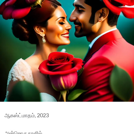
ஆகஸ்ட்மாதம், 2023
அன்றொரு நாளில்