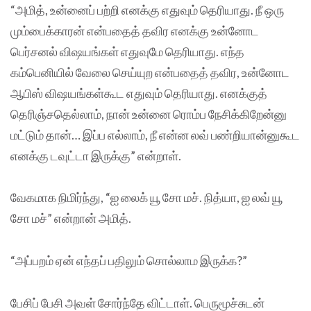
“அமித், உன்னைப் பற்றி எனக்கு எதுவும் தெரியாது. நீ ஒரு
மும்பைக்காரன் என்பதைத் தவிர எனக்கு உன்னோட
பெர்சனல் விஷயங்கள் எதுவுமே தெரியாது. எந்த
கம்பெனியில் வேலை செய்யுற என்பதைத் தவிர, உன்னோட
ஆபிஸ் விஷயங்கள்கூட எதுவும் தெரியாது. எனக்குத்
தெரிஞ்சதெல்லாம், நான் உன்னை ரொம்ப நேசிக்கிறேன்னு
மட்டும் தான்… இப்ப எல்லாம், நீ என்ன லவ் பண்றியான்னுகூட
எனக்கு டவுட்டா இருக்கு” என்றாள்.
வேகமாக நிமிர்ந்து, “ஐ லைக் யூ சோ மச். நித்யா, ஐ லவ் யூ
சோ மச்” என்றான் அமித்.
“அப்பறம் ஏன் எந்தப் பதிலும் சொல்லாம இருக்க?”
பேசிப் பேசி அவள் சோர்ந்தே விட்டாள். பெருமூச்சுடன்