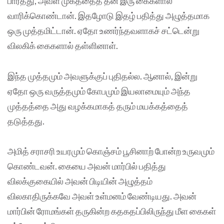
பார்த்து, அவள் முகத்தைத் தன் இரு கைகளால்
வாரிக்கொண்டான். இதழோடு இதழ் பதித்து அழுத்தமாக
ஒரு முத்தமிட்டான். ஏதோ உணர்ந்தவளாகச் சட்டென்று
விலகிக் கைகளால் தள்ளினாள்.
இந்த முத்தமும் அவளுக்குப் புதிதல்ல. ஆனால், இன்று
ஏதோ ஒரு வருத்தமும் கோபமும் இயலாமையும் அந்த
முத்தத்தை அது வழக்கமாகத் தரும் மயக்கத்தைத்
தடுத்தது.
அமித் சராசரி உயரமும் கொஞ்சம் பூசினாற் போன்ற உருவமும்
கொண்டவன். கையை அவன் மார்பில் பதித்து
விலக்குகையில் அவன் பிடியின் அழுத்தம்
விலகாதிருக்கவே அவள் உள்மனம் வேண்டியது. அவன்
மார்பின் ரோமங்கள் தருகின்ற கதகதப்பிலிருந்து மீள கைகள்