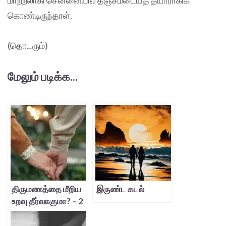
கொண்டிருந்தாள்.
(தொடரும்)
மேலும் படிக்க...
திருமணத்தை மீறிய
இருண்ட கடல்
உறவு தீர்வாகுமா? – 2