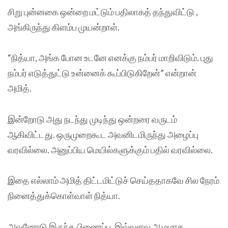
சிறு புன்னகை ஒன்றை மட்டும் பதிலாகத் தந்துவிட்டு ,
அங்கிருந்து கிளம்ப முயன்றாள்.
“நித்யா, அங்க போன உடனே எனக்கு நம்பர் மாறிவிடும். புது
நம்பர் எடுத்துட்டு உன்னைக் கூப்பிடுகிறேன்” என்றான்
அமித்.
இன்றோடு அது நடந்து முடிந்து ஒன்றரை வருடம்
ஆகிவிட்டது. ஒருமுறைகூட அவனிடமிருந்து அழைப்பு
வரவில்லை. அனுப்பிய மெயில்களுக்கும் பதில் வரவில்லை.
இதை எல்லாம் அமித் திட்டமிட்டுச் செய்ததாகவே சில நேரம்
நினைத்துக்கொள்வாள் நித்யா.
அவனோடு இருந்த பிணைப்பு, இவ்வளவு ஆழமாக