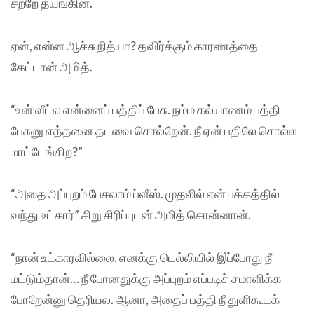
சற்றே தயங்கின.
ஏன், என்ன ஆச்சு நித்யா? தவிர்க்கும் காரணத்தை
கேட்டான் அமித்.
“உன் வீட்ல என்னைப் பத்திப் பேசு. நம்ம கல்யாணம் பத்தி
பேசுனு எத்தனை தடவை சொல்றேன். நீ ஏன் பதிலே சொல்ல
மாட்டேங்கிற?”
“அதை அப்புறம் பேசலாம் ப்ளீஸ். முதலில் என் பக்கத்தில்
வந்து உட்கார்” சிறு சிரிப்புடன் அமித் சொன்னான்.
“நான் உட்காரவில்லை. எனக்கு டெல்லியில் இப்போது நீ
மட்டும்தான்… நீ போனதுக்கு அப்புறம் எப்படிச் சமாளிக்க
போறேன்னு தெரியல. ஆனா, அதைப் பத்தி நீ துளிகூடக்