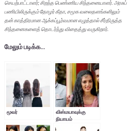
செயற்பாட்டாளர்; சிறந்த பெண்ணிய சிந்தனையாளர். அரசுப்
பணியிலிருக்கும் தோழர் கீதா, சமூக வலைதளங்களிலும்
தன் காத்திரமான ஆக்கப்பூர்வமான எழுத்தால் சீர்திருத்த
சிந்தனைகளைத் தொடர்ந்து விதைத்து வருகிறார்.
மேலும் படிக்க...
மூவர்
விஸ்மயாவுக்கு
நியாயம்
கிடைக்குமா?