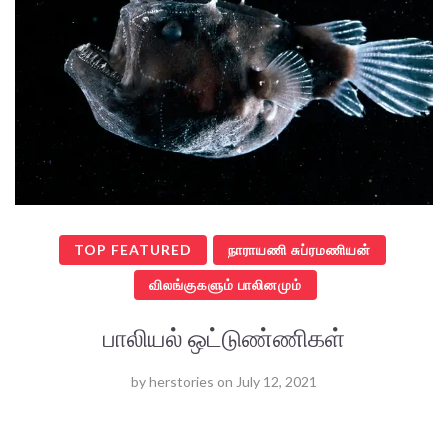
TOP FEATURED
நாராயணி சுப்ரமணியன்
விலங்குகளும் பாலினமும்
பாலியல் ஒட்டுண்ணிகள்
by
herstories
on
July 12, 2021