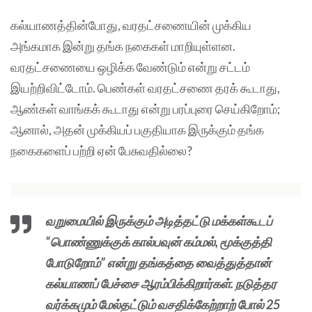
கல்யாணத்தின்போது, வரதட்சணையின் முக்கிய
அங்கமாக இன்று தங்க நகைகள் மாறியுள்ளன.
வரதட்சணையை ஒழிக்க வேண்டும் என்று சட்டம்
இயற்றிவிட்டோம். பெண்கள் வரதட்சணை தரக் கூடாது,
ஆண்கள் வாங்கக் கூடாது என்று பரப்புரை செய்கிறோம்;
ஆனால், அதன் முக்கியப் பகுதியாக இருக்கும் தங்க
நகைகளைப் பற்றி ஏன் பேசுவதில்லை?
வறுமையில் இருக்கும் அடித்தட்டு மக்கள்கூடப்
“பொண்ணுக்குக் கால்பவுன் கம்மல், மூக்குத்தி
போடுறோம்” என்று தங்கத்தை வைத்துத்தான்
கல்யாணப் பேச்சை ஆரம்பிக்கிறார்கள். நடுத்தர
வர்க்கமும் மேல்தட்டும் வசதிக்கேற்றாற் போல் 25