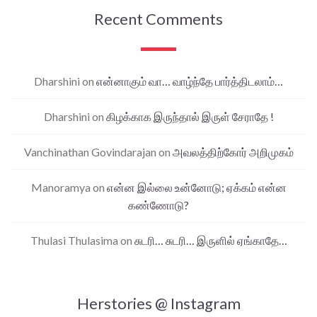
Recent Comments
Dharshini
on
என்னாகும் வா… வாழ்ந்தே பார்த்திடலாம்…
Dharshini
on
கிழக்காக இருந்தால் இருள் சேராதே !
Vanchinathan Govindarajan
on
அவலத்திற்கோர் அறிமுகம்
Manoramya
on
என்ன இல்லை உன்னோடு; ஏக்கம் என்ன
கண்ணோடு?
Thulasi Thulasima
on
சுடரி… சுடரி… இருளில் ஏங்காதே…
Herstories @ Instagram