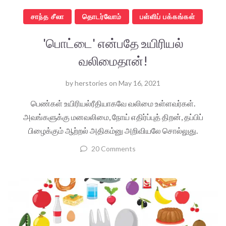
சாந்த சீலா
தொடர்வோம்
பள்ளிப் பக்கங்கள்
'பொட்டை' என்பதே உயிரியல்
வலிமைதான்!
by
herstories
on
May 16, 2021
பெண்கள் உயிரியல்ரீதியாகவே வலிமை உள்ளவர்கள்.
அவங்களுக்கு மனவலிமை, நோய் எதிர்ப்புத் திறன், தப்பிப்
பிழைக்கும் ஆற்றல் அதிகம்னு அறிவியலே சொல்லுது.
20 Comments