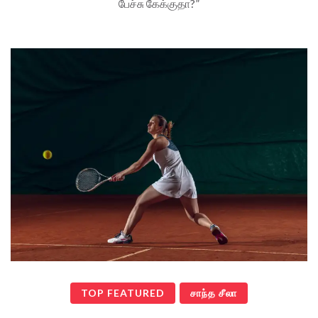
பேச்சு கேக்குதா?”
TOP FEATURED
சாந்த சீலா