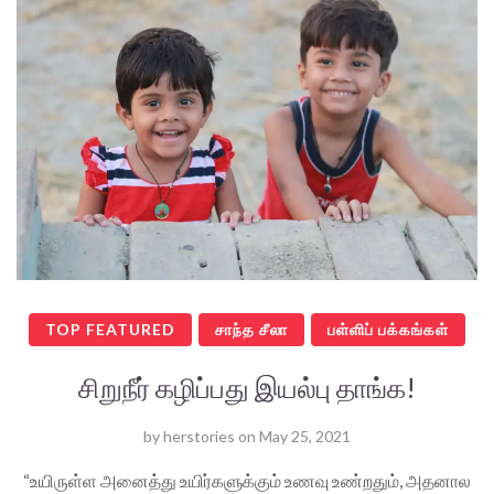
TOP FEATURED
சாந்த சீலா
பள்ளிப் பக்கங்கள்
சிறுநீர் கழிப்பது இயல்பு தாங்க!
by
herstories
on
May 25, 2021
“உயிருள்ள அனைத்து உயிர்களுக்கும் உணவு உண்றதும், அதனால