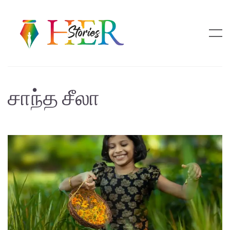
சாந்த சீலா