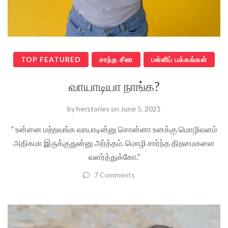
TOP FEATURED
சாந்த சீலா
பள்ளிப் பக்கங்கள்
வாயாடியா நாங்க?
by
herstories
on
June 5, 2021
” உன்னை மற்றவங்க வாயாடின்னு சொன்னா உனக்கு மொழிவளம்
அதிகமா இருக்குதுன்னு அர்த்தம். மொழி சார்ந்த திறமைகளை
வளர்த்துக்கோ.”
7 Comments