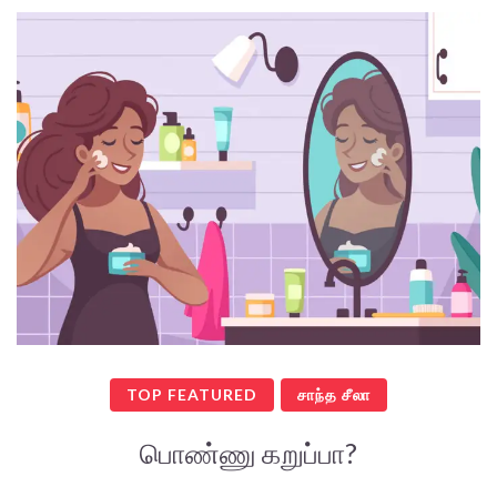
TOP FEATURED
சாந்த சீலா
பொண்ணு கறுப்பா?