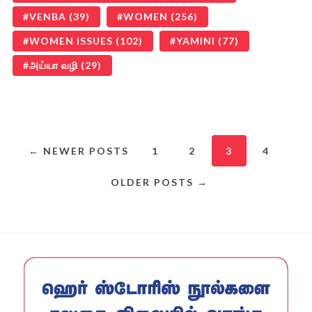
VENBA
(39)
WOMEN
(256)
WOMEN ISSUES
(102)
YAMINI
(77)
அய்யா வழி
(29)
← NEWER POSTS
1
2
3
4
OLDER POSTS →