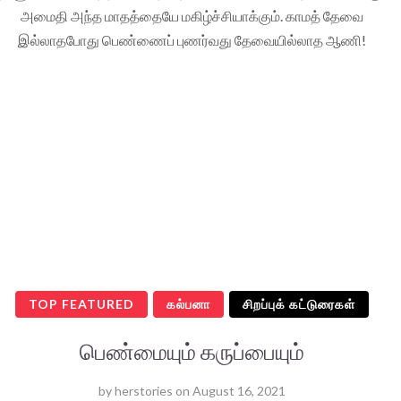
அமைதி அந்த மாதத்தையே மகிழ்ச்சியாக்கும். காமத் தேவை
இல்லாதபோது பெண்ணைப் புணர்வது தேவையில்லாத ஆணி!
TOP FEATURED
கல்பனா
சிறப்புக் கட்டுரைகள்
பெண்மையும் கருப்பையும்
by
herstories
on
August 16, 2021