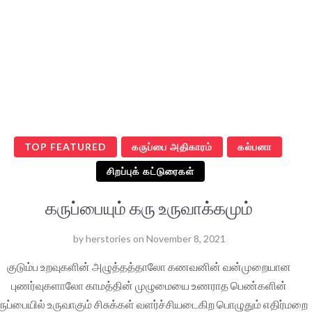
TOP FEATURED
கருப்பை அதிகாரம்
கல்பனா
சிறப்புக் கட்டுரைகள்
கருப்பையும் கரு உருவாக்கமும்
by
herstories
on
November 8, 2021
குடும்ப உறவுகளின் அழுத்தத்தாலோ கணவனின் வன்முறையான
புணர்வுகளாலோ காமத்தின் முழுமையை உணராத பெண்களின்
ருப்பையில் உருவாகும் சிசுக்கள் வளர்ச்சியடைகிற பொழுதும் எதிர்மறை