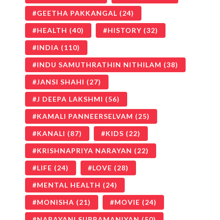
GEETHA PAKKANGAL
(24)
HEALTH
(40)
HISTORY
(32)
INDIA
(110)
INDU SAMUTHRATHIN NITHILAM
(38)
JANSI SHAHI
(27)
J DEEPA LAKSHMI
(56)
KAMALI PANNEERSELVAM
(25)
KANALI
(87)
KIDS
(22)
KRISHNAPRIYA NARAYAN
(22)
LIFE
(24)
LOVE
(28)
MENTAL HEALTH
(24)
MONISHA
(21)
MOVIE
(24)
NARAYANI SUBRAMANIYAN
(50)