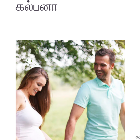
கல்பனா
க