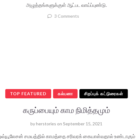
அழுத்தங்களுக்குள் ஆட்பட வாய்ப்புண்டு.
3 Comments
TOP FEATURED
கல்பனா
சிறப்புக் கட்டுரைகள்
கருப்பையும் காம நிமித்தமும்
by
herstories
on
September 15, 2021
ஓவ்யூலேசன் சமயத்தில் காமத்தை சரிவரக் கையாள்வதால் உண்டாகும்