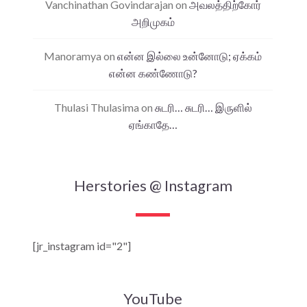
Vanchinathan Govindarajan
on
அவலத்திற்கோர்
அறிமுகம்
Manoramya
on
என்ன இல்லை உன்னோடு; ஏக்கம்
என்ன கண்ணோடு?
Thulasi Thulasima
on
சுடரி… சுடரி… இருளில்
ஏங்காதே…
Herstories @ Instagram
[jr_instagram id="2"]
YouTube