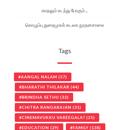
காதலும் கடந்து போகும்…
கொழும்பு துறைமுகக் கடலக நூதனசாலை
Tags
AANGAL NALAM
(57)
BHARATHI THILAKAR
(44)
BRINDHA SETHU
(32)
CHITRA RANGARAJAN
(31)
CINEMAVUKKU VAREEGALA?
(25)
EDUCATION
(29)
FAMILY
(138)