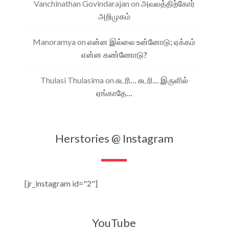
Vanchinathan Govindarajan
on
அவலத்திற்கோர்
அறிமுகம்
Manoramya
on
என்ன இல்லை உன்னோடு; ஏக்கம்
என்ன கண்ணோடு?
Thulasi Thulasima
on
சுடரி… சுடரி… இருளில்
ஏங்காதே…
Herstories @ Instagram
[jr_instagram id="2"]
YouTube