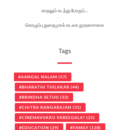
காதலும் கடந்து போகும்…
கொழும்பு துறைமுகக் கடலக நூதனசாலை
Tags
AANGAL NALAM
(57)
BHARATHI THILAKAR
(44)
BRINDHA SETHU
(32)
CHITRA RANGARAJAN
(31)
CINEMAVUKKU VAREEGALA?
(25)
EDUCATION
(29)
FAMILY
(138)