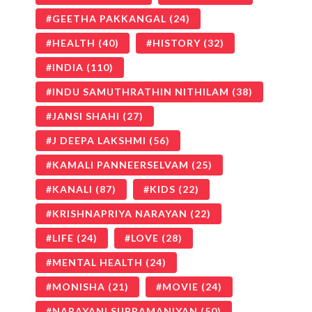
GEETHA PAKKANGAL
(24)
HEALTH
(40)
HISTORY
(32)
INDIA
(110)
INDU SAMUTHRATHIN NITHILAM
(38)
JANSI SHAHI
(27)
J DEEPA LAKSHMI
(56)
KAMALI PANNEERSELVAM
(25)
KANALI
(87)
KIDS
(22)
KRISHNAPRIYA NARAYAN
(22)
LIFE
(24)
LOVE
(28)
MENTAL HEALTH
(24)
MONISHA
(21)
MOVIE
(24)
NARAYANI SUBRAMANIYAN
(50)