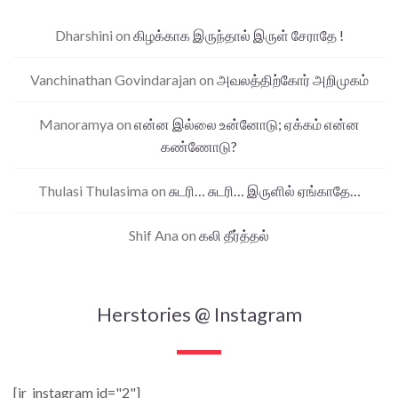
Dharshini
on
கிழக்காக இருந்தால் இருள் சேராதே !
Vanchinathan Govindarajan
on
அவலத்திற்கோர் அறிமுகம்
Manoramya
on
என்ன இல்லை உன்னோடு; ஏக்கம் என்ன
கண்ணோடு?
Thulasi Thulasima
on
சுடரி… சுடரி… இருளில் ஏங்காதே…
Shif Ana
on
கலி தீர்த்தல்
Herstories @ Instagram
[jr_instagram id="2"]