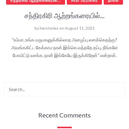
சந்திரகிரி ஆற்றங்கரையில்...
சாரா அபுபக்கர்
நாவல்
சந்திரகிரி ஆற்றங்கரையில்...
by
herstories
on
August 11, 2021
”உம்மா, உங்க மருமகனுக்கில்லாத அழைப்பு எனக்கெதற்கு?
அவங்ககிட்ட கேக்காம நான் இங்கெ வந்ததே தப்பு. நீங்களே
போயிட்டு வாங்க. நான் இங்கேயே இருக்கிறேன்” என்றாள்.
Recent Comments