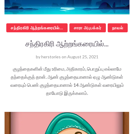
சந்திரகிரி ஆற்றங்கரையில்...
சாரா அபுபக்கர்
நாவல்
சந்திரகிரி ஆற்றங்கரையில்...
by
herstories
on
August 25, 2021
குழந்தைகளின் மீது உரிமை, அதிகாரம், பொறுப்பு எல்லாமே
தந்தைக்குத் தான். ஆண் குழந்தையானால் ஏழு ஆண்டுகள்
வரையும் பெண் குழந்தையானால் 14 ஆண்டுகள் வரையிலும்
தாயோடு இருக்கலாம்.