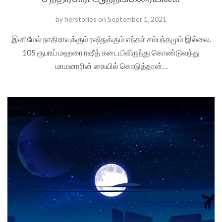
by
herstories
on
September 1, 2021
இனிமேல் நாதிராவுக்கும் ரஷீதுக்கும் எந்தச் சம்பந்தமும் இல்லை.
105 ரூபாய் மஹரை ரஷீத் கடையிலிருந்து கொண்டுவந்து
மாமனாரின் கையில் கொடுத்தான். .