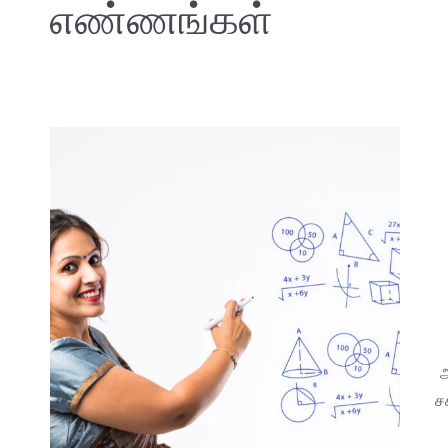
எண்ணங்கள்
அ
ச