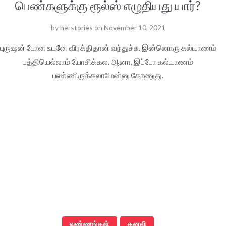
பெண்களுக்கு ரூல்ஸ் எழுதியது யார்?
by
herstories
on
November 10, 2021
புருஷன் போன உடனே விரக்திதான் வந்துச்சு. இன்னொரு கல்யாணம்
பத்தியெல்லாம் யோசிக்கல. ஆனா, இப்போ கல்யாணம்
பண்ணிருக்கலாமேன்னு தோணுது.
எண்ணங்கள்
கனலி