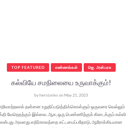
TOP FEATURED
எண்ணங்கள்
ஜெ. அன்பரசு
கல்வியே சமநிலையை உருவாக்கும்!
by
herstories
on
May 21, 2023
றிவாற்றலால் தன்னை உறுதிப்படுத்திக்கொள்ளும் ஒருவரை வெல்லும்
க்தி வேறெதற்கும் இல்லை. ஆக, ஒரு பெண்ணிற்குக் கிடைக்கும் கல்வி
என்பது அவளது எதிர்காலத்தை கட்டமைப்பதோடு, ஆரோக்கியமான