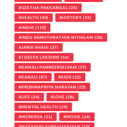
GEETHA PAKKANGAL
(24)
HEALTH
(40)
HISTORY
(32)
INDIA
(110)
INDU SAMUTHRATHIN NITHILAM
(38)
JANSI SHAHI
(27)
J DEEPA LAKSHMI
(56)
KAMALI PANNEERSELVAM
(25)
KANALI
(87)
KIDS
(22)
KRISHNAPRIYA NARAYAN
(22)
LIFE
(24)
LOVE
(28)
MENTAL HEALTH
(24)
MONISHA
(21)
MOVIE
(24)
NARAYANI SUBRAMANIYAN
(50)