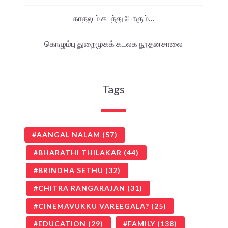
காதலும் கடந்து போகும்…
கொழும்பு துறைமுகக் கடலக நூதனசாலை
Tags
AANGAL NALAM
(57)
BHARATHI THILAKAR
(44)
BRINDHA SETHU
(32)
CHITRA RANGARAJAN
(31)
CINEMAVUKKU VAREEGALA?
(25)
EDUCATION
(29)
FAMILY
(138)