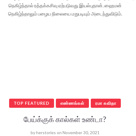
நெகிழ்ந்தால் ரத்தக்கசிவு ஏற்படுவது இயல்புதான். ஹைமன்
நெகிழ்ந்தாலும் பழைய நிலையை மறுபடியும் அடைந்துவிடும்.
TOP FEATURED
எண்ணங்கள்
ரமா கவிதா
பேய்க்குக் கால்கள் உண்டா?
by
herstories
on
November 30, 2021