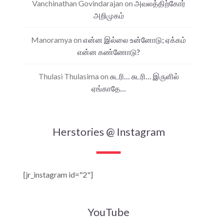
Vanchinathan Govindarajan
on
அவலத்திற்கோர்
அறிமுகம்
Manoramya
on
என்ன இல்லை உன்னோடு; ஏக்கம்
என்ன கண்ணோடு?
Thulasi Thulasima
on
சுடரி… சுடரி… இருளில்
ஏங்காதே…
Herstories @ Instagram
[jr_instagram id="2"]
YouTube