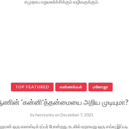
சமுதாய மறுமலர்ச்சிக்கும் வழிவகுக்கும்.
TOP FEATURED
எண்ணங்கள்
மனோஜா
ணின் ’கன்னி'த்தன்மையை அறிய முடியுமா?
by
herstories
on
December 7, 2021
மன் ஒரு எலாஸ்டிக் ரப்பர் போன்றது. உடலில் ஏதாவது ஒரு சவ்வு இப்படி