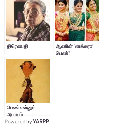
திரௌபதி
ஆணின் ‘லாக்கரா’
பெண்?
பெண் என்னும்
அபாயம்
Powered by
YARPP
.