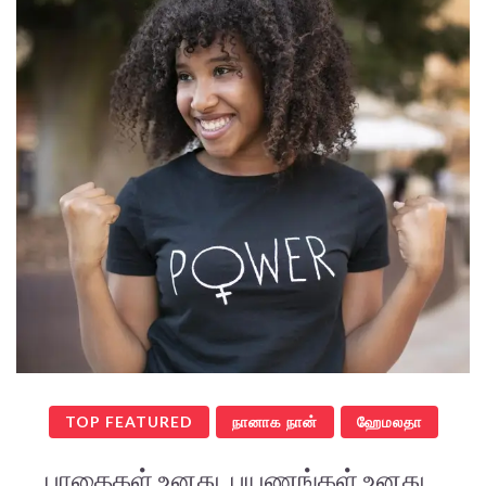
TOP FEATURED
நானாக நான்
ஹேமலதா
பாதைகள் உனது, பயணங்கள் உனது...