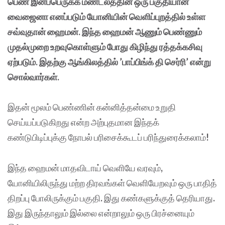
பெண் இனப்பெருக்க மண்டலத்தின் ஒரு பகுதியான
வைஜைனா எனப்படும் யோனியின் வெளிப்புறத்தில் உள்ள
சவ்வுதான் ஹைமன். இந்த ஹைமன் ஆணும் பெண்ணும்
முதல்முறை உறவுகொள்ளும் போது கிழிந்து ரத்தக்கசிவு
ஏற்படும். இதற்கு ஆங்கிலத்தில் ’பாப்பிங்க் தி செர்ரி’ என்று
சொல்வார்கள்.
இதன் மூலம் பெண்ணின் கன்னித்தன்மை உறுதி
செய்யப்படுகிறது என்ற அற்புதமான இந்தக்
கண்டுபிடிப்புக்கு நோபல் பரிசைக்கூடப் பரிந்துரைக்கலாம்
!
இந்த ஹைமன் மாதவிடாய் வெளியே வரவும்
,
யோனியிலிருந்து மற்ற திரவங்கள் வெளியேறவும் ஒரு பாதித்
திறப்பு போலிருக்கும் பகுதி
.
இது கண்களுக்குத் தெரியாது
.
இது இருந்தாலும் இல்லை என்றாலும் ஒரு பிரச்னையும்