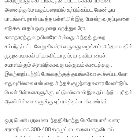
அகற்றுவது தொடங்கி, தனிப்பட்ட சுகாதாரம் வரை
அனைத்துமே வகுப்பறையில் கற்பிக்கப்பட வேண்டிய
பாடங்கள். நான் படித்த பள்ளியில் இது போன்ற வகுப்புகளை
எடுக்க மாதம் ஒருமுறை மருத்துவரோ,
சுகாதாரத்துறையினரோ அல்லது அந்தத் துறை
சம்பந்தப்பட்ட வேறு சிலரோ வருவது வழக்கம். அந்த வயதில்
முழுமையாகப் புரியாவிட்டாலும், மாதவிடாயைச்
சமாளிக்கும் அளவிற்காவது பக்குவம் கிடைத்தது.
இவற்றைப் பற்றிப் பேசுவதற்குத் தயங்கவோ கூச்சப்படவோ
எதுவுமில்லை என்பதை அந்தக் குழந்தை உணர வேண்டும்.
பெண் பிள்ளைகளுக்கு மட்டுமல்லாமல் இதைப் பற்றிய புரிதல்
ஆண் பிள்ளைகளுக்கு ஏற்படுத்தப்பட வேண்டும்.
ஒரு பெண் பருவமடைந்ததிலிருந்து மெனோபாஸ் வரை
சராசரியாக 300-400 கருமுட்டைகளை மாதவிடாய்