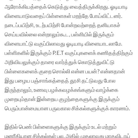
ஆரோக்கியத்தைக் கெடுத்து வைத்திருக்கிறது. ஓடியாடி
விளையாடுவதைப் பிள்ளைகள் மறந்தே போய்விட்டனர்.
நடைப்பயிற்சி, உடற்பயிற்சி போன்றவற்றைத் தனியாகச்
செய்யவில்லை என்றாலும்கூட, பள்ளியில் இருக்கும்
விளையாட்டு வகுப்பிலாவது ஓடியாடி விளையாடலாமே.
பள்ளிகளில் இருக்கும் P.E.T வகுப்புகளைக் கணிதத்திற்கும்
அறிவியலுக்கும் தாரை வார்த்துக் கொடுத்துவிட்டு
பிள்ளைகளைக் குறை சொல்லி என்ன பயன்? என்னதான்
இது பழைய பஞ்சாங்கத்தைத் தூசி தட்டுவது போல
இருந்தாலும், உணவு பழக்கவழக்கங்களும் வாழ்க்கை
முறையும்தான் இன்றைய குழந்தைகளுக்கு இருக்கும்
பெரும்பான்மையான பருவகால சிக்கல்களுக்குக் காரணம்.
இதில் பெண் பிள்ளைகளுக்கு இருக்கும் உடல் மற்றும்
மனரீதியான சிக்கல்கள் பல. அதில் முதலாவது மாதவிடாய்