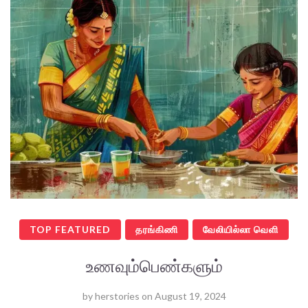
TOP FEATURED
தரங்கிணி
வேலியில்லா வெளி
உணவும்பெண்களும்
by
herstories
on
August 19, 2024