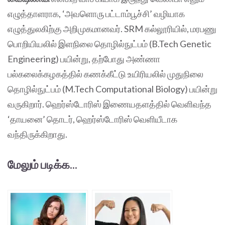
எழுத்தாளராக, ‘அவளொரு பட்டாம்பூச்சி’ வழியாக
எழுத்துலகிற்கு அறிமுகமானவர். SRM கல்லூரியில், மரபணு‌
பொறியியலில் இளநிலை தொழில்நுட்பம் (B.Tech Genetic
Engineering) பயின்று, தற்போது அண்ணா
பல்கலைக்கழகத்தில் கணக்கீட்டு உயிரியலில் முதுநிலை
தொழில்நுட்பம் (M.Tech Computational Biology) பயின்று
வருகிறார். ஹெர்ஸ்டோரிஸ் இணையதளத்தில் வெளிவந்த
‘தாயனை’ தொடர், ஹெர்ஸ்டோரிஸ் வெளியீடாக
வந்திருக்கிறாது.
மேலும் படிக்க...