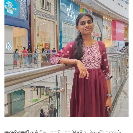
வைஷ்ணவி
என்கிற வாசகியாக இருந்து வெண்பா எனும்