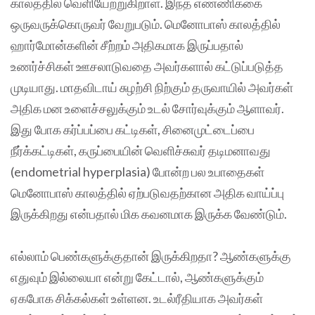
காலத்தில் வெளியேற்றுகிறாள். இந்த எண்ணிக்கை
ஒருவருக்கொருவர் வேறுபடும். மெனோபாஸ் காலத்தில்
ஹார்மோன்களின் சீற்றம் அதிகமாக இருப்பதால்
உணர்ச்சிகள் ஊசலாடுவதை அவர்களால் கட்டுப்படுத்த
முடியாது. மாதவிடாய் சுழற்சி நிற்கும் தருவாயில் அவர்கள்
அதிக மன உளைச்சலுக்கும் உடல் சோர்வுக்கும் ஆளாவர்.
இது போக கர்ப்பப்பை கட்டிகள், சினைமுட்டைப்பை
நீர்க்கட்டிகள், கருப்பையின் வெளிச்சுவர் தடிமனாவது
(endometrial hyperplasia) போன்ற பல உபாதைகள்
மெனோபாஸ் காலத்தில் ஏற்படுவதற்கான அதிக வாய்ப்பு
இருக்கிறது என்பதால் மிக கவனமாக இருக்க வேண்டும்.
எல்லாம் பெண்களுக்குதான் இருக்கிறதா? ஆண்களுக்கு
எதுவும் இல்லையா என்று கேட்டால், ஆண்களுக்கும்
ஏகபோக சிக்கல்கள் உள்ளன. உடல்ரீதியாக அவர்கள்