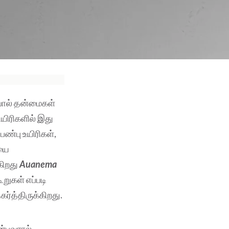
 பால் தன்மைகள்
உயிரிகளில் இது
ண்பு உயிரிகள்,
யை
கிறது
Auanema
றுகள் எப்படி
்த்திருக்கிறது.
ன்பவரால்