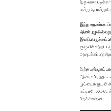
இதுவரை படித்தால
என்று தோன்றுகிறத
இந்த உருண்டைப் ப
ஆண் புழு அல்லத
இனப்பெருக்கம் ச
சூழலில் எந்தப் 
அழைக்கப்படுகிற
இந்த பன்முகப் ப
ஆண் உயிரணுக்கள
முட்டைகளுடன் ஆண
எல்லாமே XO செல
பிறக்கின்றன.