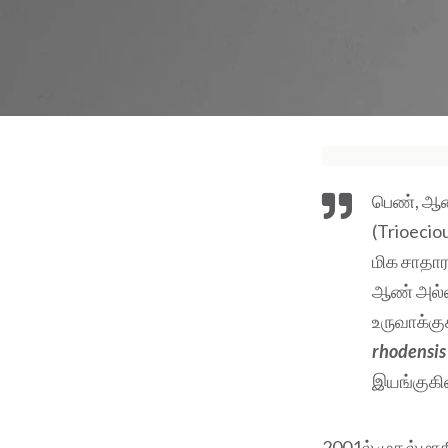
பெண், ஆண்
(Trioecio
மிக சாதார
ஆண் அல்ல
உருவாக்கு
rhodensis
இயங்குகின
2001ல் முதல் மா