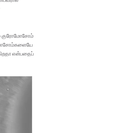
்
ஸ் குரோமோசோம்
ுரோமோசோம்களையே
கிறதா என்பதைப்