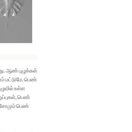
ு. ஆண் புழுக்கள்
 மட்டுமே. பெண்
ுழுவில் உள்ள
ுப்புகள், பெண்
ோசோமும் பெண்