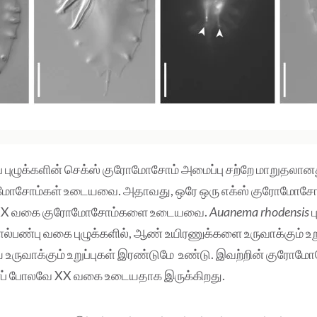
 புழுக்களின் செக்ஸ் குரோமோசோம் அமைப்பு சற்றே மாறுதலானத
ோசோம்கள் உடையவை. அதாவது, ஒரே ஒரு எக்ஸ் குரோமோசோம்
ள் XX வகை குரோமோசோம்களை உடையவை.
Auanema rhodensis
ப
பால்பண்பு வகை புழுக்களில், ஆண் உயிரணுக்களை உருவாக்கும் உற
உருவாக்கும் உறுப்புகள் இரண்டுமே உண்டு. இவற்றின் குரோம
ைப் போலவே XX வகை உடையதாக இருக்கிறது.