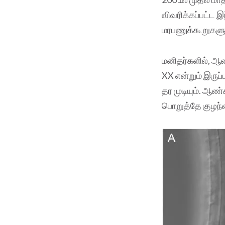
விவரிக்கப்பட்ட இ
மரபணுக்கூறுகளு
மனிதர்களில், ஆ
XX என்றும் இருப
தர முடியும். ஆண
பொறுத்தே குழந்த