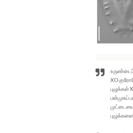
உருண்டைப்
XO குரோம
புழுக்க
பன்முகப் 
முட்டையை 
புழுக்கள