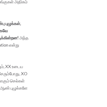
லங்குகள் அதிகம்
ு புழுக்கள்,
ாகவே
ுக்கின்றன!
அந்த
tion என்று
ும், XX உடைய
சேரும்போது, XO
ாகும் செல்கள்
 ஆண் புழுக்களே