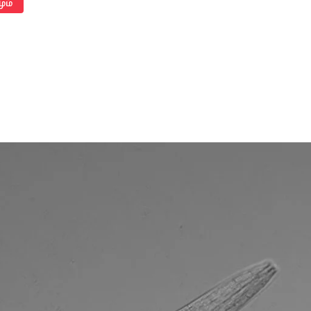
ும்
!