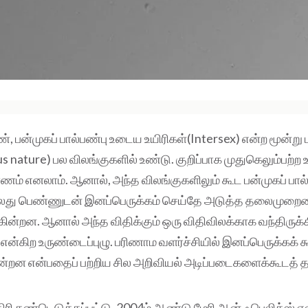
, பன்முகப் பால்பண்பு உடைய உயிரிகள்(Intersex) என்ற மூன்று
us nature) பல விலங்குகளில் உண்டு. குறிப்பாக முதுகெலும்பற்ற 
ணம் எனலாம். ஆனால், அந்த விலங்குகளிலும் கூட பன்முகப் பால்ப
து பெண்ணுடன் இனப்பெருக்கம் செய்தே அடுத்த தலைமுறை
கின்றன. ஆனால் அந்த விதிக்கும் ஒரு விதிவிலக்காக வந்திருக்
என்கிற உருண்டைப்புழு. பரிணாம வளர்ச்சியில் இனப்பெருக்கக் கூ
்றன என்பதைப் பற்றிய சில அறிவியல் அடிப்படைகளைக்கூடத் தகர
திரி கண்டெடுக்கப்பட்டு, 2004ம் ஆண்டு மேரி ஆன் ஃபெலிக்ஸ் எ