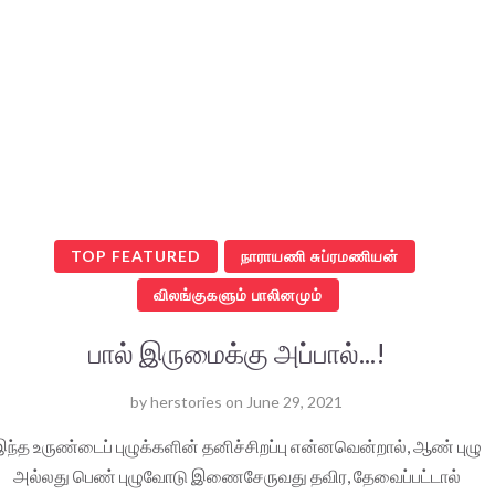
TOP FEATURED
நாராயணி சுப்ரமணியன்
விலங்குகளும் பாலினமும்
பால் இருமைக்கு அப்பால்...!
by
herstories
on
June 29, 2021
ந்த உருண்டைப் புழுக்களின் தனிச்சிறப்பு என்னவென்றால், ஆண் புழு
அல்லது பெண் புழுவோடு இணைசேருவது தவிர, தேவைப்பட்டால்