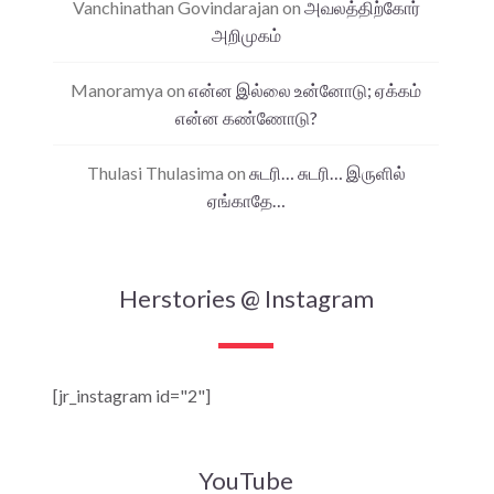
Vanchinathan Govindarajan
on
அவலத்திற்கோர்
அறிமுகம்
Manoramya
on
என்ன இல்லை உன்னோடு; ஏக்கம்
என்ன கண்ணோடு?
Thulasi Thulasima
on
சுடரி… சுடரி… இருளில்
ஏங்காதே…
Herstories @ Instagram
[jr_instagram id="2"]
YouTube