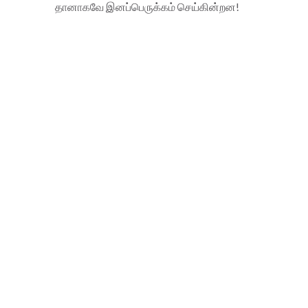
தானாகவே இனப்பெருக்கம் செய்கின்றன!