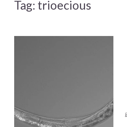
Tag:
trioecious
இ