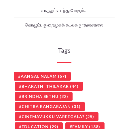
காதலும் கடந்து போகும்…
கொழும்பு துறைமுகக் கடலக நூதனசாலை
Tags
AANGAL NALAM
(57)
BHARATHI THILAKAR
(44)
BRINDHA SETHU
(32)
CHITRA RANGARAJAN
(31)
CINEMAVUKKU VAREEGALA?
(25)
EDUCATION
(29)
FAMILY
(138)