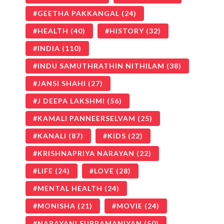
GEETHA PAKKANGAL
(24)
HEALTH
(40)
HISTORY
(32)
INDIA
(110)
INDU SAMUTHRATHIN NITHILAM
(38)
JANSI SHAHI
(27)
J DEEPA LAKSHMI
(56)
KAMALI PANNEERSELVAM
(25)
KANALI
(87)
KIDS
(22)
KRISHNAPRIYA NARAYAN
(22)
LIFE
(24)
LOVE
(28)
MENTAL HEALTH
(24)
MONISHA
(21)
MOVIE
(24)
NARAYANI SUBRAMANIYAN
(50)