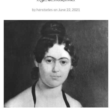
by
herstories
on
June 22, 2021