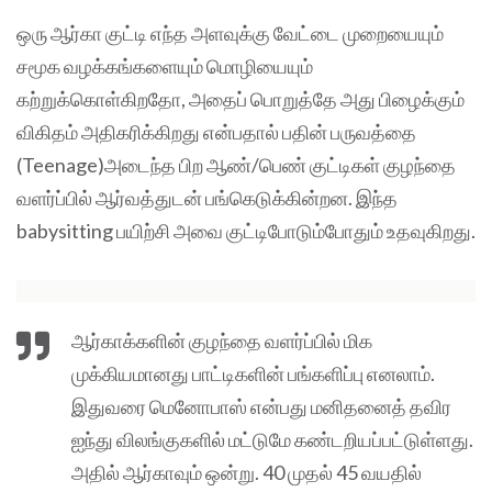
ஒரு ஆர்கா குட்டி எந்த அளவுக்கு வேட்டை முறையையும்
சமூக வழக்கங்களையும் மொழியையும்
கற்றுக்கொள்கிறதோ, அதைப் பொறுத்தே அது பிழைக்கும்
விகிதம் அதிகரிக்கிறது என்பதால் பதின் பருவத்தை
(Teenage)அடைந்த பிற ஆண்/பெண் குட்டிகள் குழந்தை
வளர்ப்பில் ஆர்வத்துடன் பங்கெடுக்கின்றன. இந்த
babysitting பயிற்சி அவை குட்டிபோடும்போதும் உதவுகிறது.
ஆர்காக்களின் குழந்தை வளர்ப்பில் மிக
முக்கியமானது பாட்டிகளின் பங்களிப்பு எனலாம்.
இதுவரை மெனோபாஸ் என்பது மனிதனைத் தவிர
ஐந்து விலங்குகளில் மட்டுமே கண்டறியப்பட்டுள்ளது.
அதில் ஆர்காவும் ஒன்று. 40 முதல் 45 வயதில்