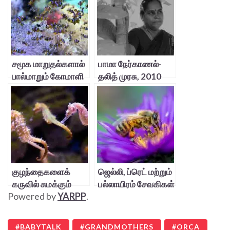
சமூக மாறுதல்களால்
பாமா நேர்காணல்-
பால்மாறும் கோமாளி
தலித் முரசு, 2010
மீன்கள்
குழந்தைகளைக்
ஜெல்லி, ப்ரெட் மற்றும்
கருவில் சுமக்கும்
பல்லாயிரம் சேவகிகள்
Powered by
YARPP
.
தந்தை!
BABYTALK
GRANDMOTHERS
ORCA