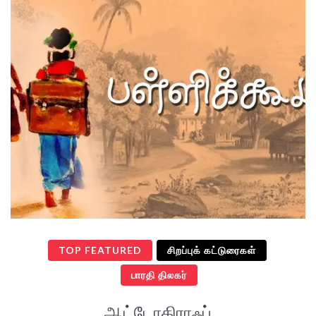
TOP FEATURED
சிறப்புக் கட்டுரைகள்
பாரதி திலகர்
ஆட்டோகிராஃப்