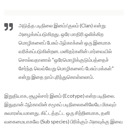
அடுத்த படிநிலை இனம்/குலம் (Clan) என்று
அழைக்கப்படுகிறது. ஒரே மாதிரி ஒலிக்கிற
மொழிகளைப் பேசும் ஆர்காக்கள் ஒரு இனமாக
வரிக்கப்படுகின்றன. மனிதர்களின் பார்வையில்
சொல்வதானால் “ஒரேமொழிக்குடும்பத்தைச்
சேர்ந்த வெவ்வேறு மொழிகளைப் பேசும் மக்கள்”
என்று இதை நாம் புரிந்துகொள்ளலாம்.
இறுதியாக, சூழல்சார் இனம் (Ecotype) என்ற படிநிலை.
இதுதான் ஆர்காவின் சமூகப் படிநிலைகளிலேயே மிகவும்
சுவாரஸ்யமானது. கிட்டத்தட்ட ஒரு சிற்றினமாக, தனி
வகைமையாகவே (Sub species) பிரிக்கும் அளவுக்கு இவை