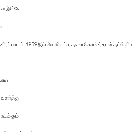
ாளை இல்லே
ஜா
்திரப் பாடல். 1959 இல் வெளிவந்த தலை கொடுத்தான் தம்பி திர
.ஏய்
 வளர்த்து
நடக்கும்