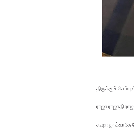
திருக்குச் செம்பு 
ராஜா ராஜாதி ராஜ
கூஜா தூக்காதே வ