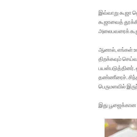
இவ்வாறு கூஜா த
கூஜாவைத் தூக்க
அலைபவரைக் கூஜ
ஆனால், எங்கள் ஊர
திறக்கவும் செய்
பயன்படுத்தினர். 
தண்ணீரைச். சிந்
பெருமளவில் இருந
இது பூஜைக்கான 