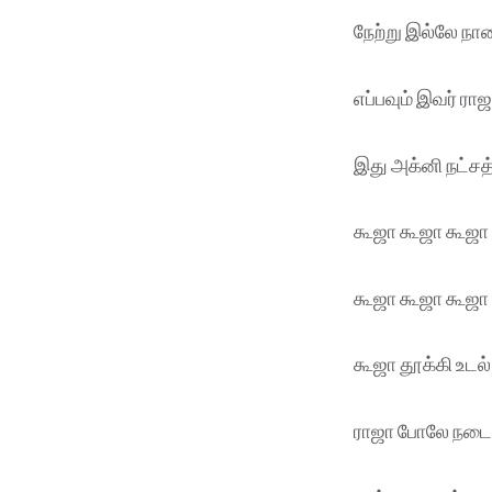
நேற்று இல்லே ந
எப்பவும் இவர் ரா
இது அக்னி நட்சத
கூஜா கூஜா கூஜா
கூஜா கூஜா கூஜா 
கூஜா தூக்கி உடல்
ராஜா போலே நடை 