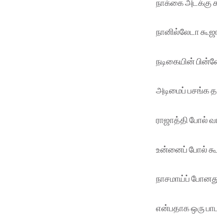
நாக்கை அடக்கு கா
நானில்லேடா கூஜ
நடிகையின் பின்னே 
அடிமைப் பசங்க 
ராஜாத்தி போல் வா
உன்னைப் போல் க
நாசமாய்ப் போனத
என்பதாக ஒரு பாட