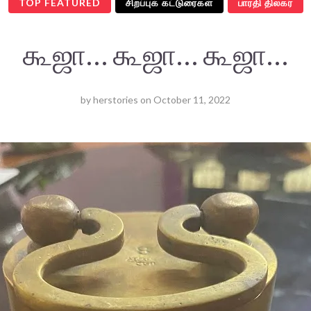
TOP FEATURED
சிறப்புக் கட்டுரைகள்
பாரதி திலகர்
கூஜா… கூஜா… கூஜா…
by
herstories
on
October 11, 2022