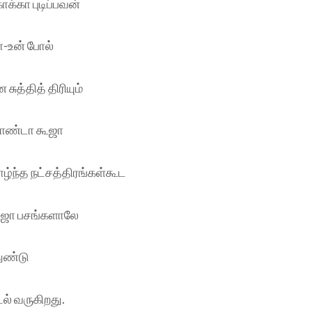
க்கா புடிப்பவன்
ா-உன் போல்
சுத்தித் திரியும்
தாண்டா கூஜா
ழ்ந்த நட்சத்திரங்கள்கூட
ூஜா பசங்களாலே
ுண்டு
ல் வருகிறது.