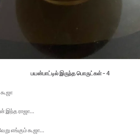
பயன்பாட்டில் இருந்த பொருட்கள் – 4
/ கூஜா
ன் இந்த ராஜா…
ேறு எங்கும் கூஜா…