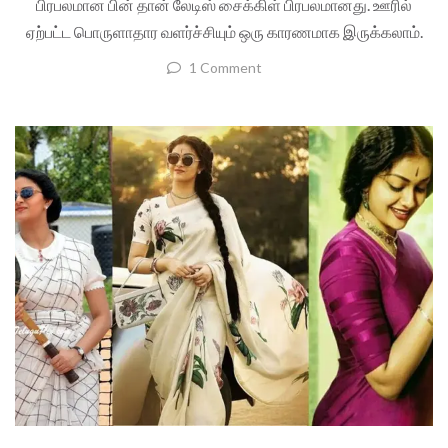
பிரபலமான பின் தான் லேடிஸ் சைக்கிள் பிரபலமானது. ஊரில்
ஏற்பட்ட பொருளாதார வளர்ச்சியும் ஒரு காரணமாக இருக்கலாம்.
1 Comment