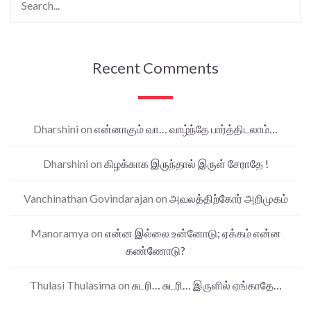
Recent Comments
Dharshini
on
என்னாகும் வா… வாழ்ந்தே பார்த்திடலாம்…
Dharshini
on
கிழக்காக இருந்தால் இருள் சேராதே !
Vanchinathan Govindarajan
on
அவலத்திற்கோர் அறிமுகம்
Manoramya
on
என்ன இல்லை உன்னோடு; ஏக்கம் என்ன
கண்ணோடு?
Thulasi Thulasima
on
சுடரி… சுடரி… இருளில் ஏங்காதே…