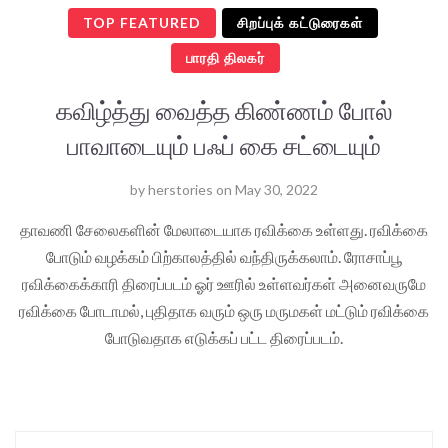
TOP FEATURED
சிறப்புக் கட்டுரைகள்
பாரதி திலகர்
கவிழ்த்து வைத்த கிண்ணம் போல்
பாவாடையும் பஃப் கை சட்டையும்
by
herstories
on
May 30, 2022
தாவணி சேலைகளின் மேலாடையாக ரவிக்கை உள்ளது. ரவிக்கை
போடும் வழக்கம் பிற்காலத்தில் வந்திருக்கலாம். ரோசாப்பூ
ரவிக்கைக்காரி திரைப்படம் ஓர் ஊரில் உள்ளவர்கள் அனைவருமே
ரவிக்கை போடாமல், புதிதாக வரும் ஒரு மருமகள் மட்டும் ரவிக்கை
போடுவதாக எடுக்கப் பட்ட திரைப்படம்.