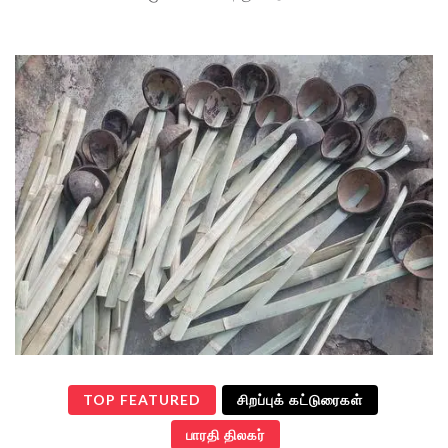
TOP FEATURED
சிறப்புக் கட்டுரைகள்
பாரதி திலகர்