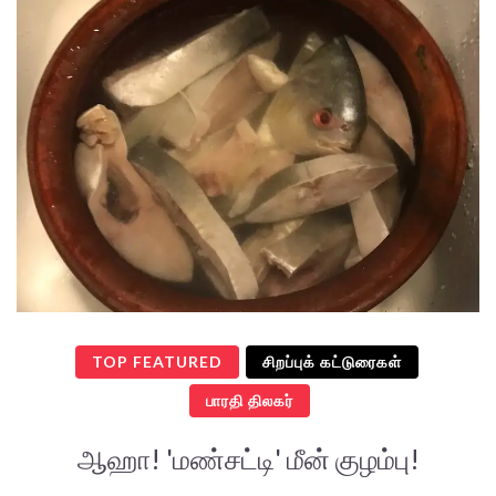
TOP FEATURED
சிறப்புக் கட்டுரைகள்
பாரதி திலகர்
ஆஹா! 'மண்சட்டி' மீன் குழம்பு!