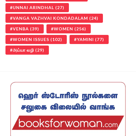
UNNAI ARINDHAL
(27)
VANGA VAZHVAI KONDADALAM
(24)
VENBA
(39)
WOMEN
(256)
WOMEN ISSUES
(102)
YAMINI
(77)
அய்யா வழி
(29)