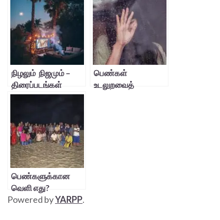
நிழலும் நிஜமும் –
பெண்கள்
திரைப்படங்கள்
உடலுறவைத்
தவிர்க்கும்
தருணங்கள்
பெண்களுக்கான
வெளி எது?
Powered by
YARPP
.