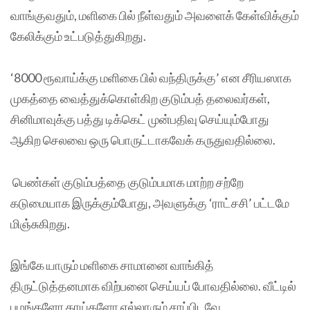
வாங்குவதும், மளிகை பில் நீள்வதும் அவளைக் கேள்விக்கும்
கேலிக்கும் உட்படுத்துகிறது.
‘8000 ரூவாய்க்கு மளிகை பில் வந்திருக்கு’ என சீரியஸாக
முகத்தை வைத்துக்கொள்கிற குடும்பத் தலைவர்கள்,
சினிமாவுக்கு பத்து டிக்கெட் முன்பதிவு செய்யும்போது
ஆகிற செலவை ஒரு பொருட்டாகவேக் கருதுவதில்லை.
பெண்கள் குடும்பத்தை குடும்பமாக மாற்ற சற்றே
கடுமையாக இருக்கும்போது, அவளுக்கு ‘ராட்சசி’ பட்டமே
மிஞ்சுகிறது.
இங்கே யாரும் மளிகை சாமானை வாங்கித்
திருட்டுத்தனமாக விற்பனை செய்யப் போவதில்லை. வீட்டில்
பழங்களோ காய்களோ எல்லாரும் சாப்பிடவே