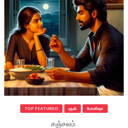
TOP FEATURED
சூலி
மோனிஷா
சஞ்சலம்