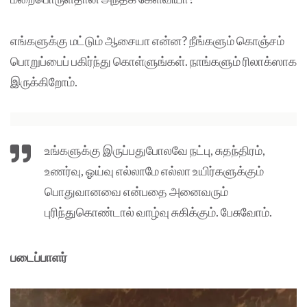
எங்களுக்கு மட்டும் ஆசையா என்ன? நீங்களும் கொஞ்சம்
பொறுப்பைப் பகிர்ந்து கொள்ளுங்கள். நாங்களும் ரிலாக்ஸாக
இருக்கிறோம்.
உங்களுக்கு இருப்பதுபோலவே நட்பு, சுதந்திரம்,
உணர்வு, ஓய்வு எல்லாமே எல்லா உயிர்களுக்கும்
பொதுவானவை என்பதை அனைவரும்
புரிந்துகொண்டால் வாழ்வு சுகிக்கும். பேசுவோம்.
படைப்பாளர்