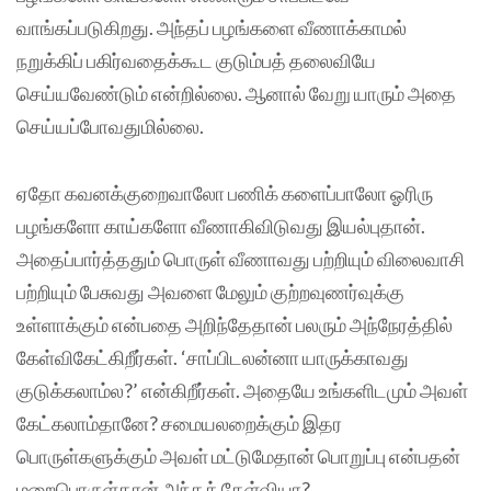
வாங்கப்படுகிறது. அந்தப் பழங்களை வீணாக்காமல்
நறுக்கிப் பகிர்வதைக்கூட குடும்பத் தலைவியே
செய்யவேண்டும் என்றில்லை. ஆனால் வேறு யாரும் அதை
செய்யப்போவதுமில்லை.
ஏதோ கவனக்குறைவாலோ பணிக் களைப்பாலோ ஓரிரு
பழங்களோ காய்களோ வீணாகிவிடுவது இயல்புதான்.
அதைப்பார்த்ததும் பொருள் வீணாவது பற்றியும் விலைவாசி
பற்றியும் பேசுவது அவளை மேலும் குற்றவுணர்வுக்கு
உள்ளாக்கும் என்பதை அறிந்தேதான் பலரும் அந்நேரத்தில்
கேள்விகேட்கிறீர்கள். ‘சாப்பிடலன்னா யாருக்காவது
குடுக்கலாம்ல?’ என்கிறீர்கள். அதையே உங்களிடமும் அவள்
கேட்கலாம்தானே? சமையலறைக்கும் இதர
பொருள்களுக்கும் அவள் மட்டுமேதான் பொறுப்பு என்பதன்
மறைபொருள்தான் அந்தக் கேள்வியா?