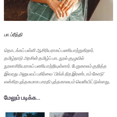
பா. ப்ரீத்தி
தொடக்கப் பள்ளி ஆசிரியராகப் பணியாற்றுகிறார்.
தமிழ்நாடு அரசின் தமிழ்ப் பாடநூல் குழுவில்
நூலாசிரியராகப் பணியாற்றியுள்ளார். பேறுகாலம் குறித்த
இவரது அனுபவப் பகிர்வை ‘பிங்க் நிற இரண்டாம் கோடு’
என்கிற புத்தகமாக பாரதி புத்தகாலயம் வெ
ளியிட்டுள்ளது.
மேலும் படிக்க...